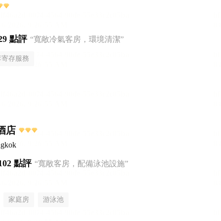
29 點評
“寬敞冷氣客房，環境清潔”
李寄存服務
里酒店
ngkok
102 點評
“寬敞客房，配備泳池設施”
家庭房
游泳池