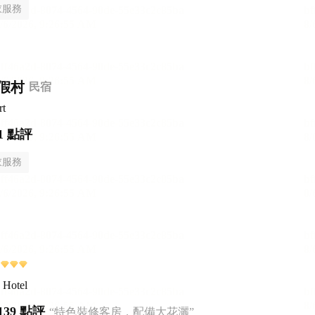
衣服務
假村
民宿
rt
1 點評
衣服務
 Hotel
139 點評
“特色裝修客房，配備大花灑”