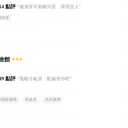
14 點評
“健身室可俯瞰河景，環境宜人”
網球場
旅館
39 點評
“寬敞冷氣房，配備迷你吧”
場接駁服務
家庭房
洗衣服務