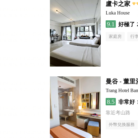
盧卡之家
Luka House
9.1
好極了
家庭房
行
曼谷 - 董
Trang Hotel Ba
8.5
非常好
靠近考山路
外幣兌換服務