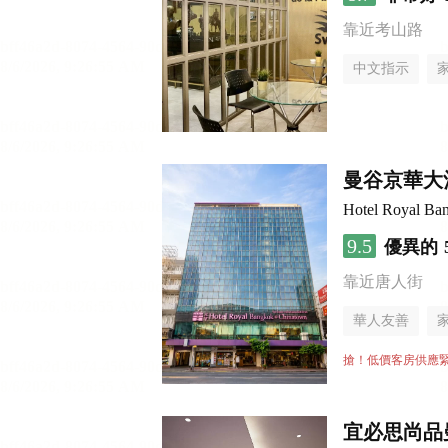
靠近考山路
中文指示
曼谷京華大
Hotel Royal Ba
9.5
優異的
靠近唐人街
華人友善
搶！低價客房供應
宜必思尚品曼