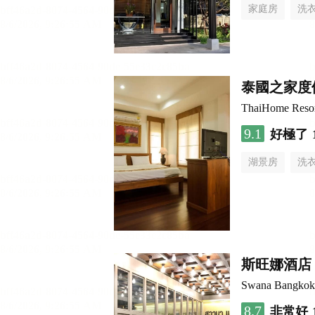
家庭房
洗
泰國之家度
ThaiHome Reso
9.1
好極了
湖景房
洗
斯旺娜酒店
Swana Bangkok
8.7
非常好