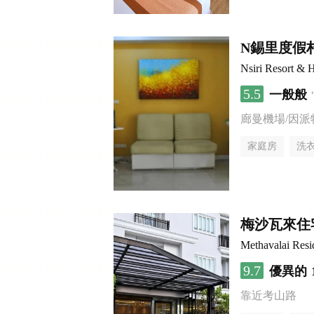
N錫里度假
Nsiri Resort & H
5.5
一般般
廊曼機場/因派
家庭房
洗
梅沙瓦來住
Methavalai Resi
9.7
優異的
靠近考山路