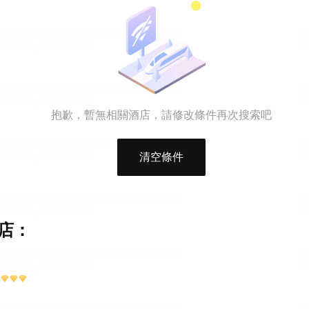
抱歉，暫無相關酒店，請修改條件再次搜索吧
清空條件
店：