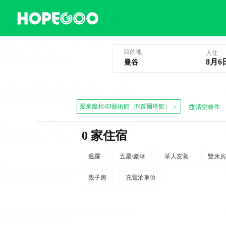
曼谷酒店預訂
目的地
入住
8月6
愛來魔相4D藝術館（N首爾塔館）
清空條件
0 家住宿
暹羅
五星/豪華
華人友善
雙床房
親子房
充電泊車位