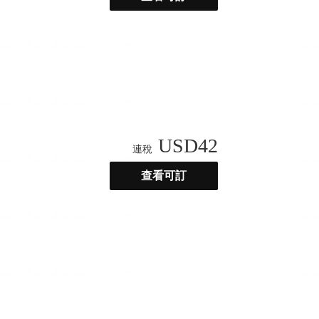
USD
42
連稅
查看可訂