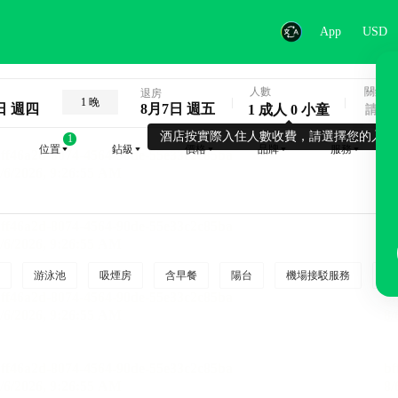
App
USD
人數
關鍵字
退房
1 晚
日 週四
8月7日 週五
1 成人 0 小童
酒店按實際入住人數收費，請選擇您的入住
1
位置
鉆級
價格
品牌
服務
游泳池
吸煙房
含早餐
陽台
機場接駁服務
吸