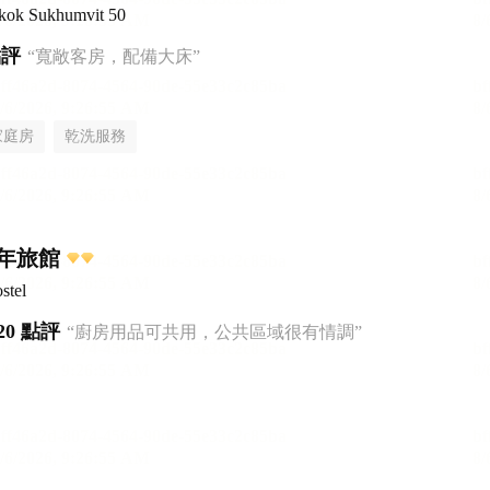
gkok Sukhumvit 50
點評
“寬敞客房，配備大床”
家庭房
乾洗服務
年旅館
stel
20 點評
“廚房用品可共用，公共區域很有情調”