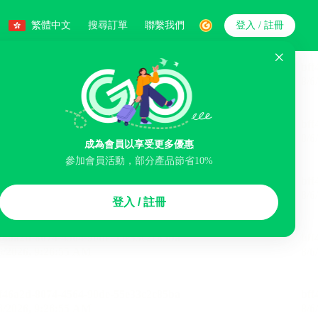
繁體中文
搜尋訂單
聯繫我們
登入 / 註冊
搜索
人數
成為會員以享受更多優惠
參加會員活動，部分產品節省10%
智能排序
登入 / 註冊
煙區
免費取消
民宿
泊車場