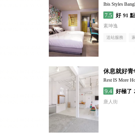
Ibis Styles Ban
7.5
好
91 
素坤逸
送站服務
休息就好青
Rest IS More Ho
9.4
好極了
唐人街