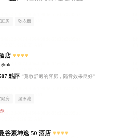
家庭房
乾衣機
酒店
ngkok
507 點評
“寬敞舒適的客房，隔音效果良好”
家庭房
游泳池
緊張
谷素坤逸 50 酒店