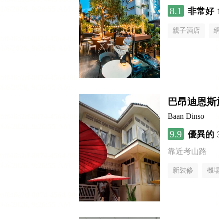
8.1
非常好
親子酒店
巴昂迪恩斯
Baan Dinso
9.9
優異的
靠近考山路
新裝修
機