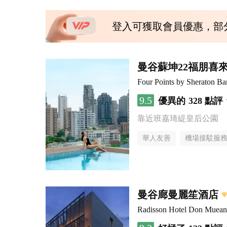
登入可獲取會員優惠，部
曼谷蘇坤22福朋喜
Four Points by Sheraton B
9.5
優異的
328 點評
靠近班嘉琦緹皇后公園
華人友善
機場接駁服
曼谷廊曼麗笙酒店
Radisson Hotel Don Muea