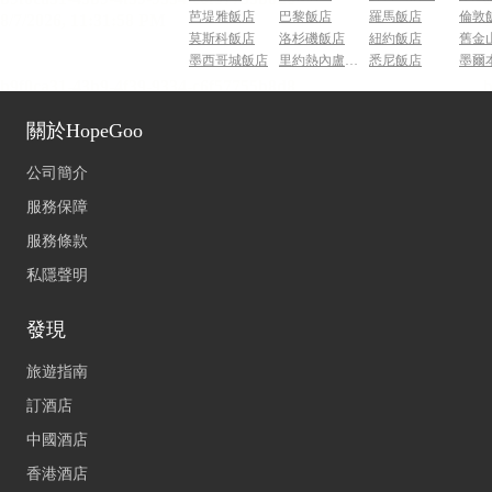
芭堤雅飯店
巴黎飯店
羅馬飯店
倫敦
莫斯科飯店
洛杉磯飯店
紐約飯店
舊金
墨西哥城飯店
里約熱內盧飯店
悉尼飯店
墨爾
關於HopeGoo
公司簡介
服務保障
服務條款
私隱聲明
發現
旅遊指南
訂酒店
中國酒店
香港酒店