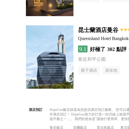
昆士蘭酒店曼谷
Queensland Hotel Bangkok
9.1
好極了
302 點評
靠近和平公園
親子酒店
游泳池
酒店預訂
HopeGoo飯店頻道為您提供酒店預訂服務。 您
外酒店預訂！ HopeGoo致力於打造一站式線上
遊平臺之一，。 我們的使命是“讓旅行更簡單、更快
曼谷飯店
首爾飯店
普吉島飯店
東京