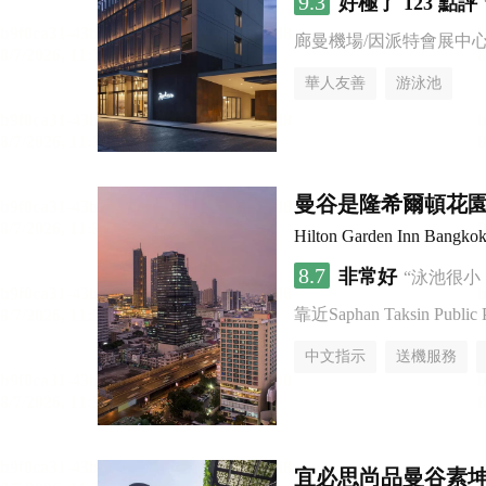
9.3
好極了
123 點評
廊曼機場/因派特會展中
華人友善
游泳池
曼谷是隆希爾頓花
Hilton Garden Inn Bangkok
8.7
非常好
“泳池很小
靠近Saphan Taksin Public 
中文指示
送機服務
宜必思尚品曼谷素