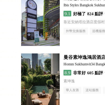
Ibis Styles Bangkok Sukhu
9.1
好極了
824 點評
靠近安納塔拉酒店度假村
外幣兌換服務
送機服
曼谷素坤逸鴻居酒
Homm Sukhumvit34 Bang
8.9
非常好
605 點評
素坤逸
華人友善
送站服務