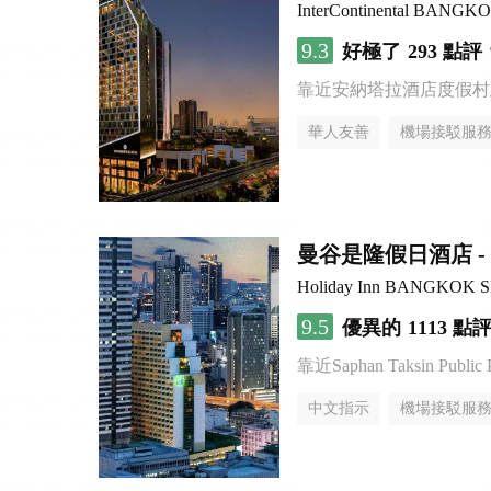
InterContinental BANG
9.3
好極了
293 點評
靠近安納塔拉酒店度假村
華人友善
機場接駁服
曼谷是隆假日酒店 - 
Holiday Inn BANGKOK 
9.5
優異的
1113 點
靠近Saphan Taksin Public 
中文指示
機場接駁服