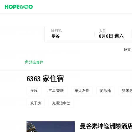
曼谷酒店預訂
目的地
入住
8月8日 週六
位置
清空條件
6363 家住宿
暹羅
五星/豪華
華人友善
游泳池
雙床
親子房
充電泊車位
曼谷素坤逸洲際酒店