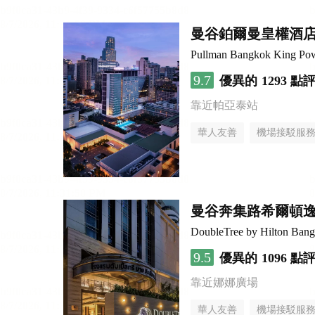
曼谷鉑爾曼皇權酒
Pullman Bangkok King Po
9.7
優異的
1293 點
靠近帕亞泰站
華人友善
機場接駁服
曼谷奔集路希爾頓
DoubleTree by Hilton Bang
9.5
優異的
1096 點
靠近娜娜廣場
華人友善
機場接駁服