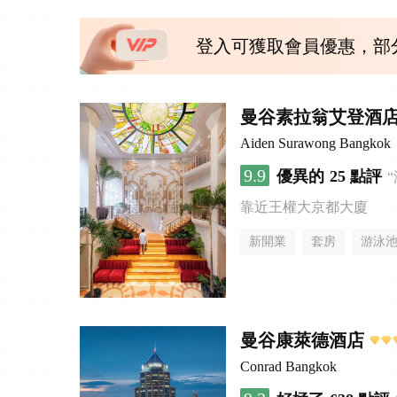
登入可獲取會員優惠，部
曼谷素拉翁艾登酒
Aiden Surawong Bangkok
9.9
優異的
25 點評
靠近王權大京都大廈
新開業
套房
游泳
曼谷康萊德酒店
Conrad Bangkok