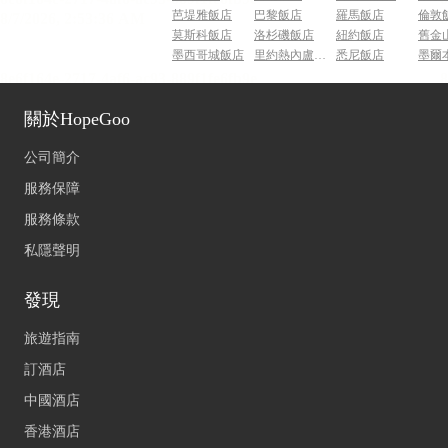
芭堤雅飯店
巴黎飯店
羅馬飯店
倫敦
莫斯科飯店
洛杉磯飯店
紐約飯店
舊金
墨西哥城飯店
里約熱內盧飯店
悉尼飯店
墨爾
關於HopeGoo
公司簡介
服務保障
服務條款
私隱聲明
發現
旅遊指南
訂酒店
中國酒店
香港酒店