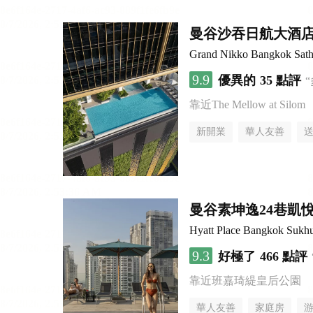
曼谷沙吞日航大酒
Grand Nikko Bangkok Sath
9.9
優異的
35 點評
靠近The Mellow at Silom
新開業
華人友善
曼谷素坤逸24巷凱
Hyatt Place Bangkok Sukh
9.3
好極了
466 點評
靠近班嘉琦緹皇后公園
華人友善
家庭房