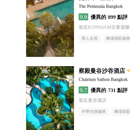
The Peninsula Bangkok
9.9
優異的
899 點評
靠近ICONSIAM兒童遊
華人友善
機場接駁服
察殿曼谷沙吞酒店
Chatrium Sathon Bangkok
9.7
優異的
731 點評
靠近曼谷酒店
外幣兌換服務
機場接