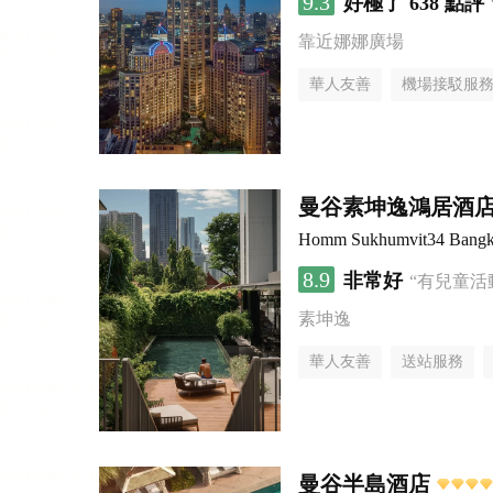
9.3
好極了
638 點評
靠近娜娜廣場
華人友善
機場接駁服
曼谷素坤逸鴻居酒
Homm Sukhumvit34 Bang
8.9
非常好
“有兒童活
素坤逸
華人友善
送站服務
曼谷半島酒店