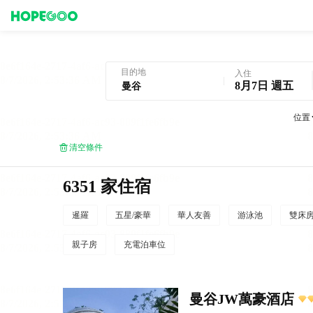
曼谷酒店預訂
目的地
入住
8月7日 週五
位置
清空條件
6351 家住宿
暹羅
五星/豪華
華人友善
游泳池
雙床
親子房
充電泊車位
曼谷JW萬豪酒店