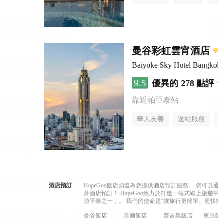
曼谷彩虹雲宵酒店
Baiyoke Sky Hotel Bangko
9.5
優異的
278 點評
靠近帕亞泰站
華人友善
送站服務
酒店預訂
HopeGoo飯店頻道為您提供酒店預訂服務。 您
外酒店預訂！ HopeGoo致力於打造一站式線上
遊平臺之一，。 我們的使命是“讓旅行更簡單、更快
曼谷飯店
首爾飯店
普吉島飯店
東京