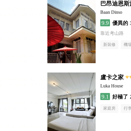
巴昂迪恩斯
Baan Dinso
9.9
優異的
靠近考山路
新裝修
機
盧卡之家
Luka House
9.1
好極了
家庭房
行