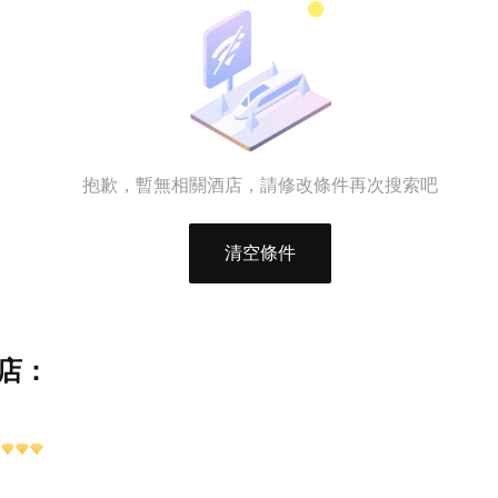
抱歉，暫無相關酒店，請修改條件再次搜索吧
清空條件
店：