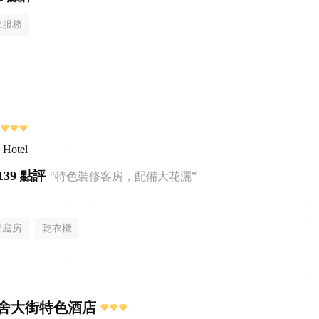
衣服務
 Hotel
139 點評
“特色裝修客房，配備大花灑”
家庭房
乾衣機
舍大街特色酒店