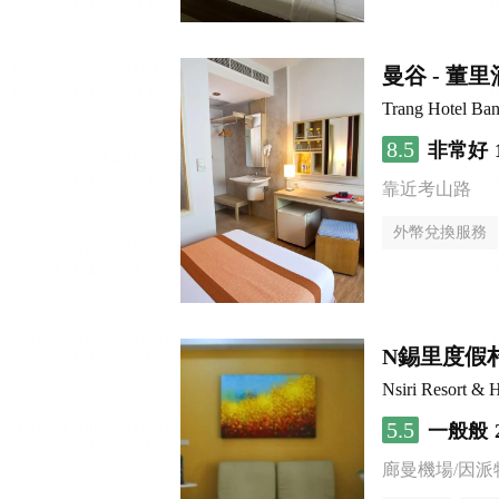
曼谷 - 董
Trang Hotel Ba
8.5
非常好
靠近考山路
外幣兌換服務
N錫里度假
Nsiri Resort & H
5.5
一般般
廊曼機場/因派