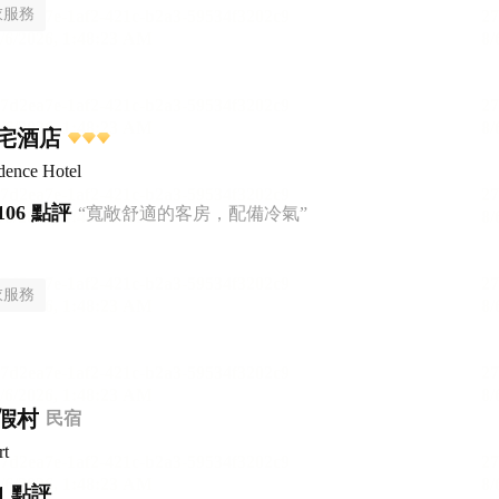
衣服務
宅酒店
dence Hotel
106 點評
“寬敞舒適的客房，配備冷氣”
衣服務
假村
民宿
rt
1 點評