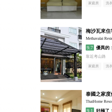
家庭房
洗
梅沙瓦來住
Methavalai Resi
9.7
優異的
靠近考山路
家庭房
洗
泰國之家度
ThaiHome Reso
9.1
好極了