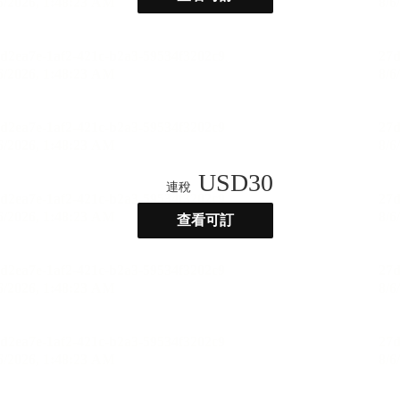
USD
30
連稅
查看可訂