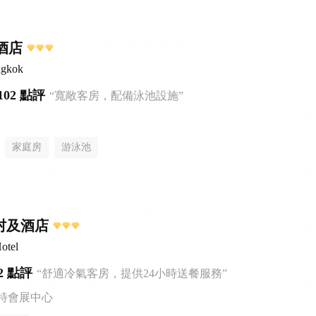
里酒店
ngkok
102 點評
“寬敞客房，配備泳池設施”
家庭房
游泳池
村及酒店
otel
2 點評
“舒適冷氣客房，提供24小時送餐服務”
特會展中心