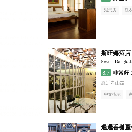
湖景房
洗
斯旺娜酒店
Swana Bangkok
8.7
非常好
靠近考山路
中文指示
暹邏香榭麗