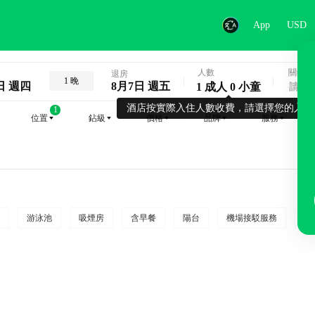
App
USD
人數
關鍵字
退房
1 晚
日 週四
8月7日 週五
1 成人 0 小童
酒店按實際入住人數收費，請選擇您的入住
1
位置
鉆級
價格
品牌
服務
游泳池
吸煙房
含早餐
陽台
機場接駁服務
吸