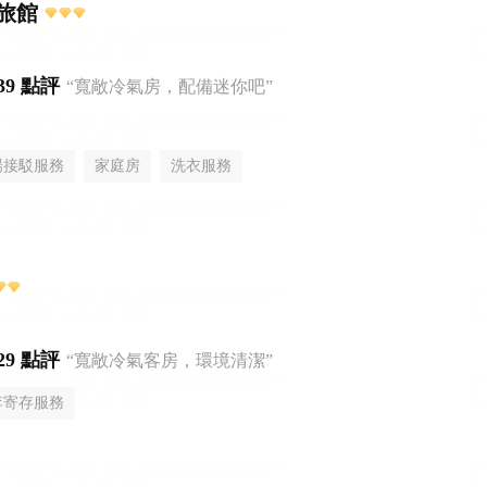
旅館
39 點評
“寬敞冷氣房，配備迷你吧”
場接駁服務
家庭房
洗衣服務
29 點評
“寬敞冷氣客房，環境清潔”
李寄存服務