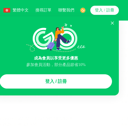
繁體中文
搜尋訂單
聯繫我們
登入 / 註冊
搜索
人數
成為會員以享受更多優惠
參加會員活動，部分產品節省10%
智能排序
登入 / 註冊
煙區
免費取消
民宿
泊車場