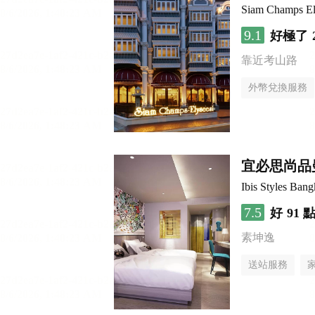
Siam Champs El
9.1
好極了
靠近考山路
外幣兌換服務
宜必思尚品曼
Ibis Styles Ban
7.5
好
91 
素坤逸
送站服務