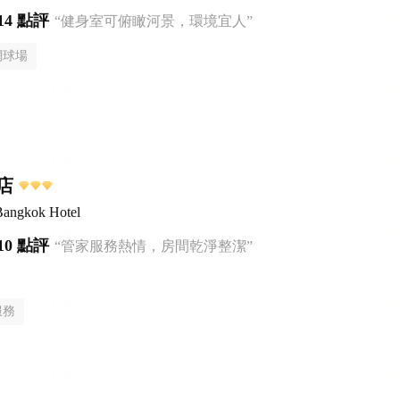
14 點評
“健身室可俯瞰河景，環境宜人”
網球場
店
Bangkok Hotel
10 點評
“管家服務熱情，房間乾淨整潔”
服務