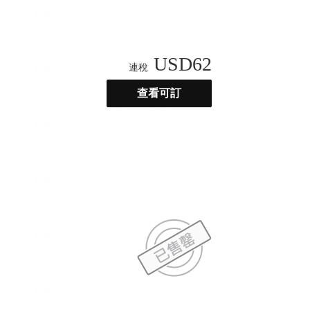
USD
62
連稅
查看可訂