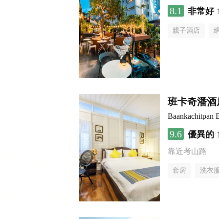
8.1
非常好
親子酒店
班卡奇潘酒
Baankachitpan 
9.6
優異的
靠近考山路
套房
洗衣