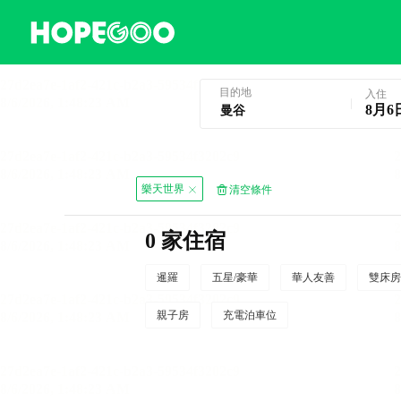
曼谷酒店預訂
目的地
入住
8月6
樂天世界
清空條件
0 家住宿
暹羅
五星/豪華
華人友善
雙床房
親子房
充電泊車位