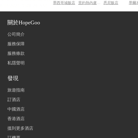
墨西哥城飯店
里約熱內盧飯店
悉尼飯店
墨爾
關於HopeGoo
公司簡介
服務保障
服務條款
私隱聲明
發現
旅遊指南
訂酒店
中國酒店
香港酒店
搵到更多酒店
訂機票