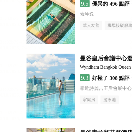
9.5
優異的
496 點評
素坤逸
華人友善
機場接駁服
曼谷皇后會議中心
Wyndham Bangkok Queen C
9.3
好極了
308 點評
靠近詩麗吉王后會展中心
家庭房
游泳池