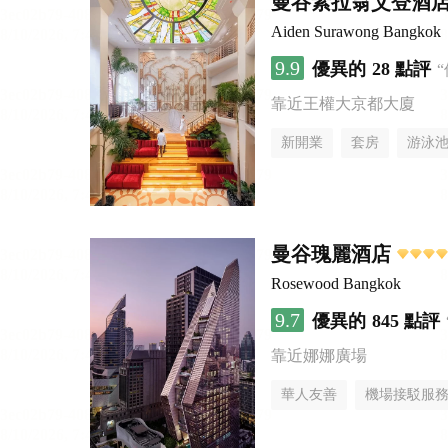
曼谷素拉翁艾登酒
Aiden Surawong Bangkok
9.9
優異的
28 點評
靠近王權大京都大廈
新開業
套房
游泳
曼谷瑰麗酒店
Rosewood Bangkok
9.7
優異的
845 點評
靠近娜娜廣場
華人友善
機場接駁服