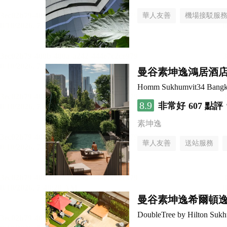
華人友善
機場接駁服
曼谷素坤逸鴻居酒
Homm Sukhumvit34 Bang
8.9
非常好
607 點評
素坤逸
華人友善
送站服務
曼谷素坤逸希爾頓
DoubleTree by Hilton Suk