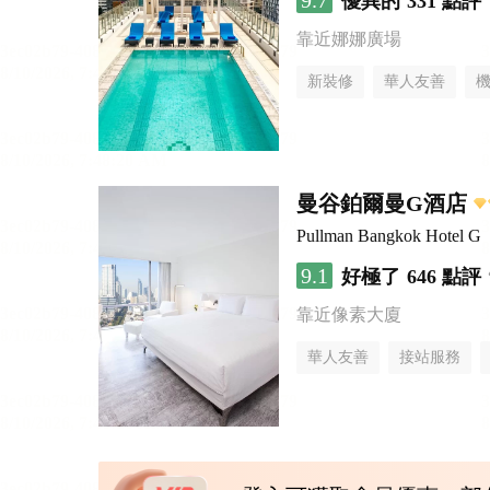
9.7
優異的
331 點評
靠近娜娜廣場
新裝修
華人友善
曼谷鉑爾曼G酒店
Pullman Bangkok Hotel G
9.1
好極了
646 點評
靠近像素大廈
華人友善
接站服務