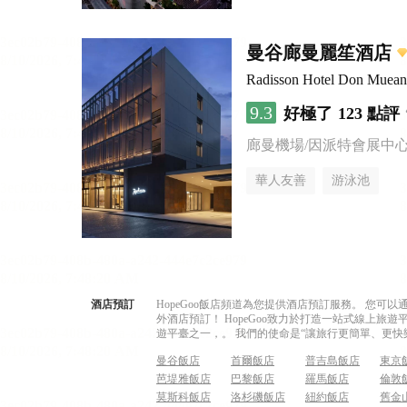
曼谷廊曼麗笙酒店
Radisson Hotel Don Muea
9.3
好極了
123 點評
廊曼機場/因派特會展中
華人友善
游泳池
酒店預訂
HopeGoo飯店頻道為您提供酒店預訂服務。 您
外酒店預訂！ HopeGoo致力於打造一站式線上
遊平臺之一，。 我們的使命是“讓旅行更簡單、更快
曼谷飯店
首爾飯店
普吉島飯店
東京
芭堤雅飯店
巴黎飯店
羅馬飯店
倫敦
莫斯科飯店
洛杉磯飯店
紐約飯店
舊金