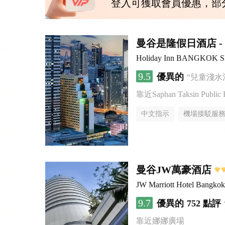
登入可獲取會員優惠，部
曼谷是隆假日酒店 - 
Holiday Inn BANGKOK 
9.5
優異的
“兒童淺水
靠近Saphan Taksin Public 
中文指示
機場接駁服
曼谷JW萬豪酒店
JW Marriott Hotel Bangkok
9.7
優異的
752 點評
靠近娜娜廣場