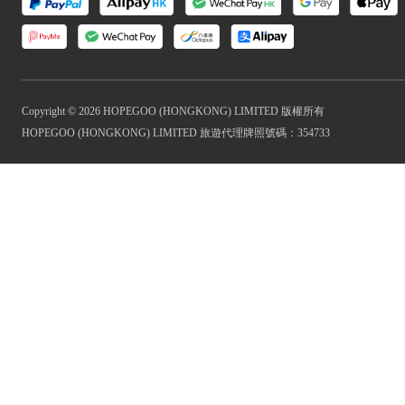
Copyright © 2026 HOPEGOO (HONGKONG) LIMITED 版權所有
HOPEGOO (HONGKONG) LIMITED 旅遊代理牌照號碼：354733