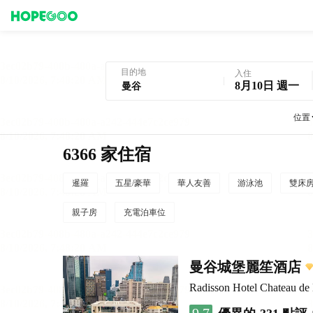
曼谷酒店預訂
目的地
入住
8月10日 週一
位置
6366 家住宿
暹羅
五星/豪華
華人友善
游泳池
雙床
親子房
充電泊車位
曼谷城堡麗笙酒店
Radisson Hotel Chateau d