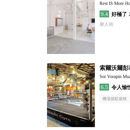
Rest IS More Ho
9.4
好極了
唐人街
索爾沃爾彭
Sor Vorapin Mu
6.5
令人愉
機場接駁服務