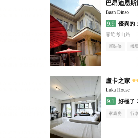
巴昂迪恩斯
Baan Dinso
9.9
優異的
靠近考山路
新裝修
機
盧卡之家
Luka House
9.1
好極了
家庭房
行