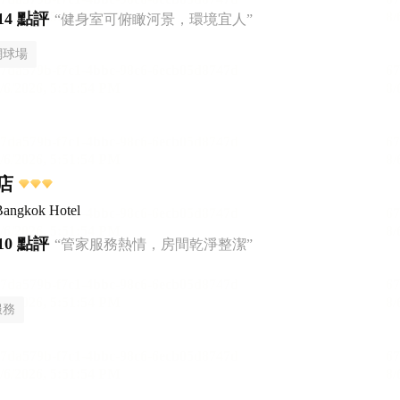
14 點評
“健身室可俯瞰河景，環境宜人”
網球場
店
Bangkok Hotel
10 點評
“管家服務熱情，房間乾淨整潔”
服務