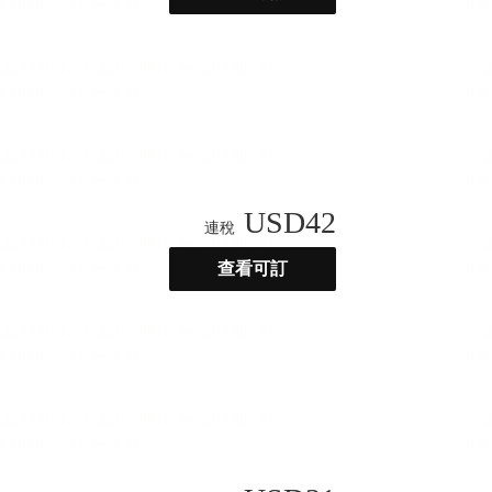
USD
42
連稅
查看可訂