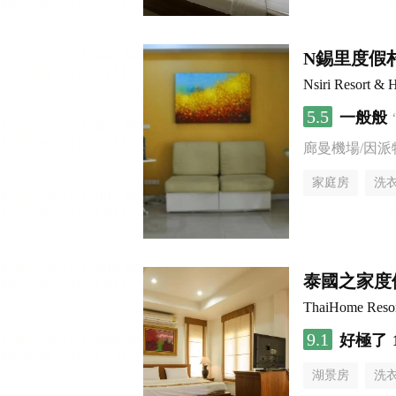
N錫里度假
Nsiri Resort & H
5.5
一般般
廊曼機場/因派
家庭房
洗
泰國之家度
ThaiHome Reso
9.1
好極了
湖景房
洗