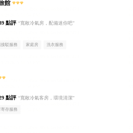
旅館
39 點評
“寬敞冷氣房，配備迷你吧”
場接駁服務
家庭房
洗衣服務
29 點評
“寬敞冷氣客房，環境清潔”
李寄存服務