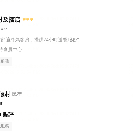
村及酒店
otel
“舒適冷氣客房，提供24小時送餐服務”
特會展中心
衣服務
假村
民宿
rt
1 點評
衣服務