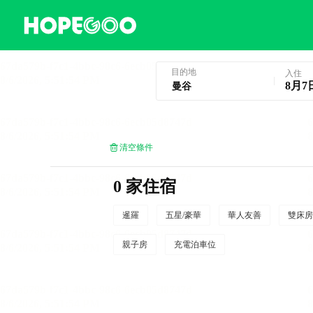
曼谷酒店預訂
目的地
入住
8月7
清空條件
0 家住宿
暹羅
五星/豪華
華人友善
雙床房
親子房
充電泊車位