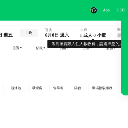
App
USD
人數
關鍵字
退房
1 晚
日 週五
8月8日 週六
1 成人 0 小童
酒店按實際入住人數收費，請選擇您的入住
位置
鉆級
價格
品牌
服務
游泳池
吸煙房
含早餐
陽台
機場接駁服務
吸