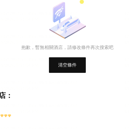
抱歉，暫無相關酒店，請修改條件再次搜索吧
清空條件
店：