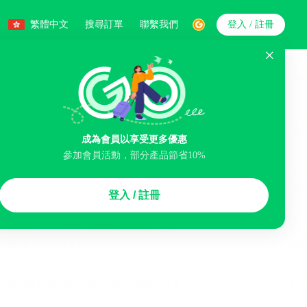
繁體中文
搜尋訂單
聯繫我們
登入 / 註冊
搜索
人數
成為會員以享受更多優惠
參加會員活動，部分產品節省10%
智能排序
登入 / 註冊
煙區
免費取消
民宿
泊車場