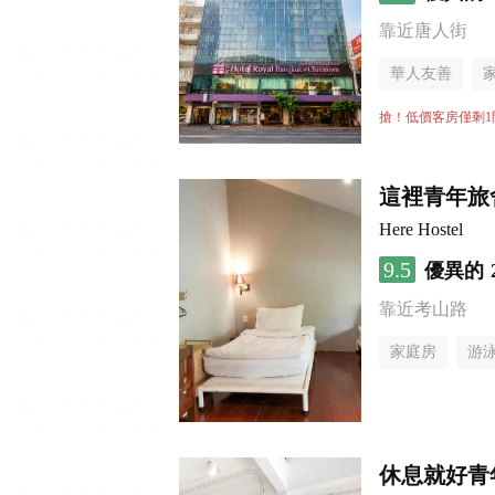
靠近唐人街
華人友善
搶！低價客房僅剩1
這裡青年旅
Here Hostel
9.5
優異的
靠近考山路
家庭房
游
休息就好青