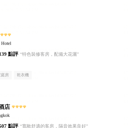
 Hotel
139 點評
“特色裝修客房，配備大花灑”
家庭房
乾衣機
酒店
ngkok
507 點評
“寬敞舒適的客房，隔音效果良好”