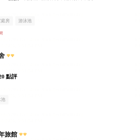
家庭房
游泳池
間
舍
20 點評
泳池
年旅館