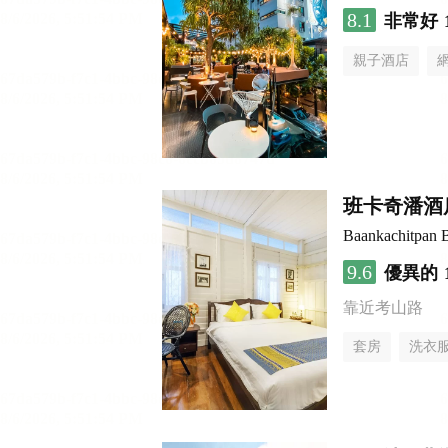
8.1
非常好
親子酒店
班卡奇潘酒
Baankachitpan 
9.6
優異的
靠近考山路
套房
洗衣