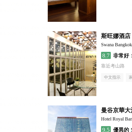
斯旺娜酒店
Swana Bangkok
8.7
非常好
靠近考山路
中文指示
曼谷京華大
Hotel Royal Ba
9.5
優異的