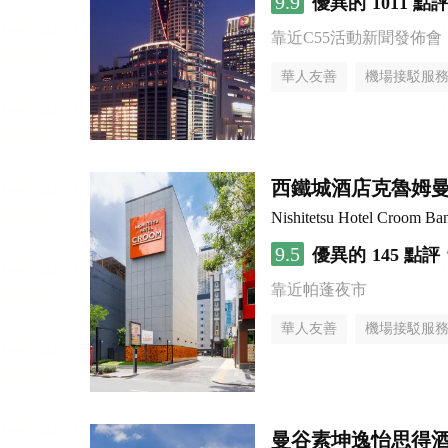
9.9
優異的
1011 點
靠近C55活動新聞發佈會
華人友善
機場接駁服
西鐵城酒店克魯姆
Nishitetsu Hotel Croom Ba
9.5
優異的
145 點評
靠近帕蓬夜市
華人友善
機場接駁服
曼谷素坤逸怡思得