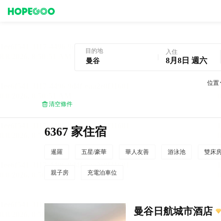
曼谷酒店預訂
目的地
入住
8月8日 週六
位置
清空條件
6367 家住宿
暹羅
五星/豪華
華人友善
游泳池
雙床
親子房
充電泊車位
曼谷日航城市酒店