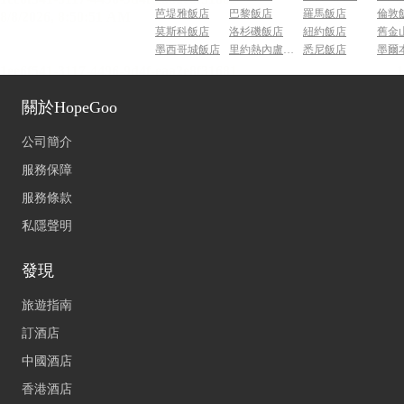
芭堤雅飯店
巴黎飯店
羅馬飯店
倫敦
莫斯科飯店
洛杉磯飯店
紐約飯店
舊金
墨西哥城飯店
里約熱內盧飯店
悉尼飯店
墨爾
關於HopeGoo
公司簡介
服務保障
服務條款
私隱聲明
發現
旅遊指南
訂酒店
中國酒店
香港酒店