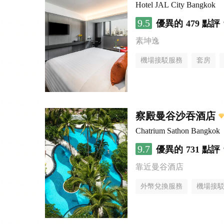
Hotel JAL City Bangkok
9.5
優異的
479 點評
素坤逸
機場接駁服務
套房
察殿曼谷沙吞酒店
Chatrium Sathon Bangkok
9.7
優異的
731 點評
靠近曼谷酒店
外幣兌換服務
機場接