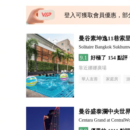
登入可獲取會員優惠，部
曼谷素坤逸11巷索里
Solitaire Bangkok Sukhumv
9.1
好極了
154 點評
靠近娜娜廣場
華人友善
家庭房
曼谷盛泰瀾中央世
Centara Grand at CentralWo