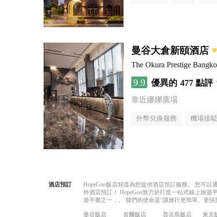
曼谷大倉新頤酒店
The Okura Prestige Bangk
9.9
優異的
477 點評
靠近娜娜廣場
外幣兌換服務
機場接
酒店預訂
HopeGoo飯店頻道為您提供酒店預訂服務。 您
外酒店預訂！ HopeGoo致力於打造一站式線上
遊平臺之一，。 我們的使命是“讓旅行更簡單、更快
曼谷飯店
首爾飯店
普吉島飯店
東京