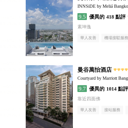
INNSiDE by Meliá Bangko
9.5
優異的
418 點評
素坤逸
華人友善
機場接駁服
曼谷萬怡酒店
Courtyard by Marriott Ban
9.7
優異的
1014 點
靠近四面佛
華人友善
接站服務