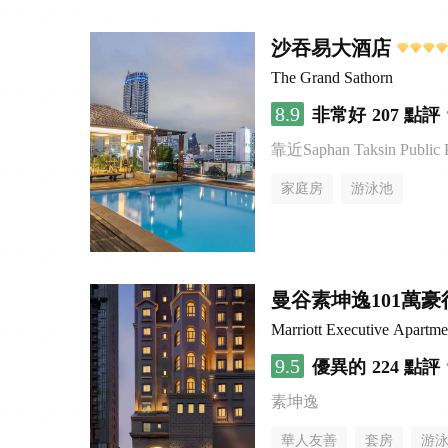
沙吞易大酒店
The Grand Sathorn
8.9
非常好
207 點評
靠近Saphan Taksin Public 
家庭房
游泳池
曼谷素坤逸101萬
Marriott Executive Apartm
9.5
優異的
224 點評
素坤逸
華人友善
套房
游