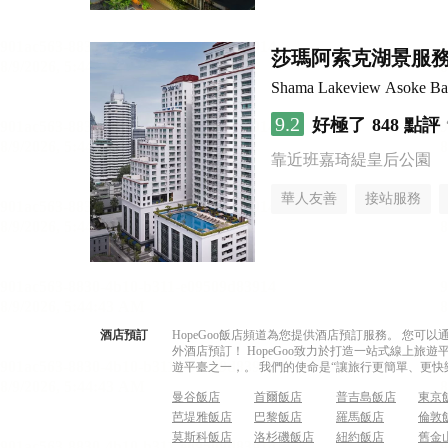
莎瑪阿索克湖景服
Shama Lakeview Asoke B
9.2
好極了
848 點評
靠近班嘉琦緹皇后公園
華人友善
接站服務
酒店預訂
HopeGoo飯店頻道為您提供酒店預訂服務。 您
外酒店預訂！ HopeGoo致力於打造一站式線上
遊平臺之一，。 我們的使命是“讓旅行更簡單、更快
曼谷飯店
首爾飯店
普吉島飯店
東京
芭堤雅飯店
巴黎飯店
羅馬飯店
倫敦
莫斯科飯店
洛杉磯飯店
紐約飯店
舊金