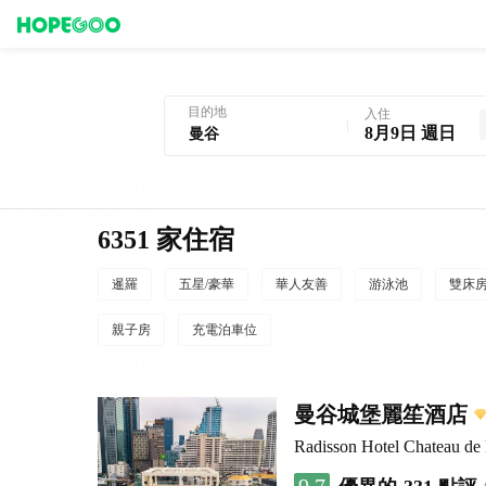
曼谷酒店預訂
目的地
入住
8月9日 週日
6351 家住宿
暹羅
五星/豪華
華人友善
游泳池
雙床
親子房
充電泊車位
曼谷城堡麗笙酒店
Radisson Hotel Chateau d