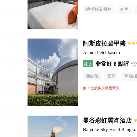
機場接駁服務
套房
阿斯皮拉碧甲盛
Aspira Petchkasem
8.3
非常好
8 點評
“
新開業
套房
無煙
搶！低價客房供應緊張
曼谷彩虹雲宵酒店
Baiyoke Sky Hotel Bangko