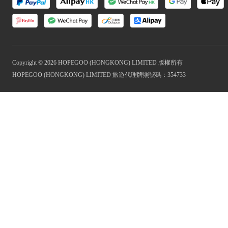
Copyright © 2026 HOPEGOO (HONGKONG) LIMITED 版權所有
HOPEGOO (HONGKONG) LIMITED 旅遊代理牌照號碼：354733