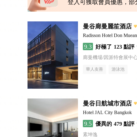
登入可獲取會員優惠，部
曼谷廊曼麗笙酒店
Radisson Hotel Don Muea
9.3
好極了
123 點評
廊曼機場/因派特會展中
華人友善
游泳池
曼谷日航城市酒店
Hotel JAL City Bangkok
9.5
優異的
479 點評
素坤逸