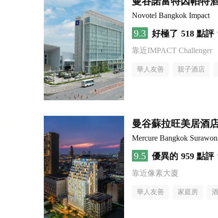
曼谷諾富特因帕特
Novotel Bangkok Impact
9.3
好極了
518 點評
靠近IMPACT Challenger
華人友善
親子酒店
曼谷蘇拉旺美居酒
Mercure Bangkok Surawon
9.5
優異的
959 點評
靠近像素大廈
華人友善
家庭房