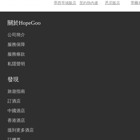
墨西哥城飯店
里約熱內盧飯店
悉尼飯店
墨爾
關於HopeGoo
公司簡介
服務保障
服務條款
私隱聲明
發現
旅遊指南
訂酒店
中國酒店
香港酒店
搵到更多酒店
訂機票