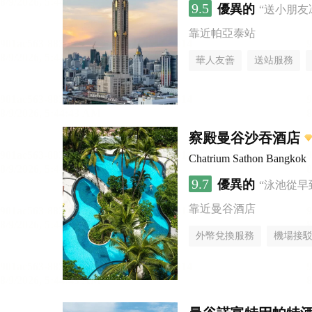
9.5
優異的
“送小朋友
靠近帕亞泰站
華人友善
送站服務
察殿曼谷沙吞酒店
Chatrium Sathon Bangkok
9.7
優異的
“泳池從早
靠近曼谷酒店
外幣兌換服務
機場接