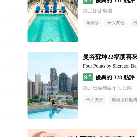
9.7
優異的
331 點評
靠近娜娜廣場
新裝修
華人友善
曼谷蘇坤22福朋喜
Four Points by Sheraton B
9.5
優異的
328 點評
靠近班嘉琦緹皇后公園
華人友善
機場接駁服