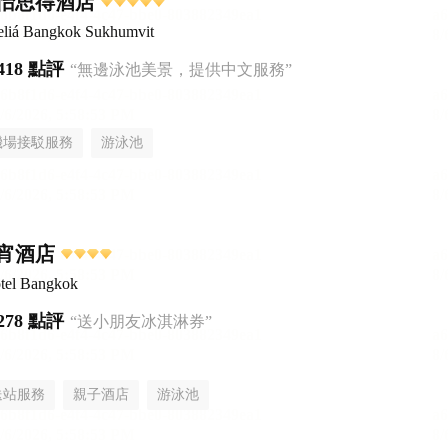
怡思得酒店
liá Bangkok Sukhumvit
418 點評
“無邊泳池美景，提供中文服務”
機場接駁服務
游泳池
宵酒店
tel Bangkok
278 點評
“送小朋友冰淇淋券”
送站服務
親子酒店
游泳池