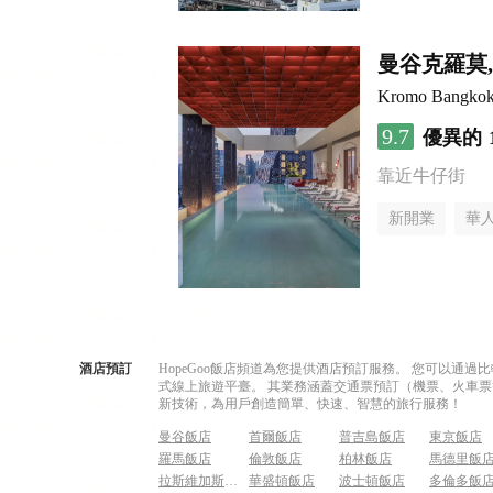
曼谷克羅莫
Kromo Bangkok, 
9.7
優異的
靠近牛仔街
新開業
華
酒店預訂
HopeGoo飯店頻道為您提供酒店預訂服務。 您可以通
式線上旅遊平臺。 其業務涵蓋交通票預訂（機票、火車票
新技術，為用戶創造簡單、快速、智慧的旅行服務！
曼谷飯店
首爾飯店
普吉島飯店
東京飯店
羅馬飯店
倫敦飯店
柏林飯店
馬德里飯
拉斯維加斯飯店
華盛頓飯店
波士頓飯店
多倫多飯