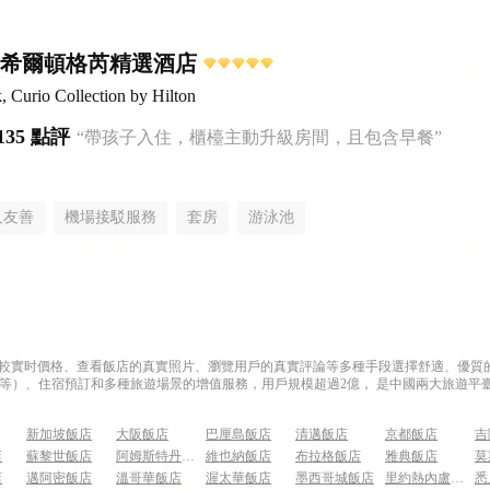
,希爾頓格芮精選酒店
Curio Collection by Hilton
135 點評
“帶孩子入住，櫃檯主動升級房間，且包含早餐”
人友善
機場接駁服務
套房
游泳池
過比較實时價格、查看飯店的真實照片、瀏覽用戶的真實評論等多種手段選擇舒適、優質的飯
等）、住宿預訂和多種旅遊場景的增值服務，用戶規模超過2億， 是中國兩大旅遊平臺
新加坡飯店
大阪飯店
巴厘島飯店
清邁飯店
京都飯店
吉
店
蘇黎世飯店
阿姆斯特丹飯店
維也納飯店
布拉格飯店
雅典飯店
莫
店
邁阿密飯店
溫哥華飯店
渥太華飯店
墨西哥城飯店
里約熱內盧飯店
悉