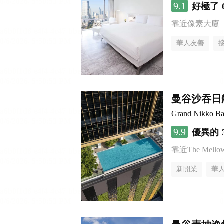
9.1
好極了
靠近像素大廈
華人友善
曼谷沙吞日
Grand Nikko Ba
9.9
優異的
靠近The Mellow 
新開業
華