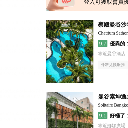
登入可獲取會員
察殿曼谷沙
Chatrium Satho
9.7
優異的
靠近曼谷酒店
外幣兌換服務
曼谷素坤逸
Solitaire Bangk
9.1
好極了
靠近娜娜廣場