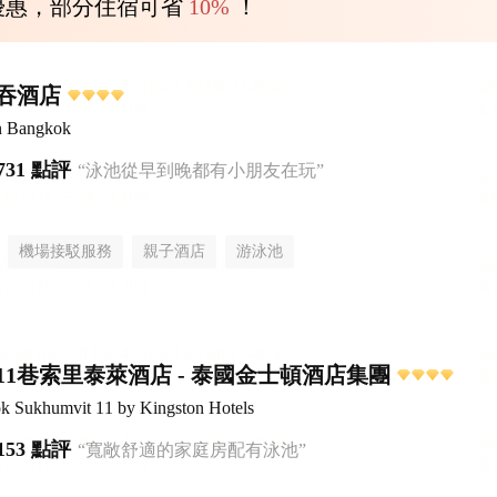
優惠，部分住宿可省
10%
！
吞酒店
n Bangkok
731 點評
“泳池從早到晚都有小朋友在玩”
機場接駁服務
親子酒店
游泳池
11巷索里泰萊酒店 - 泰國金士頓酒店集團
ok Sukhumvit 11 by Kingston Hotels
153 點評
“寬敞舒適的家庭房配有泳池”