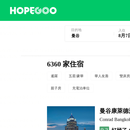
曼谷酒店預訂
目的地
入住
8月7
6360 家住宿
暹羅
五星/豪華
華人友善
雙床房
親子房
充電泊車位
曼谷康萊德
Conrad Bangko