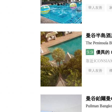
華人友善
曼谷半島酒
The Peninsula 
9.9
優異的
靠近ICONSI
華人友善
曼谷鉑爾曼
Pullman Bangko