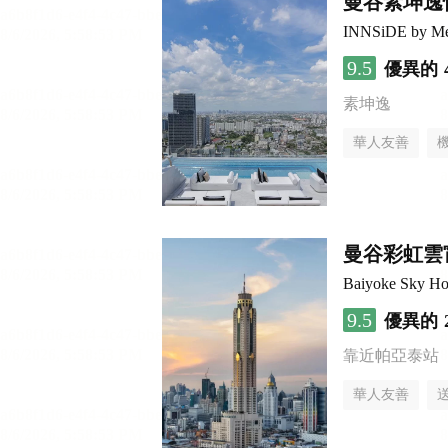
曼谷素坤逸
INNSiDE by Me
9.5
優異的
素坤逸
華人友善
曼谷彩虹雲
Baiyoke Sky Ho
9.5
優異的
靠近帕亞泰站
華人友善