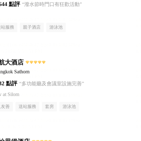
644 點評
“潑水節時門口有狂歡活動”
接站服務
親子酒店
游泳池
航大酒店
ngkok Sathorn
32 點評
“多功能廳及會議室設施完善”
at Silom
人友善
送站服務
套房
游泳池