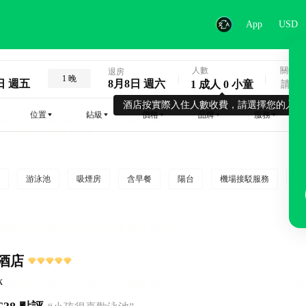
App
USD
人數
關鍵字
退房
1 晚
日 週五
8月8日 週六
1 成人 0 小童
酒店按實際入住人數收費，請選擇您的入住
位置
鉆級
價格
品牌
服務
游泳池
吸煙房
含早餐
陽台
機場接駁服務
吸
酒店
k