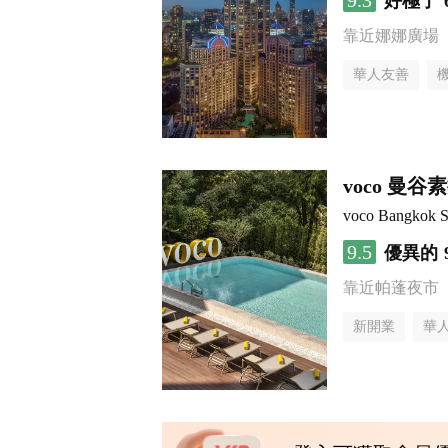
9.3
好極了
靠近娜娜廣場
華人友善
voco 曼
voco Bangkok 
9.5
優異的
靠近帕蓬夜市
新開業
華