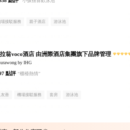
638 點評
“小孩很喜歡泳池”
機場接駁服務
親子酒店
游泳池
谷素拉翁voco酒店 由洲際酒店集團旗下品牌管理
Surawong by IHG
97 點評
“櫃檯熱情”
人友善
機場接駁服務
套房
游泳池