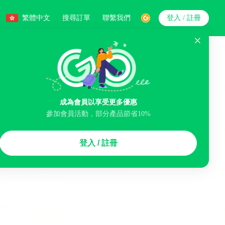
繁體中文
搜尋訂單
聯繫我們
登入 / 註冊
搜索
人數
成為會員以享受更多優惠
智能排序
參加會員活動，部分產品節省10%
煙區
免費取消
民宿
泊車場
登入 / 註冊