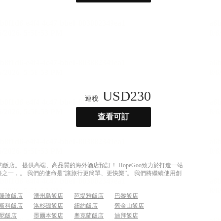
USD
230
連稅
查看可訂
店。 提供高端、高品質的海外酒店預訂！ HopeGoo致力於打造一站
之一，。 我們的使命是“讓旅行更簡單、更快樂”。 我們將繼續使用創
隆玻飯店
濟州島飯店
芭堤雅飯店
巴黎飯店
斯科飯店
洛杉磯飯店
紐約飯店
舊金山飯店
尼飯店
墨爾本飯店
奧克蘭飯店
迪拜飯店