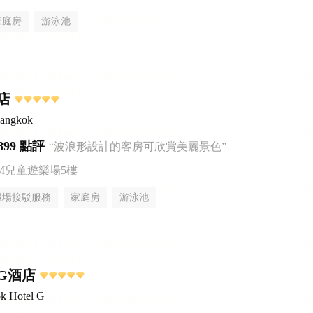
家庭房
游泳池
店
Bangkok
899 點評
“波浪形設計的客房可欣賞美麗景色”
AM兒童遊樂場5樓
機場接駁服務
家庭房
游泳池
G酒店
k Hotel G