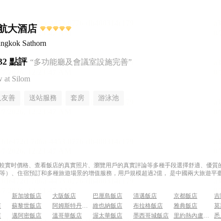
航大酒店
ngkok Sathorn
32 點評
“多功能廳及會議室設施完善”
at Silom
人友善
送站服務
套房
游泳池
過比較實时價格、查看飯店的真實照片、瀏覽用戶的真實評論等多種手段選擇舒適、優質的飯
等）、住宿預訂和多種旅遊場景的增值服務，用戶規模超過2億， 是中國兩大旅遊平臺
新加坡飯店
大阪飯店
巴厘島飯店
清邁飯店
京都飯店
吉
店
蘇黎世飯店
阿姆斯特丹飯店
維也納飯店
布拉格飯店
雅典飯店
莫
店
邁阿密飯店
溫哥華飯店
渥太華飯店
墨西哥城飯店
里約熱內盧飯店
悉