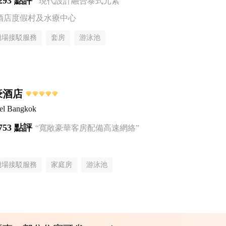
293 點評
“現代設計融合泰式元素”
酒店度假村及水療中心
機場接駁服務
套房
游泳池
豪酒店
tel Bangkok
753 點評
“寬敞豪華客房配備高速網絡”
機場接駁服務
家庭房
游泳池