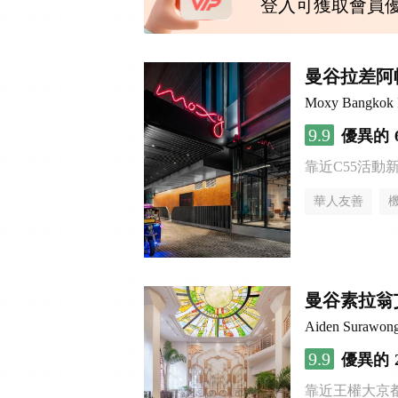
登入可獲取會員
曼谷拉差阿帕
Moxy Bangkok 
9.9
優異的
靠近C55活動
華人友善
曼谷素拉翁
Aiden Surawon
9.9
優異的
靠近王權大京