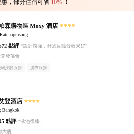
優惠，部分住宿可省
10%
！
森購物區 Moxy 酒店
Ratchaprasong
672 點評
“設計感強，舒適且隔音效果好”
新聞發佈會
機場接駁服務
洗衣服務
艾登酒店
g Bangkok
25 點評
“泳池很棒”
都大廈