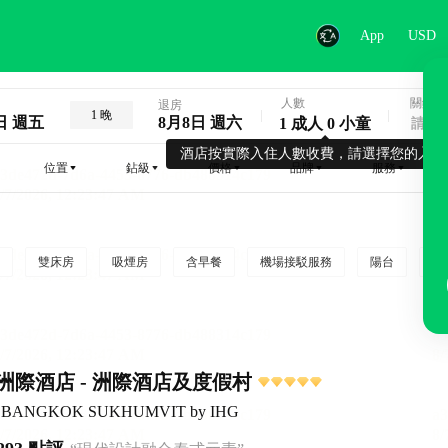
App
USD
人數
關鍵字
退房
1 晚
日 週五
8月8日 週六
1 成人 0 小童
酒店按實際入住人數收費，請選擇您的入住
位置
鉆級
價格
品牌
服務
雙床房
吸煙房
含早餐
機場接駁服務
陽台
行
洲際酒店 - 洲際酒店及度假村
ntal BANGKOK SUKHUMVIT by IHG