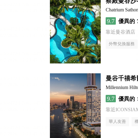
察殿曼谷沙
Chatrium Satho
9.7
優異的
靠近曼谷酒店
外幣兌換服務
曼谷千禧希
Millennium Hil
9.7
優異的
靠近ICONSI
華人友善