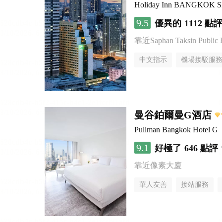
Holiday Inn BANGKOK 
9.5
優異的
1112 點
靠近Saphan Taksin Public 
中文指示
機場接駁服
曼谷鉑爾曼G酒店
Pullman Bangkok Hotel G
9.1
好極了
646 點評
靠近像素大廈
華人友善
接站服務