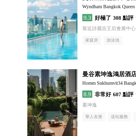
Wyndham Bangkok Queen C
9.3
好極了
308 點評
靠近詩麗吉王后會展中心
家庭房
游泳池
曼谷素坤逸鴻居酒
Homm Sukhumvit34 Bang
8.9
非常好
607 點評
素坤逸
華人友善
送站服務