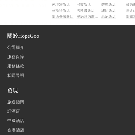
芭堤雅飯店
巴黎飯店
羅馬飯店
倫敦
莫斯科飯店
洛杉磯飯店
紐約飯店
舊金
墨西哥城飯店
里約熱內盧飯店
悉尼飯店
墨爾
關於HopeGoo
公司簡介
服務保障
服務條款
私隱聲明
發現
旅遊指南
訂酒店
中國酒店
香港酒店