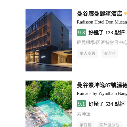
曼谷廊曼麗笙酒店
Radisson Hotel Don Muea
9.3
好極了
123 點評
廊曼機場/因派特會展中
華人友善
游泳池
曼谷素坤逸87號溫
Ramada by Wyndham Bang
9.1
好極了
534 點評
素坤逸
家庭房
室外游泳池