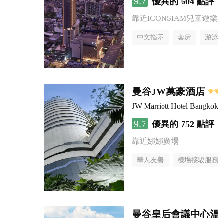
9.7
優異的
604 點評
靠近ICONSIAM兒童遊
中文指示
套房
游
曼谷JW萬豪酒店
JW Marriott Hotel Bangkok
9.7
優異的
752 點評
靠近娜娜廣場
華人友善
機場接駁服
曼谷皇后會議中心