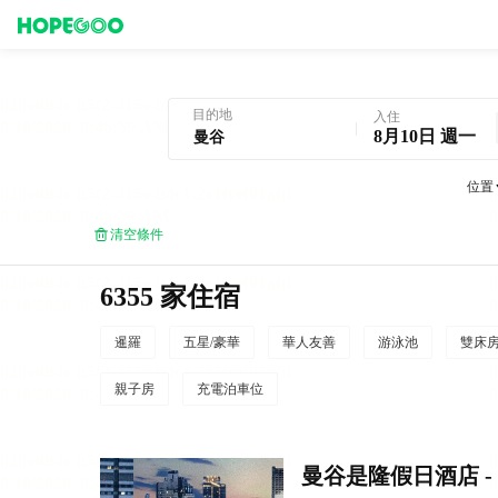
曼谷酒店預訂
目的地
入住
8月10日 週一
位置
清空條件
6355 家住宿
暹羅
五星/豪華
華人友善
游泳池
雙床
親子房
充電泊車位
曼谷是隆假日酒店 - 