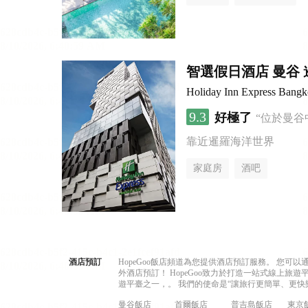
智選假日酒店 曼谷 暹
Holiday Inn Express Bang
9.3
好極了
“位於曼谷
靠近暹羅海洋世界
家庭房
酒吧
酒店預訂
HopeGoo飯店頻道為您提供酒店預訂服務。 您
外酒店預訂！ HopeGoo致力於打造一站式線上
遊平臺之一，。 我們的使命是“讓旅行更簡單、更快
曼谷飯店
首爾飯店
普吉島飯店
東京