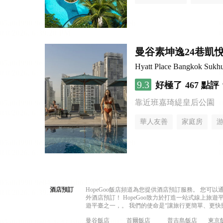
曼谷素坤逸24巷凱
Hyatt Place Bangkok Sukh
9.3
好極了
467 點評
靠近班嘉琦緹皇后公園
華人友善
家庭房
酒店預訂
HopeGoo飯店頻道為您提供酒店預訂服務。 您
外酒店預訂！ HopeGoo致力於打造一站式線上
遊平臺之一，。 我們的使命是“讓旅行更簡單、更快
曼谷飯店
首爾飯店
普吉島飯店
東京