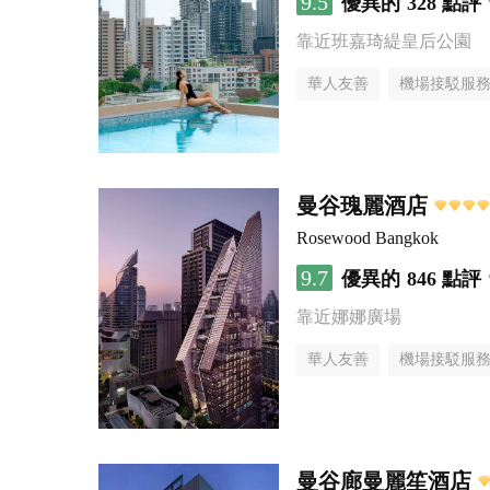
9.5
優異的
328 點評
靠近班嘉琦緹皇后公園
華人友善
機場接駁服
曼谷瑰麗酒店
Rosewood Bangkok
9.7
優異的
846 點評
靠近娜娜廣場
華人友善
機場接駁服
曼谷廊曼麗笙酒店