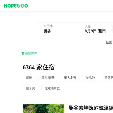
曼谷酒店預訂
目的地
入住
8月9日 週日
位置
清空條件
6364 家住宿
暹羅
五星/豪華
華人友善
游泳池
雙床
親子房
充電泊車位
曼谷素坤逸87號溫