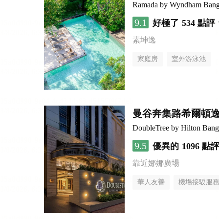
Ramada by Wyndham Bang
9.1
好極了
534 點評
素坤逸
家庭房
室外游泳池
曼谷奔集路希爾頓
DoubleTree by Hilton Bang
9.5
優異的
1096 點
靠近娜娜廣場
華人友善
機場接駁服