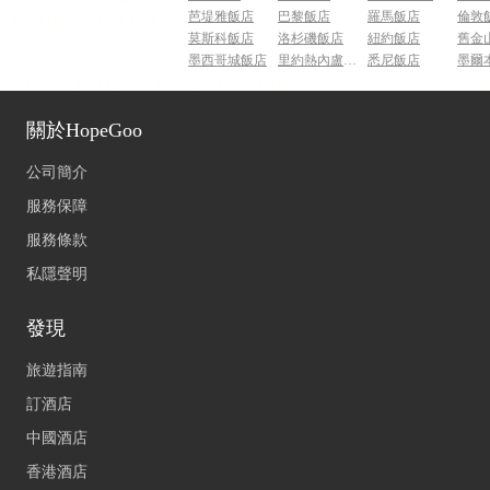
芭堤雅飯店
巴黎飯店
羅馬飯店
倫敦
莫斯科飯店
洛杉磯飯店
紐約飯店
舊金
墨西哥城飯店
里約熱內盧飯店
悉尼飯店
墨爾
關於HopeGoo
公司簡介
服務保障
服務條款
私隱聲明
發現
旅遊指南
訂酒店
中國酒店
香港酒店