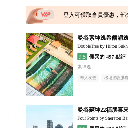
登入可獲取會員優惠，部
曼谷素坤逸希爾頓
DoubleTree by Hilton Suk
9.5
優異的
497 點評
素坤逸
華人友善
機場接駁服
曼谷蘇坤22福朋喜
Four Points by Sheraton B