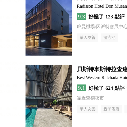
Radisson Hotel Don Muea
9.3
好極了
123 點評
廊曼機場/因派特會展中
華人友善
游泳池
貝斯特韋斯特拉查
Best Western Ratchada Hot
9.1
好極了
624 點評
靠近查德夜市
華人友善
親子酒店