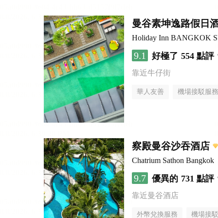
曼谷素坤逸路假日
Holiday Inn BANGKOK 
9.1
好極了
554 點評
靠近牛仔街
華人友善
機場接駁服
察殿曼谷沙吞酒店
Chatrium Sathon Bangkok
9.7
優異的
731 點評
靠近曼谷酒店
外幣兌換服務
機場接