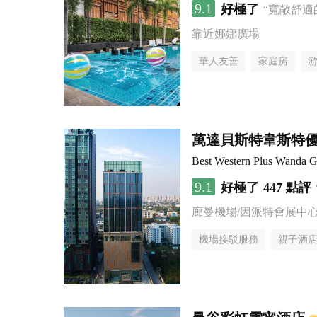
9.1
好極了
“寬敞舒適
靠近娜娜廣場
華人友善
家庭房
萬達貝斯特韋斯特
Best Western Plus Wanda G
9.1
好極了
447 點評
廊曼機場/因派特會展中
機場接駁服務
親子酒