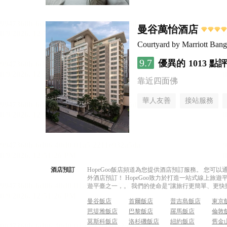
曼谷萬怡酒店
Courtyard by Marriott Ban
9.7
優異的
1013 點
靠近四面佛
華人友善
接站服務
酒店預訂
HopeGoo飯店頻道為您提供酒店預訂服務。 您
外酒店預訂！ HopeGoo致力於打造一站式線上
遊平臺之一，。 我們的使命是“讓旅行更簡單、更快
曼谷飯店
首爾飯店
普吉島飯店
東京
芭堤雅飯店
巴黎飯店
羅馬飯店
倫敦
莫斯科飯店
洛杉磯飯店
紐約飯店
舊金