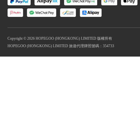
Copyright © 2026 HOPEGOO (HONGKONG) LIMITED 版權所有
HOPEGOO (HONGKONG) LIMITED 旅遊代理牌照號碼：354733