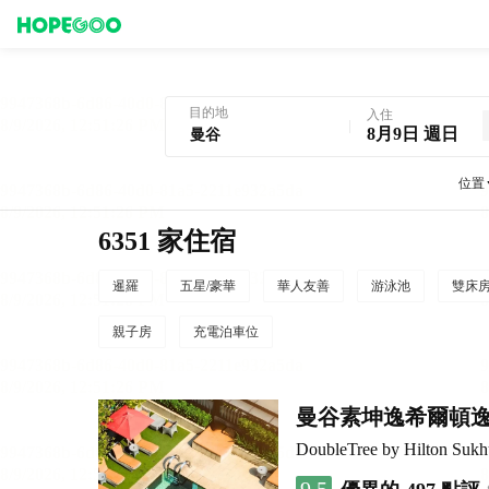
曼谷酒店預訂
目的地
入住
8月9日 週日
位置
6351 家住宿
暹羅
五星/豪華
華人友善
游泳池
雙床
親子房
充電泊車位
曼谷素坤逸希爾頓
DoubleTree by Hilton Suk