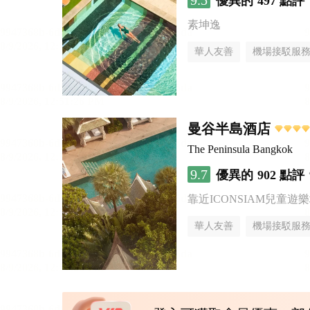
9.5
優異的
497 點評
素坤逸
華人友善
機場接駁服
曼谷半島酒店
The Peninsula Bangkok
9.7
優異的
902 點評
靠近ICONSIAM兒童遊
華人友善
機場接駁服