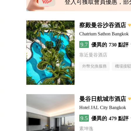
登入可獲取會員優惠，部
察殿曼谷沙吞酒店
Chatrium Sathon Bangkok
9.7
優異的
730 點評
靠近曼谷酒店
外幣兌換服務
機場接
曼谷日航城市酒店
Hotel JAL City Bangkok
9.5
優異的
479 點評
素坤逸