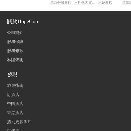
墨西哥城飯店
里約熱內盧飯店
悉尼飯店
墨爾
關於HopeGoo
公司簡介
服務保障
服務條款
私隱聲明
發現
旅遊指南
訂酒店
中國酒店
香港酒店
搵到更多酒店
訂機票