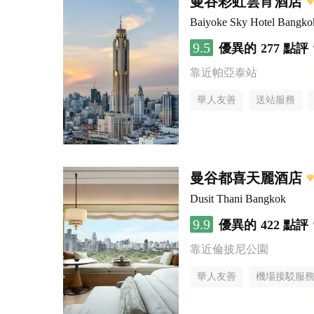
曼谷彩虹雲宵酒店
Baiyoke Sky Hotel Bangko
9.5
優異的
277 點評
靠近帕亞泰站
華人友善
送站服務
曼谷都喜天麗酒店
Dusit Thani Bangkok
9.9
優異的
422 點評
靠近倫披尼公園
華人友善
機場接駁服