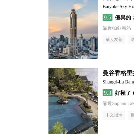
Baiyoke Sky Ho
9.5
優異的
靠近帕亞泰站
華人友善
曼谷香格里
Shangri-La Ban
9.3
好極了
靠近Saphan Taksi
中文指示