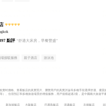
店
ngkok
397 點評
“舒適大床房，早餐豐盛”
機場接駁服務
親子酒店
游泳池
過比較實时價格、查看飯店的真實照片、瀏覽用戶的真實評論等多種手段選擇舒適、優質的飯
等）、住宿預訂和多種旅遊場景的增值服務，用戶規模超過2億， 是中國兩大旅遊平臺
新加坡飯店
大阪飯店
巴厘島飯店
清邁飯店
京都飯店
吉