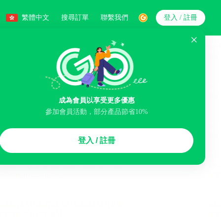
繁體中文
搜尋訂單
聯繫我們
登入 / 註冊
搜索
人數
成為會員以享受更多優惠
參加會員活動，部分產品節省10%
智能排序
登入 / 註冊
煙區
免費取消
民宿
泊車場