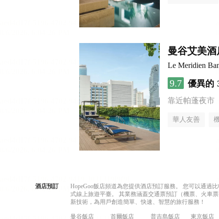
曼谷艾美酒
Le Meridien Ba
9.7
優異的
靠近帕蓬夜市
華人友善
酒店預訂
HopeGoo飯店頻道為您提供酒店預訂服務。 您可以通
式線上旅遊平臺。 其業務涵蓋交通票預訂（機票、火車票
新技術，為用戶創造簡單、快速、智慧的旅行服務！
曼谷飯店
首爾飯店
普吉島飯店
東京飯店