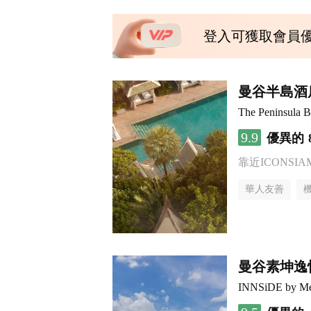
登入可獲取會員
曼谷半島酒
The Peninsula 
9.9
優異的
靠近ICONSI
華人友善
曼谷素坤逸
INNSiDE by Me