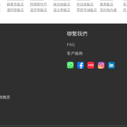
店
蘇黎世飯店
阿姆斯特丹飯店
維也納飯店
布拉格飯店
雅典飯店
莫
店
邁阿密飯店
溫哥華飯店
渥太華飯店
墨西哥城飯店
里約熱內盧飯店
悉
聯繫我們
FAQ
客戶服務
價機票