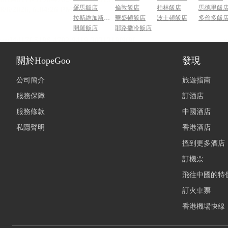
羅馬飯店
倫敦飯店
柏林飯店
馬德里飯
拉斯維加斯飯店
華盛頓飯店
波士頓飯店
多倫多飯
開羅飯店
耶路撒冷飯店
關於HopeGoo
發現
公司簡介
旅遊指南
服務保障
訂酒店
服務條款
中國酒店
私隱聲明
香港酒店
搵到更多酒店
訂機票
飛往中國的特
訂火車票
香港機場快線