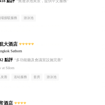
418 點評
“無邊泳池美景，提供中文服務”
機場接駁服務
游泳池
航大酒店
ngkok Sathorn
32 點評
“多功能廳及會議室設施完善”
at Silom
人友善
送站服務
套房
游泳池
宵酒店