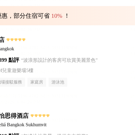
優惠，部分住宿可省
10%
！
店
Bangkok
899 點評
“波浪形設計的客房可欣賞美麗景色”
AM兒童遊樂場5樓
機場接駁服務
家庭房
游泳池
怡思得酒店
liá Bangkok Sukhumvit