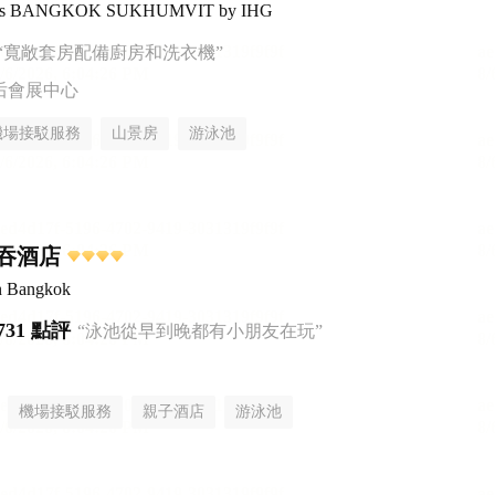
uites BANGKOK SUKHUMVIT by IHG
“寬敞套房配備廚房和洗衣機”
后會展中心
機場接駁服務
山景房
游泳池
吞酒店
n Bangkok
731 點評
“泳池從早到晚都有小朋友在玩”
機場接駁服務
親子酒店
游泳池