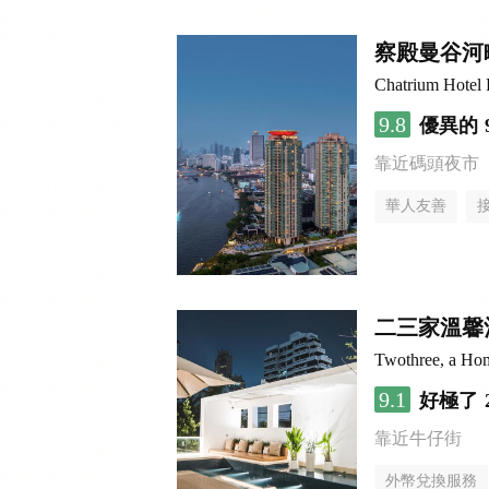
察殿曼谷河
Chatrium Hotel 
9.8
優異的
靠近碼頭夜市
華人友善
二三家溫馨
Twothree, a Ho
9.1
好極了
靠近牛仔街
外幣兌換服務