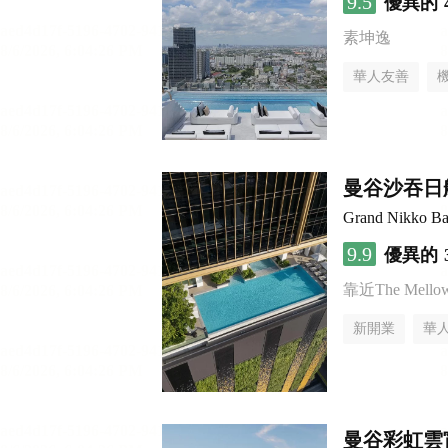
9.5
優異的
素坤逸
華人友善
曼谷沙吞日
Grand Nikko Ba
9.9
優異的
靠近The Mellow 
新開業
華
曼谷彩虹雲