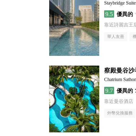
Staybridge S
9.5
優異的
靠近詩麗吉王
華人友善
察殿曼谷沙
Chatrium Satho
9.7
優異的
靠近曼谷酒店
外幣兌換服務