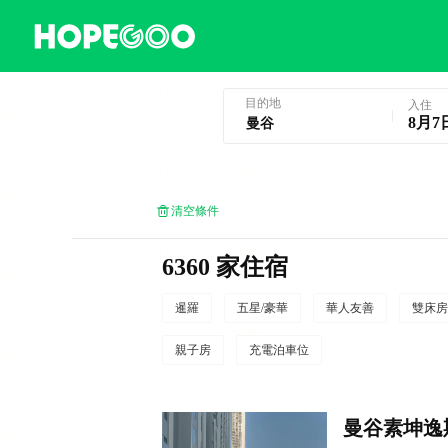
曼谷酒店預訂
目的地
入住
8月7
清空條件
6360 家住宿
暹羅
五星/豪華
華人友善
雙床房
親子房
充電泊車位
曼谷素坤逸