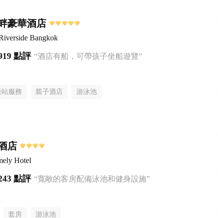
畔豪華酒店
Riverside Bangkok
919 點評
“酒店有船，可帶孩子坐船遊覽”
接站服務
親子酒店
游泳池
酒店
mely Hotel
243 點評
“寬敞的客房配備泳池和健身設施”
套房
游泳池