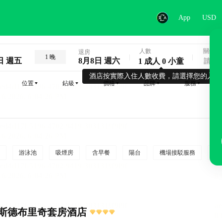
App
USD
人數
關鍵字
退房
1 晚
日 週五
8月8日 週六
1 成人 0 小童
酒店按實際入住人數收費，請選擇您的入住
位置
鉆級
價格
品牌
服務
游泳池
吸煙房
含早餐
陽台
機場接駁服務
吸
斯德布里奇套房酒店