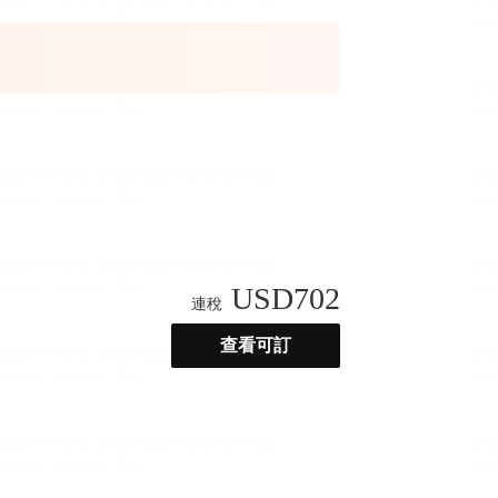
USD
702
連稅
查看可訂