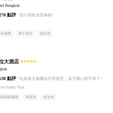
tel Bangkok
278 點評
“送小朋友冰淇淋券”
送站服務
親子酒店
游泳池
拉大酒店
gkok
638 點評
“玩具每天都擺出不同造型，孩子開心得不得了”
n Public Park
機場接駁服務
家庭房
游泳池