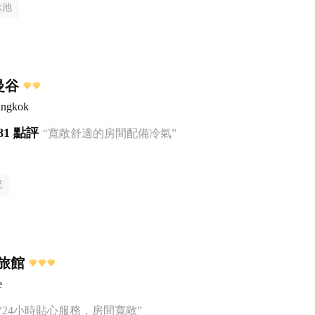
泳池
曼谷
angkok
81 點評
“寬敞舒適的房間配備冷氣”
吧
旅館
e
“24小時貼心服務，房間寬敞”