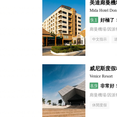
美達廊曼機
Mida Hotel Don
9.1
好極了
廊曼機場/因派
中文指示
威尼斯度假
Venice Resort
8.9
非常好
廊曼機場/因派
休閒度假