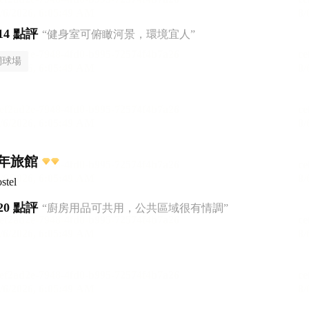
14 點評
“健身室可俯瞰河景，環境宜人”
網球場
年旅館
stel
20 點評
“廚房用品可共用，公共區域很有情調”