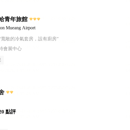
哈青年旅館
on Mueang Airport
“寬敞的冷氣套房，設有廚房”
特會展中心
吧
舍
20 點評