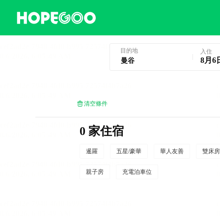
曼谷酒店預訂
目的地
入住
8月6
清空條件
0 家住宿
暹羅
五星/豪華
華人友善
雙床房
親子房
充電泊車位