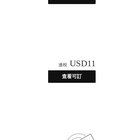
USD
11
連稅
查看可訂