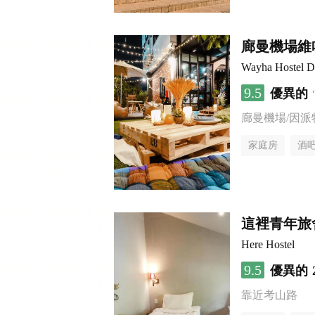
廊曼機場維
Wayha Hostel D
9.5
優異的
廊曼機場/因派
家庭房
酒
這裡青年旅
Here Hostel
9.5
優異的
靠近考山路