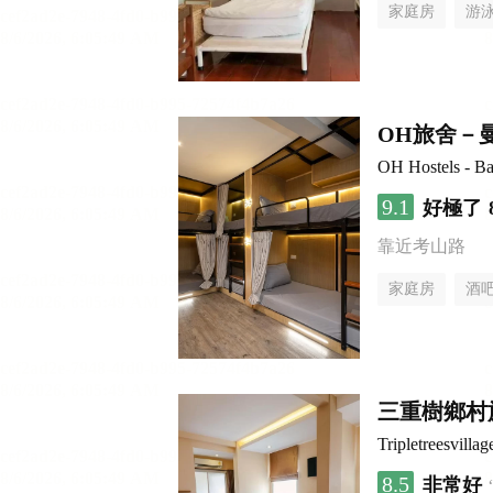
家庭房
游
OH旅舍－
OH Hostels - B
9.1
好極了
靠近考山路
家庭房
酒
三重樹鄉村
Tripletreesvillag
8.5
非常好