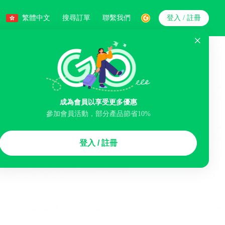
繁體中文
搜尋訂單
聯繫我們
登入 / 註冊
搜索
人數
成為會員以享受更多優惠
參加會員活動，部分產品節省10%
智能排序
登入 / 註冊
煙區
免費取消
民宿
泊車場