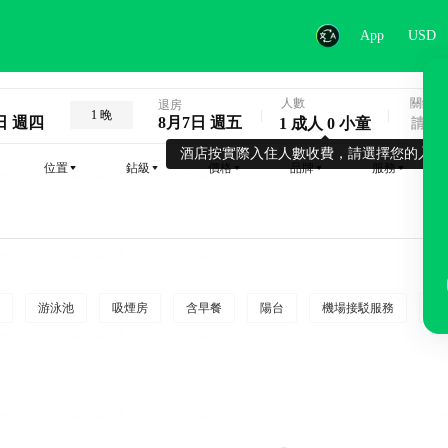
App
USD
人數
關鍵字
退房
1 晚
日 週四
8月7日 週五
1 成人 0 小童
酒店按實際入住人數收費，請選擇您的入住
位置
鉆級
價格
品牌
服務
游泳池
吸煙房
含早餐
陽台
機場接駁服務
吸