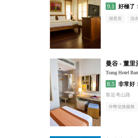
9.1
好極了
湖景房
洗
曼谷 - 董
Trang Hotel Ba
8.5
非常好
靠近考山路
外幣兌換服務