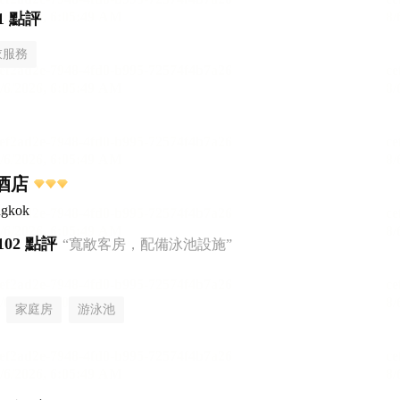
1 點評
衣服務
里酒店
ngkok
102 點評
“寬敞客房，配備泳池設施”
家庭房
游泳池