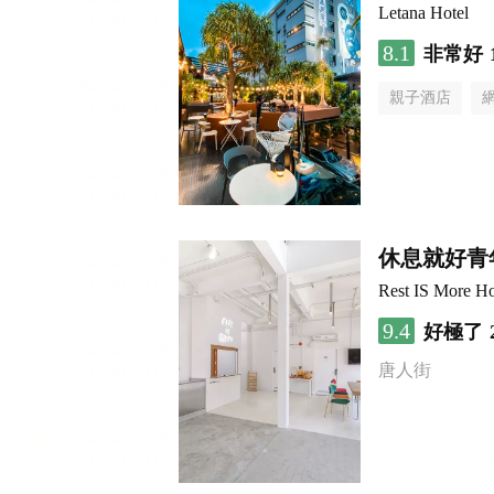
Letana Hotel
8.1
非常好
親子酒店
休息就好青
Rest IS More Ho
9.4
好極了
唐人街