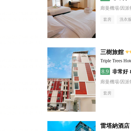
廊曼機場/因派
套房
洗衣
三樹旅館
Triple Trees Hot
8.9
非常好
廊曼機場/因派
套房
雷塔納酒店