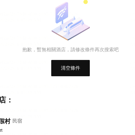
抱歉，暫無相關酒店，請修改條件再次搜索吧
清空條件
店：
假村
民宿
rt