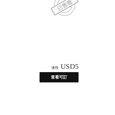
USD
5
連稅
查看可訂