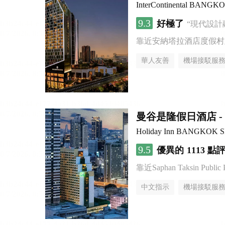
InterContinental BANG
9.3
好極了
“現代設計
靠近安納塔拉酒店度假村
華人友善
機場接駁服
曼谷是隆假日酒店 - 
Holiday Inn BANGKOK 
9.5
優異的
1113 點
靠近Saphan Taksin Public 
中文指示
機場接駁服