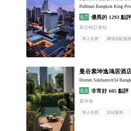
Pullman Bangkok King Po
9.7
優異的
1293 點
靠近帕亞泰站
華人友善
機場接駁服
曼谷素坤逸鴻居酒
Homm Sukhumvit34 Bang
8.9
非常好
605 點評
素坤逸
華人友善
送站服務