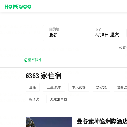
曼谷酒店預訂
目的地
入住
8月8日 週六
位置
清空條件
6363 家住宿
暹羅
五星/豪華
華人友善
游泳池
雙床
親子房
充電泊車位
曼谷素坤逸洲際酒店