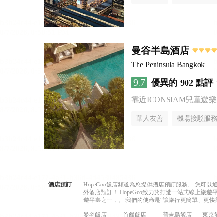
曼谷半島酒店
The Peninsula Bangkok
9.7
優異的
902 點評
靠近ICONSIAM兒童遊
華人友善
機場接駁服
酒店預訂
HopeGoo飯店頻道為您提供酒店預訂服務。 您
外酒店預訂！ HopeGoo致力於打造一站式線上
遊平臺之一，。 我們的使命是“讓旅行更簡單、更快
曼谷飯店
首爾飯店
普吉島飯店
東京