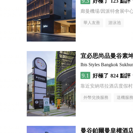
9.3
好極了
123 點評
廊曼機場/因派特會展中
華人友善
游泳池
宜必思尚品曼谷素
Ibis Styles Bangkok Sukhu
9.1
好極了
824 點評
靠近安納塔拉酒店度假村
外幣兌換服務
送機服
曼谷鉑爾曼皇權酒