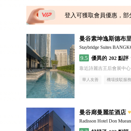
登入可獲取會員優惠，部
曼谷素坤逸斯德布
Staybridge Suites BAN
9.5
優異的
202 點評
靠近詩麗吉王后會展中心
華人友善
機場接駁服
曼谷廊曼麗笙酒店
Radisson Hotel Don Muea