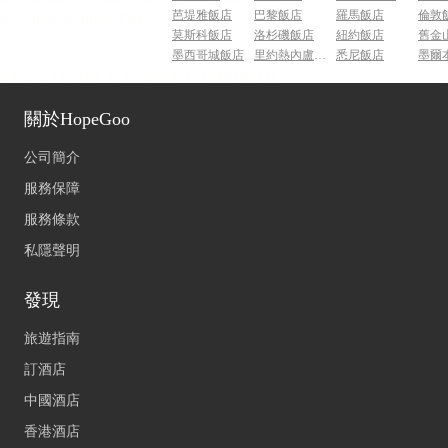
芭堤雅飯店
巴黎飯店
羅馬飯店
倫敦
莫斯科飯店
洛杉磯飯店
紐約飯店
舊金
墨西哥城飯店
里約熱內盧飯店
悉尼飯店
墨爾
關於HopeGoo
公司簡介
服務保障
服務條款
私隱聲明
發現
旅遊指南
訂酒店
中國酒店
香港酒店