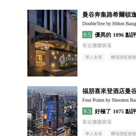
曼谷奔集路希爾頓
DoubleTree by Hilton Bang
9.5
優異的
1096 點
靠近娜娜廣場
華人友善
機場接駁服
福朋喜來登酒店曼
Four Points by Sheraton B
9.3
好極了
1075 點
靠近娜娜廣場
華人友善
機場接駁服