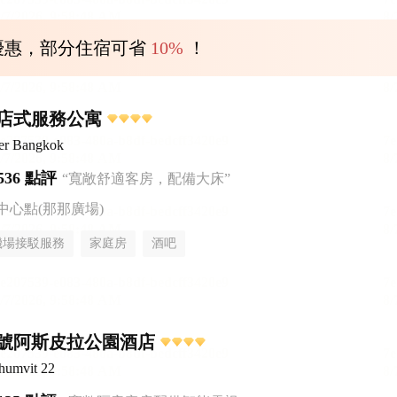
優惠，部分住宿可省
10%
！
店式服務公寓
er Bangkok
536 點評
“寬敞舒適客房，配備大床”
中心點(那那廣場)
機場接駁服務
家庭房
酒吧
2號阿斯皮拉公園酒店
humvit 22