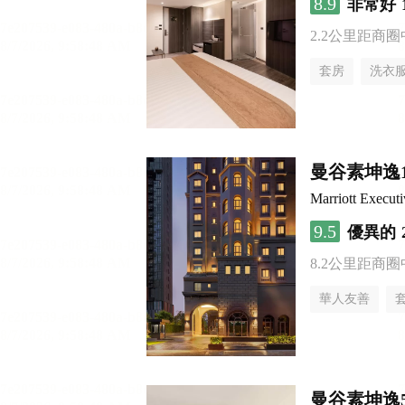
8.9
非常好
2.2公里距商圈
套房
洗衣
曼谷素坤逸
Marriott Execut
9.5
優異的
8.2公里距商圈
華人友善
曼谷素坤逸