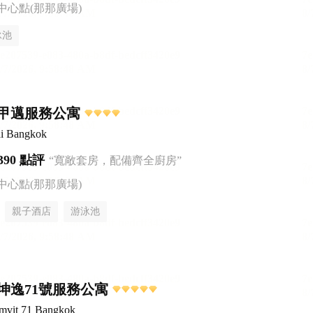
中心點(那那廣場)
泳池
甲邁服務公寓
i Bangkok
390 點評
“寬敞套房，配備齊全廚房”
中心點(那那廣場)
親子酒店
游泳池
坤逸71號服務公寓
mvit 71 Bangkok