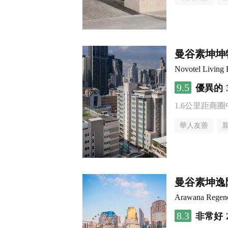
曼谷素坤坤
Novotel Living
9.5
優異的
1.6公里距商圈
華人友善
曼谷素坤逸
Arawana Regenc
8.3
非常好