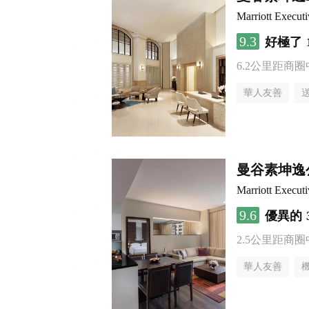
Marriott Execut
9.3
好極了
6.2公里距商圈
華人友善
曼谷素坤逸
Marriott Execut
9.6
優異的
2.5公里距商圈
華人友善