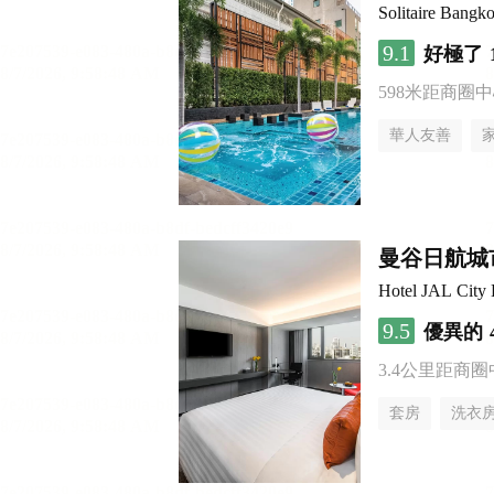
Solitaire Bangk
9.1
好極了
598米距商圈中
華人友善
曼谷日航城
Hotel JAL City
9.5
優異的
3.4公里距商圈
套房
洗衣