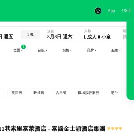
App
USD
人數
關鍵字
退房
1 晚
日 週五
8月8日 週六
1 成人 0 小童
1
位置
鉆級
價格
品牌
服務
雙床房
吸煙房
含早餐
機場接駁服務
陽台
行
11巷索里泰萊酒店 - 泰國金士頓酒店集團