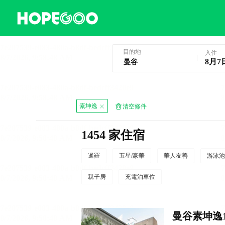
曼谷酒店預訂
目的地
入住
8月7
素坤逸
清空條件
1454 家住宿
暹羅
五星/豪華
華人友善
游泳池
親子房
充電泊車位
曼谷素坤逸