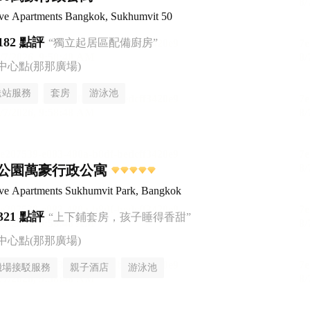
ive Apartments Bangkok, Sukhumvit 50
182 點評
“獨立起居區配備廚房”
中心點(那那廣場)
送站服務
套房
游泳池
公園萬豪行政公寓
ive Apartments Sukhumvit Park, Bangkok
321 點評
“上下鋪套房，孩子睡得香甜”
中心點(那那廣場)
機場接駁服務
親子酒店
游泳池