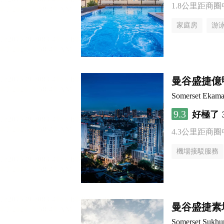
1.8公里距商圈
家庭房
游
曼谷盛捷億
Somerset Ekama
9.3
好極了
4.3公里距商圈
機場接駁服務
曼谷盛捷素
Somerset Sukhu