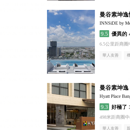
曼谷素坤逸
INNSiDE by Me
9.5
優異的
6.5公里距商圈
華人友善
曼谷素坤逸 
Hyatt Place Ba
9.3
好極了
498米距商圈中
華人友善