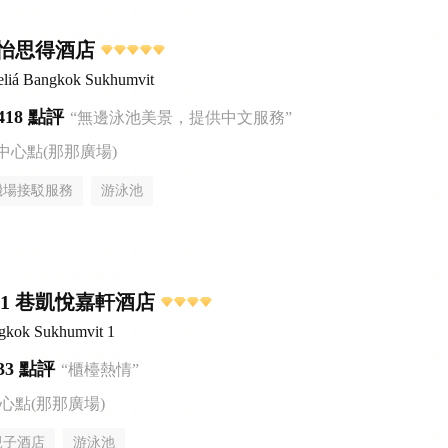
怡思得酒店
liá Bangkok Sukhumvit
418 點評
“無邊泳池美景，提供中文服務”
中心點(那那廣場)
機場接駁服務
游泳池
1 巷凱悅嘉軒酒店
ngkok Sukhumvit 1
33 點評
“櫃檯熱情”
心點(那那廣場)
親子酒店
游泳池