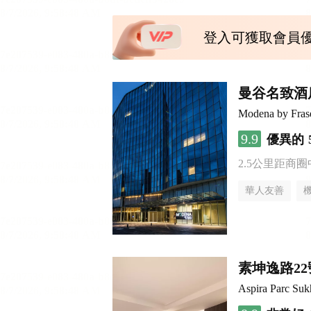
登入可獲取會員
曼谷名致酒
Modena by Fras
9.9
優異的
2.5公里距商圈
華人友善
素坤逸路2
Aspira Parc Suk