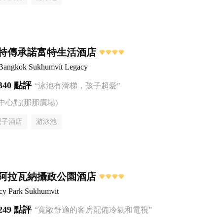
特傳承諾富特生活酒店
 Bangkok Sukhumvit Legacy
340 點評
“泳池有滑梯，孩子超愛”
中心點(那那廣場)
親子酒店
游泳池
阿拉瓦納攝政公園酒店
y Park Sukhumvit
249 點評
“寬敞舒適的客房配備冷氣和電視”