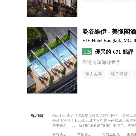
曼谷維伊 - 美憬閣
VIE Hotel Bangkok, MGalle
9.5
優異的
671 點評
靠近暹羅海洋世界
華人友善
親子酒店
酒店預訂
HopeGoo飯店頻道為您提供酒店預訂服務。 您
外酒店預訂！ HopeGoo致力於打造一站式線上
遊平臺之一，。 我們的使命是“讓旅行更簡單、更快
曼谷飯店
首爾飯店
普吉島飯店
東京