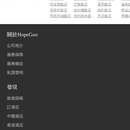
芭堤雅飯店
巴黎飯店
羅馬飯店
倫敦
莫斯科飯店
洛杉磯飯店
紐約飯店
舊金
墨西哥城飯店
里約熱內盧飯店
悉尼飯店
墨爾
關於HopeGoo
公司簡介
服務保障
服務條款
私隱聲明
發現
旅遊指南
訂酒店
中國酒店
香港酒店