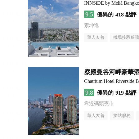
INNSiDE by Meliá Bangko
9.5
優異的
418 點評
素坤逸
華人友善
機場接駁服
察殿曼谷河畔豪華
Chatrium Hotel Riverside 
9.8
優異的
919 點評
靠近碼頭夜市
華人友善
接站服務