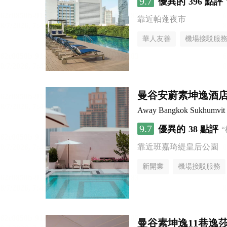
9.7
優異的
396 點評
靠近帕蓬夜市
華人友善
機場接駁服
曼谷安蔚素坤逸酒
Away Bangkok Sukhumvit
9.7
優異的
38 點評
靠近班嘉琦緹皇后公園
新開業
機場接駁服務
曼谷素坤逸11巷逸