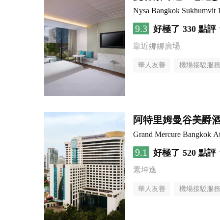
Nysa Bangkok Sukhumvit 1
9.3
好極了
330 點評
靠近娜娜廣場
華人友善
機場接駁服
阿特里姆曼谷美爵
Grand Mercure Bangkok A
9.1
好極了
520 點評
素坤逸
華人友善
機場接駁服