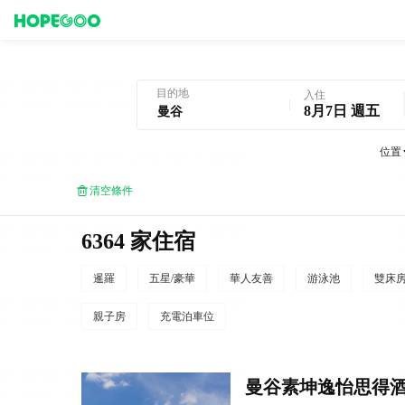
曼谷酒店預訂
目的地
入住
8月7日 週五
位置
清空條件
6364 家住宿
暹羅
五星/豪華
華人友善
游泳池
雙床
親子房
充電泊車位
曼谷素坤逸怡思得