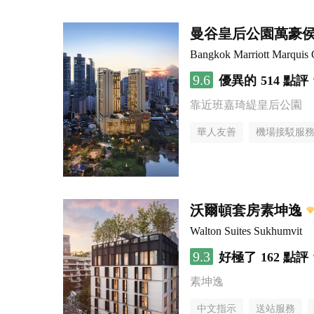
曼谷皇后公園萬豪
Bangkok Marriott Marquis 
9.6
優異的
514 點評
靠近班嘉琦緹皇后公園
華人友善
機場接駁服
沃爾頓套房素坤逸
Walton Suites Sukhumvit
9.3
好極了
162 點評
素坤逸
中文指示
送站服務