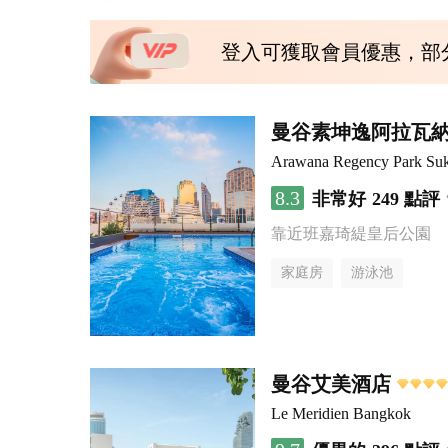
登入可獲取會員優惠，部
曼谷素坤逸阿拉瓦
Arawana Regency Park Su
8.3
非常好
249 點評
靠近班嘉琦緹皇后公園
家庭房
游泳池
曼谷艾美酒店
Le Meridien Bangkok