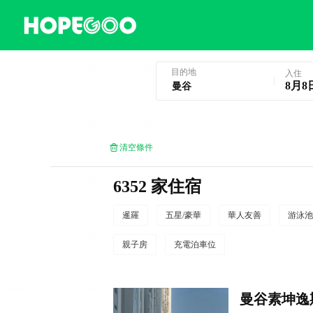
曼谷酒店預訂
目的地
入住
8月8
清空條件
6352 家住宿
暹羅
五星/豪華
華人友善
游泳池
親子房
充電泊車位
曼谷素坤逸