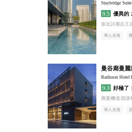
Staybridge S
9.5
優異的
靠近詩麗吉王
華人友善
曼谷廊曼麗
Radisson Hotel
9.3
好極了
廊曼機場/因派
華人友善