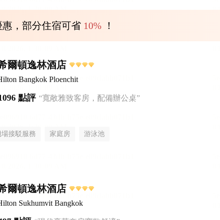
優惠，部分住宿可省
10%
！
希爾頓逸林酒店
ilton Bangkok Ploenchit
1096 點評
“寬敞雅致客房，配備辦公桌”
機場接駁服務
家庭房
游泳池
希爾頓逸林酒店
Hilton Sukhumvit Bangkok