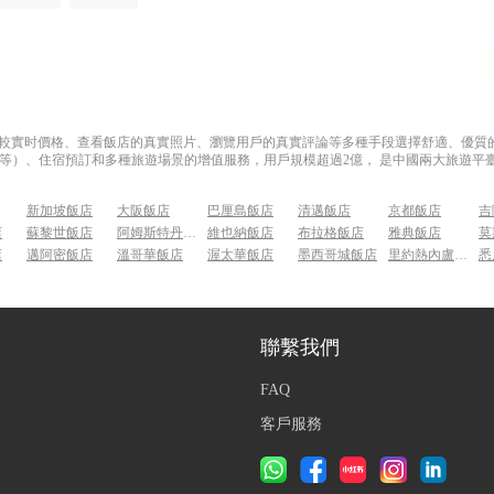
過比較實时價格、查看飯店的真實照片、瀏覽用戶的真實評論等多種手段選擇舒適、優質的飯
等）、住宿預訂和多種旅遊場景的增值服務，用戶規模超過2億， 是中國兩大旅遊平臺
新加坡飯店
大阪飯店
巴厘島飯店
清邁飯店
京都飯店
吉
店
蘇黎世飯店
阿姆斯特丹飯店
維也納飯店
布拉格飯店
雅典飯店
莫
店
邁阿密飯店
溫哥華飯店
渥太華飯店
墨西哥城飯店
里約熱內盧飯店
悉
聯繫我們
FAQ
客戶服務