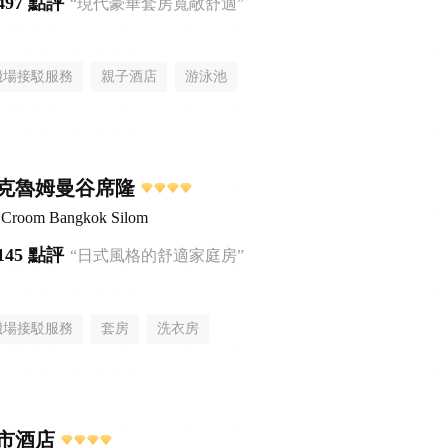
497 點評
“現代豪華套房寬敞舒適”
機場接駁服務
親子酒店
游泳池
克魯姆曼谷席隆
el Croom Bangkok Silom
145 點評
“日式風格的舒適家庭房”
機場接駁服務
套房
洗衣房
市酒店