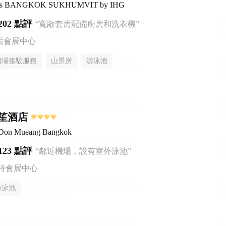
uites BANGKOK SUKHUMVIT by IHG
202 點評
“寬敞套房配備廚房和洗衣機”
后會展中心
機場接駁服務
山景房
游泳池
笙酒店
 Don Mueang Bangkok
123 點評
“鄰近機場，設有室外泳池”
特會展中心
游泳池