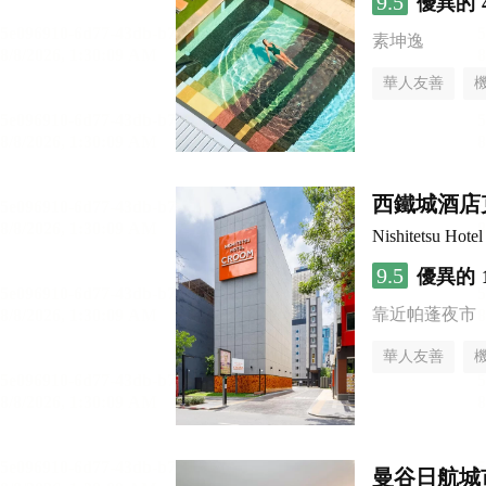
9.5
優異的
素坤逸
華人友善
西鐵城酒店
Nishitetsu Hot
9.5
優異的
靠近帕蓬夜市
華人友善
曼谷日航城