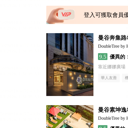
登入可獲取會員
曼谷奔集路
DoubleTree by H
9.5
優異的
靠近娜娜廣場
華人友善
曼谷素坤逸
DoubleTree by 