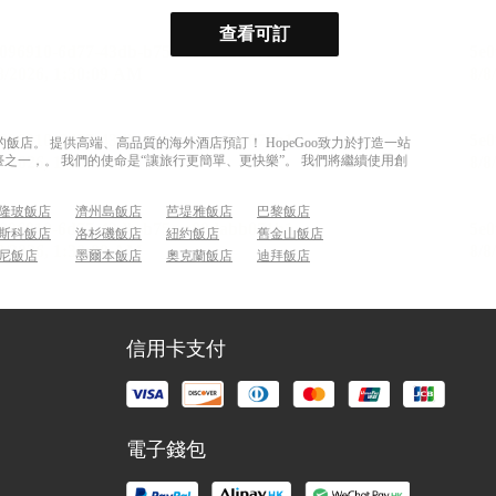
查看可訂
店。 提供高端、高品質的海外酒店預訂！ HopeGoo致力於打造一站
之一，。 我們的使命是“讓旅行更簡單、更快樂”。 我們將繼續使用創
隆玻飯店
濟州島飯店
芭堤雅飯店
巴黎飯店
斯科飯店
洛杉磯飯店
紐約飯店
舊金山飯店
尼飯店
墨爾本飯店
奧克蘭飯店
迪拜飯店
信用卡支付
電子錢包