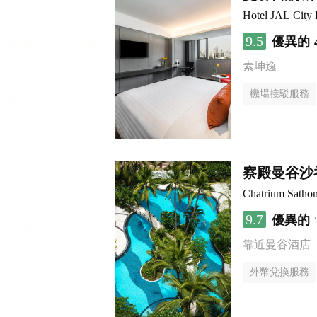
Hotel JAL City
9.5
優異的
素坤逸
機場接駁服務
察殿曼谷沙
Chatrium Satho
9.7
優異的
靠近曼谷酒店
外幣兌換服務