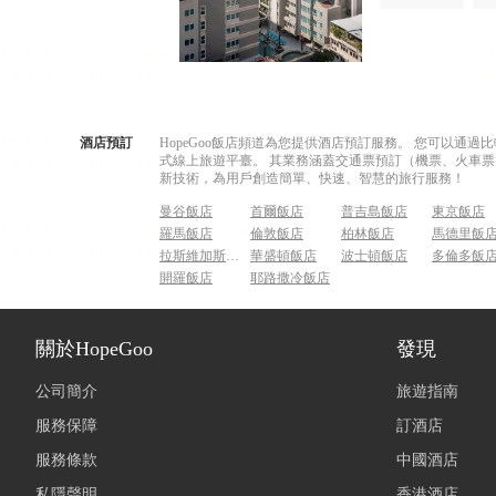
酒店預訂
HopeGoo飯店頻道為您提供酒店預訂服務。 您可以通
式線上旅遊平臺。 其業務涵蓋交通票預訂（機票、火車票
新技術，為用戶創造簡單、快速、智慧的旅行服務！
曼谷飯店
首爾飯店
普吉島飯店
東京飯店
羅馬飯店
倫敦飯店
柏林飯店
馬德里飯
拉斯維加斯飯店
華盛頓飯店
波士頓飯店
多倫多飯
開羅飯店
耶路撒冷飯店
關於HopeGoo
發現
公司簡介
旅遊指南
服務保障
訂酒店
服務條款
中國酒店
私隱聲明
香港酒店