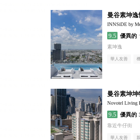
曼谷素坤逸
INNSiDE by Me
9.5
優異的
素坤逸
華人友善
曼谷素坤坤
Novotel Living
9.5
優異的
靠近牛仔街
華人友善