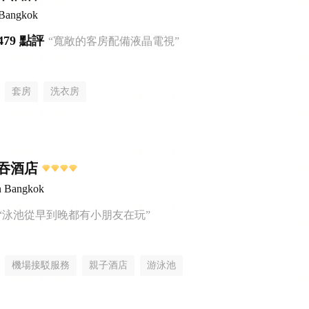
 Bangkok
479 點評
“寬敞的客房配備液晶電視”
套房
洗衣房
吞酒店
n Bangkok
“泳池從早到晚都有小朋友在玩”
機場接駁服務
親子酒店
游泳池