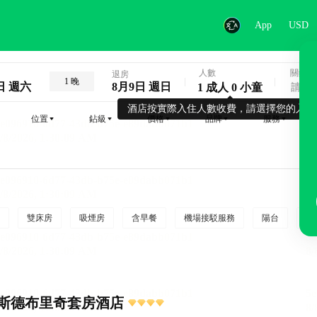
App
USD
人數
關鍵字
退房
1 晚
日 週六
8月9日 週日
1 成人 0 小童
酒店按實際入住人數收費，請選擇您的入住
位置
鉆級
價格
品牌
服務
雙床房
吸煙房
含早餐
機場接駁服務
陽台
行
斯德布里奇套房酒店