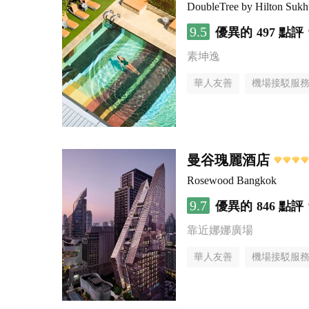
DoubleTree by Hilton Suk
9.5
優異的
497 點評
素坤逸
華人友善
機場接駁服
曼谷瑰麗酒店
Rosewood Bangkok
9.7
優異的
846 點評
靠近娜娜廣場
華人友善
機場接駁服