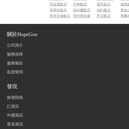
芭堤雅飯店
巴黎飯店
羅馬飯店
倫敦
莫斯科飯店
洛杉磯飯店
紐約飯店
舊金
墨西哥城飯店
里約熱內盧飯店
悉尼飯店
墨爾
關於HopeGoo
公司簡介
服務保障
服務條款
私隱聲明
發現
旅遊指南
訂酒店
中國酒店
香港酒店