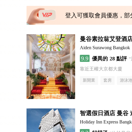
登入可獲取會員優惠，部
曼谷素拉翁艾登酒
Aiden Surawong Bangkok
9.9
優異的
28 點評
靠近王權大京都大廈
新開業
套房
游泳
智選假日酒店 曼谷 暹
Holiday Inn Express Bang