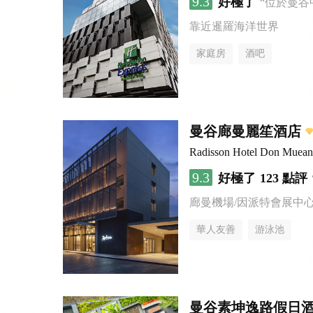
9.3
好極了
“位於曼谷
靠近暹羅海洋世界
家庭房
酒吧
曼谷廊曼麗笙酒店
Radisson Hotel Don Muea
9.3
好極了
123 點評
廊曼機場/因派特會展中
華人友善
游泳池
曼谷素坤逸路假日