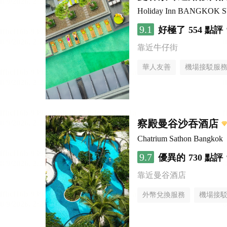
Holiday Inn BANGKOK 
9.1
好極了
554 點評
靠近牛仔街
華人友善
機場接駁服
察殿曼谷沙吞酒店
Chatrium Sathon Bangkok
9.7
優異的
730 點評
靠近曼谷酒店
外幣兌換服務
機場接