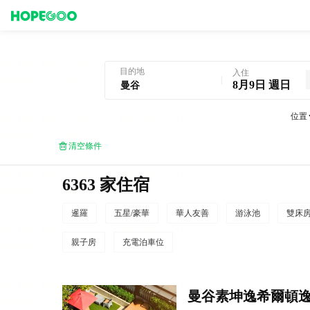
曼谷酒店預訂
目的地
入住
8月9日 週日
位置
清空條件
6363 家住宿
暹羅
五星/豪華
華人友善
游泳池
雙床
親子房
充電泊車位
曼谷素坤逸希爾頓