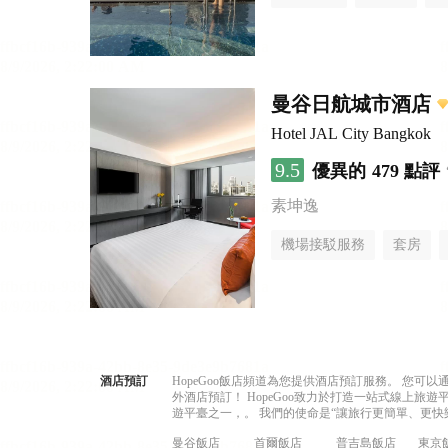
曼谷日航城市酒店
Hotel JAL City Bangkok
9.5
優異的
479 點評
素坤逸
機場接駁服務
套房
酒店預訂
HopeGoo飯店頻道為您提供酒店預訂服務。 您
外酒店預訂！ HopeGoo致力於打造一站式線上
遊平臺之一，。 我們的使命是“讓旅行更簡單、更快
曼谷飯店
首爾飯店
普吉島飯店
東京