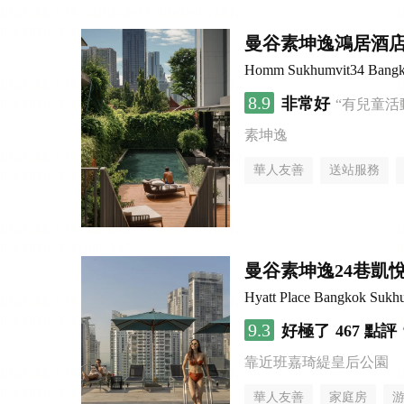
曼谷素坤逸鴻居酒
Homm Sukhumvit34 Bang
8.9
非常好
“有兒童活
素坤逸
華人友善
送站服務
曼谷素坤逸24巷凱
Hyatt Place Bangkok Sukh
9.3
好極了
467 點評
靠近班嘉琦緹皇后公園
華人友善
家庭房