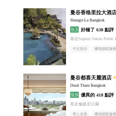
曼谷香格里拉大酒
Shangri-La Bangkok
9.3
好極了
638 點評
靠近Saphan Taksin Public 
中文指示
機場接駁服
曼谷都喜天麗酒店
Dusit Thani Bangkok
9.9
優異的
418 點評
靠近倫披尼公園
華人友善
機場接駁服