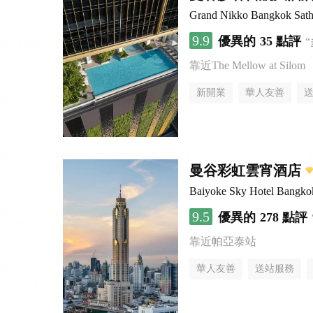
Grand Nikko Bangkok Sath
9.9
優異的
35 點評
靠近The Mellow at Silom
新開業
華人友善
曼谷彩虹雲宵酒店
Baiyoke Sky Hotel Bangko
9.5
優異的
278 點評
靠近帕亞泰站
華人友善
送站服務