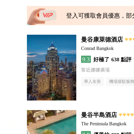
登入可獲取會員優惠，部
曼谷康萊德酒店
Conrad Bangkok
9.3
好極了
638 點評
靠近娜娜廣場
華人友善
機場接駁服
曼谷半島酒店
The Peninsula Bangkok