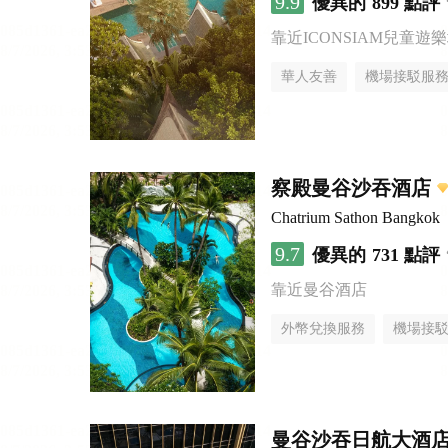
9.9
優異的
899 點評
靠近ICONSIAM兒童遊
華人友善
機場接駁服
察殿曼谷沙吞酒店
Chatrium Sathon Bangkok
9.7
優異的
731 點評
靠近曼谷酒店
外幣兌換服務
機場接
曼谷沙吞日航大酒