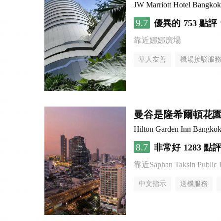
JW Marriott Hotel Bangkok
9.7
優異的
753 點評
靠近娜娜廣場
華人友善
機場接駁服
曼谷是隆希爾頓花
Hilton Garden Inn Bangkok
8.7
非常好
1283 點
靠近Saphan Taksin Public 
中文指示
送機服務