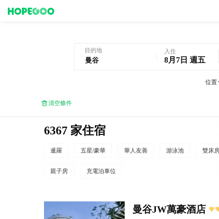
曼谷酒店預訂
目的地
入住
8月7日 週五
位置
清空條件
6367 家住宿
暹羅
五星/豪華
華人友善
游泳池
雙床
親子房
充電泊車位
曼谷JW萬豪酒店