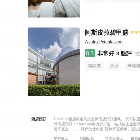
阿斯皮拉碧甲盛
Aspira Petchkasem
8.3
非常好
8 點評
“
新開業
套房
無煙
酒店預訂
HopeGoo飯店頻道為您提供酒店預訂服務。 您
外酒店預訂！ HopeGoo致力於打造一站式線上
遊平臺之一，。 我們的使命是“讓旅行更簡單、更快
曼谷飯店
首爾飯店
普吉島飯店
東京