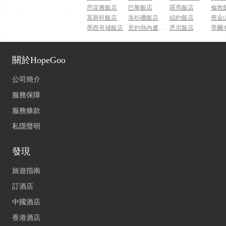
芭堤雅飯店
巴黎飯店
羅馬飯店
倫敦
莫斯科飯店
洛杉磯飯店
紐約飯店
舊金
墨西哥城飯店
里約熱內盧飯店
悉尼飯店
墨爾
關於HopeGoo
公司簡介
服務保障
服務條款
私隱聲明
發現
旅遊指南
訂酒店
中國酒店
香港酒店