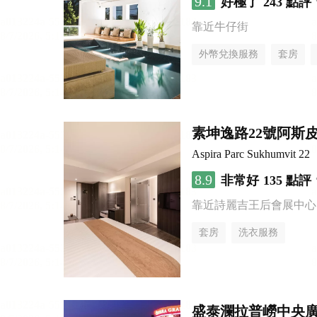
9.1
好極了
243 點評
靠近牛仔街
外幣兌換服務
套房
素坤逸路22號阿斯
Aspira Parc Sukhumvit 22
8.9
非常好
135 點評
靠近詩麗吉王后會展中心
套房
洗衣服務
盛泰瀾拉普嶗中央