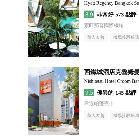
Hyatt Regency Bangkok Su
8.9
非常好
573 點評
素旺那普國際機場
華人友善
機場接駁服
西鐵城酒店克魯姆
Nishitetsu Hotel Croom Ba
9.5
優異的
145 點評
靠近帕蓬夜市
華人友善
機場接駁服