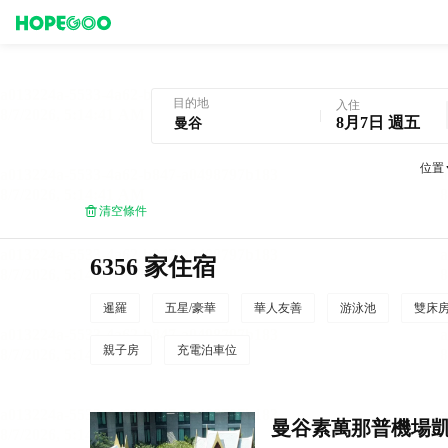
曼谷酒店預訂
目的地
入住
8月7日 週五
位置
清空條件
6356 家住宿
暹羅
五星/豪華
華人友善
游泳池
雙床
親子房
充電泊車位
曼谷素萬那普機場