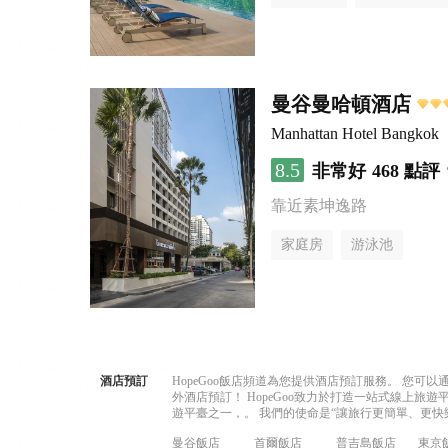
曼谷曼哈頓酒店
Manhattan Hotel Bangkok
8.5
非常好
468 點評
靠近素坤逸路
家庭房
游泳池
酒店預訂
HopeGoo飯店頻道為您提供酒店預訂服務。 您
外酒店預訂！ HopeGoo致力於打造一站式線上
遊平臺之一，。 我們的使命是“讓旅行更簡單、更快
曼谷飯店
首爾飯店
普吉島飯店
東京