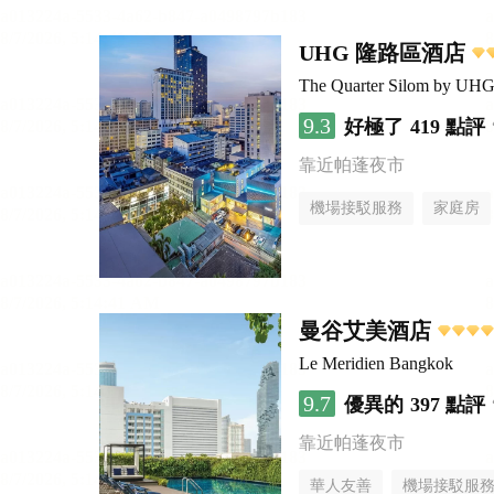
UHG 隆路區酒店
The Quarter Silom by UH
9.3
好極了
419 點評
靠近帕蓬夜市
機場接駁服務
家庭房
曼谷艾美酒店
Le Meridien Bangkok
9.7
優異的
397 點評
靠近帕蓬夜市
華人友善
機場接駁服