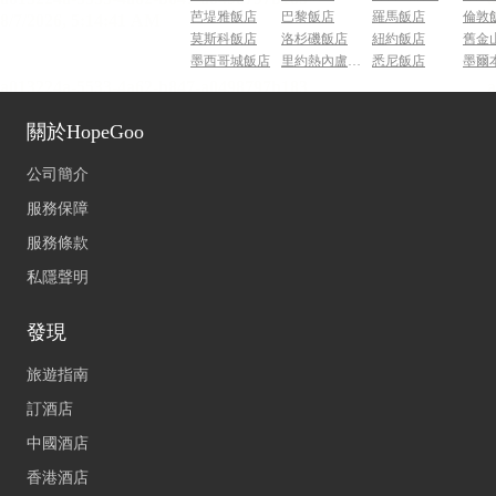
芭堤雅飯店
巴黎飯店
羅馬飯店
倫敦
莫斯科飯店
洛杉磯飯店
紐約飯店
舊金
墨西哥城飯店
里約熱內盧飯店
悉尼飯店
墨爾
關於HopeGoo
公司簡介
服務保障
服務條款
私隱聲明
發現
旅遊指南
訂酒店
中國酒店
香港酒店