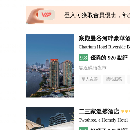
登入可獲取會員優惠，部
察殿曼谷河畔豪華
Chatrium Hotel Riverside 
9.8
優異的
920 點評
靠近碼頭夜市
華人友善
接站服務
二三家溫馨酒店
Twothree, a Homely Hotel