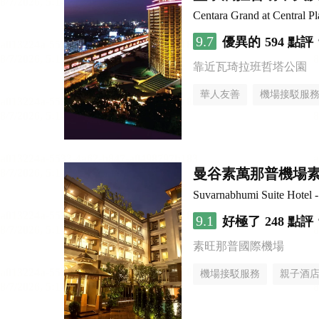
Centara Grand at Central 
9.7
優異的
594 點評
靠近瓦琦拉班哲塔公園
華人友善
機場接駁服
曼谷素萬那普機場
Suvarnabhumi Suite Hotel 
9.1
好極了
248 點評
素旺那普國際機場
機場接駁服務
親子酒