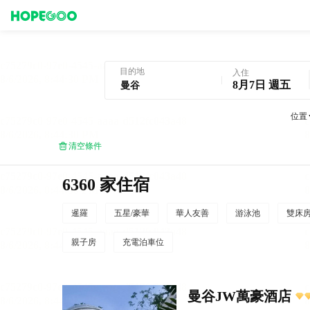
曼谷酒店預訂
目的地
入住
8月7日 週五
位置
清空條件
6360 家住宿
暹羅
五星/豪華
華人友善
游泳池
雙床
親子房
充電泊車位
曼谷JW萬豪酒店