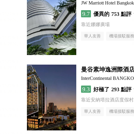
JW Marriott Hotel Bangkok
9.7
優異的
753 點評
靠近娜娜廣場
華人友善
機場接駁服
曼谷素坤逸洲際酒店
InterContinental BANG
9.3
好極了
293 點評
靠近安納塔拉酒店度假村
華人友善
機場接駁服