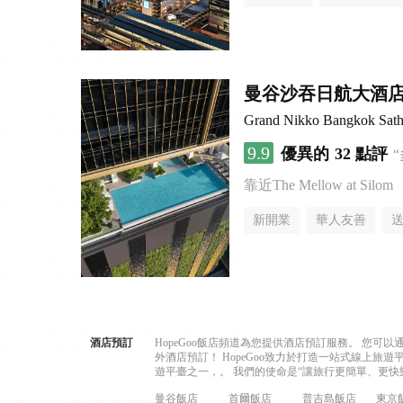
曼谷沙吞日航大酒
Grand Nikko Bangkok Sath
9.9
優異的
32 點評
靠近The Mellow at Silom
新開業
華人友善
酒店預訂
HopeGoo飯店頻道為您提供酒店預訂服務。 您
外酒店預訂！ HopeGoo致力於打造一站式線上
遊平臺之一，。 我們的使命是“讓旅行更簡單、更快
曼谷飯店
首爾飯店
普吉島飯店
東京