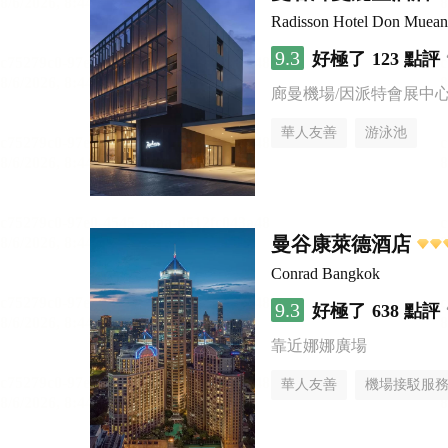
Radisson Hotel Don Muea
9.3
好極了
123 點評
廊曼機場/因派特會展中
華人友善
游泳池
曼谷康萊德酒店
Conrad Bangkok
9.3
好極了
638 點評
靠近娜娜廣場
華人友善
機場接駁服