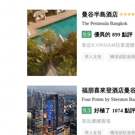
曼谷半島酒店
The Peninsula Bangkok
9.9
優異的
899 點評
靠近ICONSIAM兒童遊
華人友善
機場接駁服
福朋喜來登酒店曼
Four Points by Sheraton B
9.3
好極了
1074 點
靠近娜娜廣場
華人友善
機場接駁服