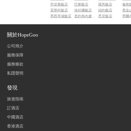
芭堤雅飯店
巴黎飯店
羅馬飯店
倫敦
莫斯科飯店
洛杉磯飯店
紐約飯店
舊金
墨西哥城飯店
里約熱內盧飯店
悉尼飯店
墨爾
關於HopeGoo
公司簡介
服務保障
服務條款
私隱聲明
發現
旅遊指南
訂酒店
中國酒店
香港酒店