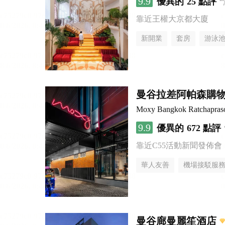
9.9
優異的
25 點評
靠近王權大京都大廈
新開業
套房
游泳
曼谷拉差阿帕森購物區
Moxy Bangkok Ratchapras
9.9
優異的
672 點評
靠近C55活動新聞發佈會
華人友善
機場接駁服
曼谷廊曼麗笙酒店