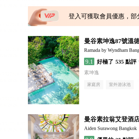
登入可獲取會員優惠，部
曼谷素坤逸87號溫
Ramada by Wyndham Bang
9.1
好極了
535 點評
素坤逸
家庭房
室外游泳池
曼谷素拉翁艾登酒
Aiden Surawong Bangkok