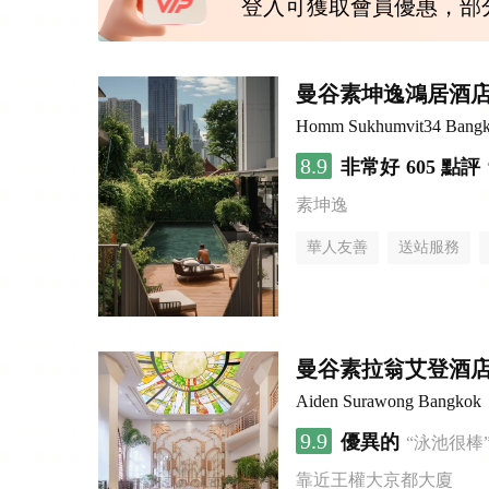
登入可獲取會員優惠，部
曼谷素坤逸鴻居酒
Homm Sukhumvit34 Bang
8.9
非常好
605 點評
素坤逸
華人友善
送站服務
曼谷素拉翁艾登酒
Aiden Surawong Bangkok
9.9
優異的
“泳池很棒
靠近王權大京都大廈