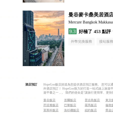
曼谷麥卡桑美居酒
Mercure Bangkok Makkasa
9.3
好極了
453 點評
外幣兌換服務
接站服
酒店預訂
HopeGoo飯店頻道為您提供酒店預訂服務。 您
外酒店預訂！ HopeGoo致力於打造一站式線上
遊平臺之一，。 我們的使命是“讓旅行更簡單、更快
曼谷飯店
首爾飯店
普吉島飯店
東京
芭堤雅飯店
巴黎飯店
羅馬飯店
倫敦
莫斯科飯店
洛杉磯飯店
紐約飯店
舊金