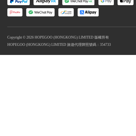
Copyright © 2026 HOPEGOO (HONGKONG) LIMITED 版權所有
HOPEGOO (HONGKONG) LIMITED 旅遊代理牌照號碼：354733