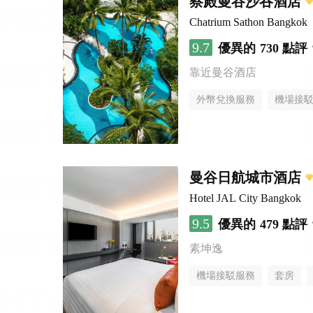
察殿曼谷沙吞酒店
Chatrium Sathon Bangkok
9.7
優異的
730 點評
靠近曼谷酒店
外幣兌換服務
機場接
曼谷日航城市酒店
Hotel JAL City Bangkok
9.5
優異的
479 點評
素坤逸
機場接駁服務
套房