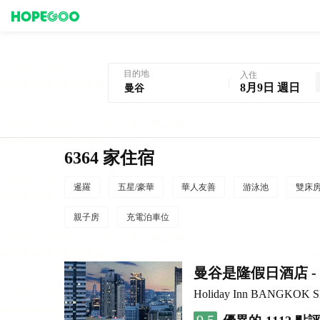
曼谷酒店預訂
目的地
入住
8月9日 週日
6364 家住宿
暹羅
五星/豪華
華人友善
游泳池
雙床
親子房
充電泊車位
曼谷是隆假日酒店 - 
Holiday Inn BANGKOK 