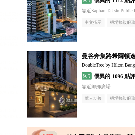
9.5
優異的
1112 點
靠近Saphan Taksin Public 
中文指示
機場接駁服
曼谷奔集路希爾頓
DoubleTree by Hilton Bang
9.5
優異的
1096 點
靠近娜娜廣場
華人友善
機場接駁服