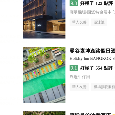
9.3
好極了
123 點評
廊曼機場/因派特會展中
華人友善
游泳池
曼谷素坤逸路假日
Holiday Inn BANGKOK 
9.1
好極了
554 點評
靠近牛仔街
華人友善
機場接駁服