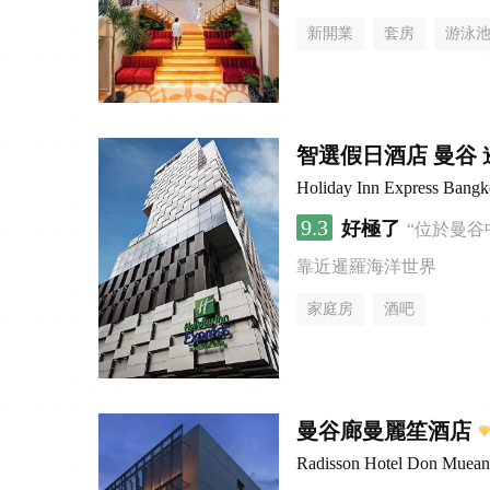
新開業
套房
游泳
智選假日酒店 曼谷 暹
Holiday Inn Express Bang
9.3
好極了
“位於曼谷
靠近暹羅海洋世界
家庭房
酒吧
曼谷廊曼麗笙酒店
Radisson Hotel Don Muea