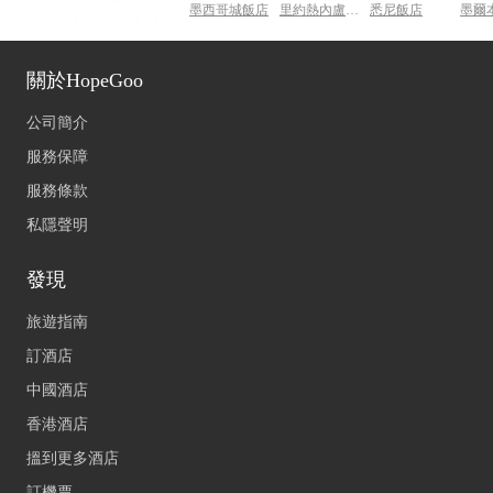
墨西哥城飯店
里約熱內盧飯店
悉尼飯店
墨爾
關於HopeGoo
公司簡介
服務保障
服務條款
私隱聲明
發現
旅遊指南
訂酒店
中國酒店
香港酒店
搵到更多酒店
訂機票