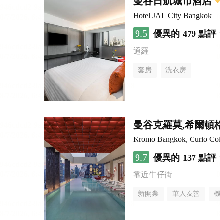
曼谷日航城市酒店
Hotel JAL City Bangkok
9.5
優異的
479 點評
通羅
套房
洗衣房
曼谷克羅莫,希爾頓
Kromo Bangkok, Curio Coll
9.7
優異的
137 點評
靠近牛仔街
新開業
華人友善