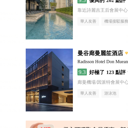
9.5
優異的
202 點評
靠近詩麗吉王后會展中心
華人友善
機場接駁服
曼谷廊曼麗笙酒店
Radisson Hotel Don Muea
9.3
好極了
123 點評
廊曼機場/因派特會展中
華人友善
游泳池