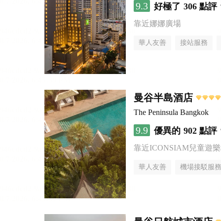
9.3
好極了
306 點評
靠近娜娜廣場
華人友善
接站服務
曼谷半島酒店
The Peninsula Bangkok
9.9
優異的
902 點評
靠近ICONSIAM兒童遊
華人友善
機場接駁服