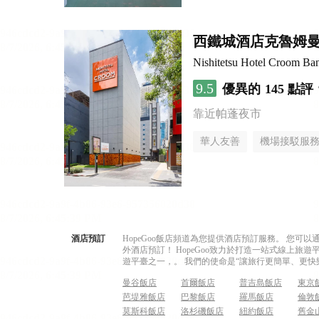
西鐵城酒店克魯姆
Nishitetsu Hotel Croom Ba
9.5
優異的
145 點評
靠近帕蓬夜市
華人友善
機場接駁服
酒店預訂
HopeGoo飯店頻道為您提供酒店預訂服務。 您
外酒店預訂！ HopeGoo致力於打造一站式線上
遊平臺之一，。 我們的使命是“讓旅行更簡單、更快
曼谷飯店
首爾飯店
普吉島飯店
東京
芭堤雅飯店
巴黎飯店
羅馬飯店
倫敦
莫斯科飯店
洛杉磯飯店
紐約飯店
舊金