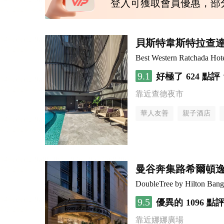
登入可獲取會員優惠，部
貝斯特韋斯特拉查
Best Western Ratchada Hot
9.1
好極了
624 點評
靠近查德夜市
華人友善
親子酒店
曼谷奔集路希爾頓
DoubleTree by Hilton Bang
9.5
優異的
1096 點
靠近娜娜廣場