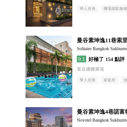
華人友善
機場接駁服
曼谷素坤逸11巷索里
Solitaire Bangkok Sukhumv
9.1
好極了
154 點評
靠近娜娜廣場
華人友善
家庭房
曼谷素坤逸4巷諾富
Novotel Bangkok Sukhumvi