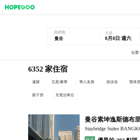
曼谷酒店預訂
目的地
入住
8月8日 週六
位置
6352 家住宿
暹羅
五星/豪華
華人友善
游泳池
雙床
親子房
充電泊車位
曼谷素坤逸斯德布
Staybridge Suites BAN