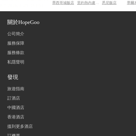
墨西哥城飯店
里約熱內盧飯店
悉尼飯店
墨爾
關於HopeGoo
公司簡介
服務保障
服務條款
私隱聲明
發現
旅遊指南
訂酒店
中國酒店
香港酒店
搵到更多酒店
訂機票