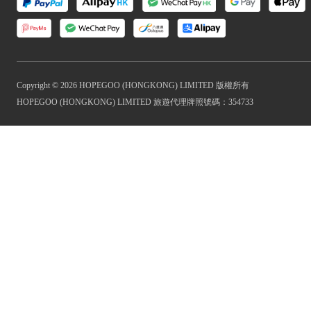
Copyright © 2026 HOPEGOO (HONGKONG) LIMITED 版權所有
HOPEGOO (HONGKONG) LIMITED 旅遊代理牌照號碼：354733