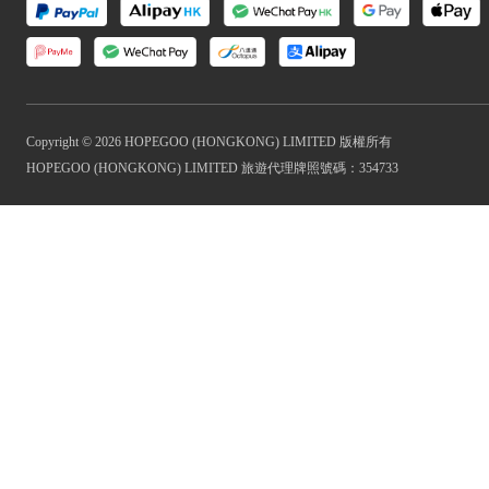
Copyright © 2026 HOPEGOO (HONGKONG) LIMITED 版權所有
HOPEGOO (HONGKONG) LIMITED 旅遊代理牌照號碼：354733