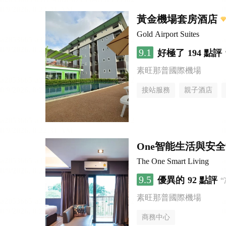
黃金機場套房酒店
Gold Airport Suites
9.1
好極了
194 點評
素旺那普國際機場
接站服務
親子酒店
One智能生活與安
The One Smart Living
9.5
優異的
92 點評
素旺那普國際機場
商務中心