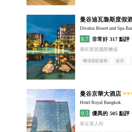
曼谷迪瓦魯斯度假
Divalux Resort and Spa Ba
8.7
非常好
317 點評
素旺那普國際機場
機場接駁服務
套房
曼谷京華大酒店
Hotel Royal Bangkok
9.5
優異的
505 點評
靠近唐人街