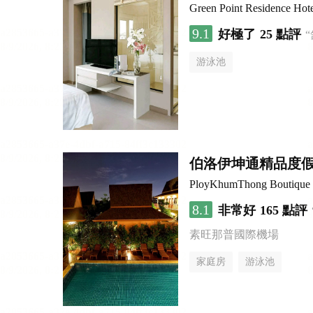
Green Point Residence Hot
9.1
好極了
25 點評
游泳池
伯洛伊坤通精品度
PloyKhumThong Boutique 
8.1
非常好
165 點評
素旺那普國際機場
家庭房
游泳池