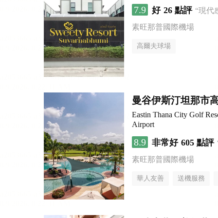
7.9
好
26 點評
“現代
素旺那普國際機場
高爾夫球場
曼谷伊斯汀坦那市
Eastin Thana City Golf Res
Airport
8.9
非常好
605 點評
素旺那普國際機場
華人友善
送機服務