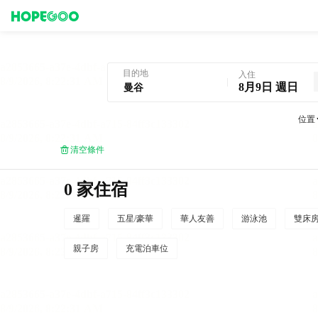
曼谷酒店預訂
目的地
入住
8月9日 週日
位置
清空條件
0 家住宿
暹羅
五星/豪華
華人友善
游泳池
雙床
親子房
充電泊車位