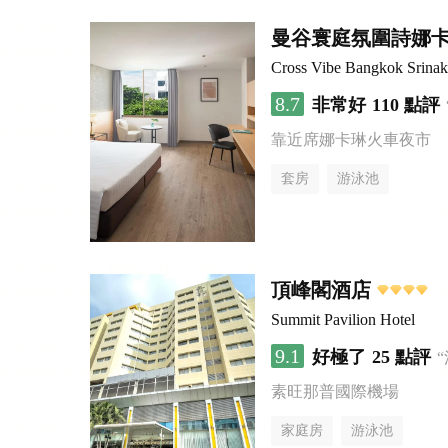
曼谷寰庭氛圍詩娜
Cross Vibe Bangkok Srinak
8.7
非常好
110 點評
靠近席娜卡琳火車夜市
套房
游泳池
頂峰閣酒店
Summit Pavilion Hotel
9.1
好極了
25 點評
素旺那普國際機場
家庭房
游泳池