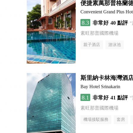
便捷素萬那普格蘭
Convenient Grand Plus Hot
8.3
非常好
40 點評
素旺那普國際機場
親子酒店
游泳池
斯里納卡林海灣酒
Bay Hotel Srinakarin
8.1
非常好
41 點評
素旺那普國際機場
機場接駁服務
套房