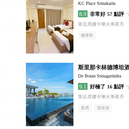
KC Place Srinakarin
8.9
非常好
57 點評
靠近席娜卡琳火車夜市
健身室
斯里那卡林德博坦
De Botan Srinagarindra
9.1
好極了
16 點評
靠近席娜卡琳火車夜市
套房
游泳池