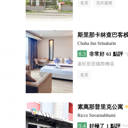
套房
洗衣服務
斯里那卡林查巴客
Chaba Inn Srinakarin
8.3
非常好
61 點評
素旺那普國際機場
套房
素萬那普里克公寓
Ricco Suvarnabhumi
9.4
好極了
1 點評
“