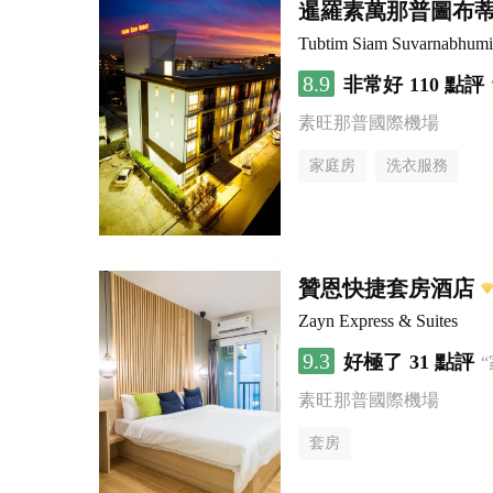
暹羅素萬那普圖布
Tubtim Siam Suvarnabhumi
8.9
非常好
110 點評
素旺那普國際機場
家庭房
洗衣服務
贊恩快捷套房酒店
Zayn Express & Suites
9.3
好極了
31 點評
素旺那普國際機場
套房