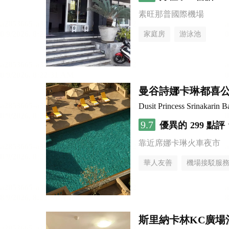
素旺那普國際機場
家庭房
游泳池
曼谷詩娜卡琳都喜
Dusit Princess Srinakarin 
9.7
優異的
299 點評
靠近席娜卡琳火車夜市
華人友善
機場接駁服
斯里納卡林KC廣場