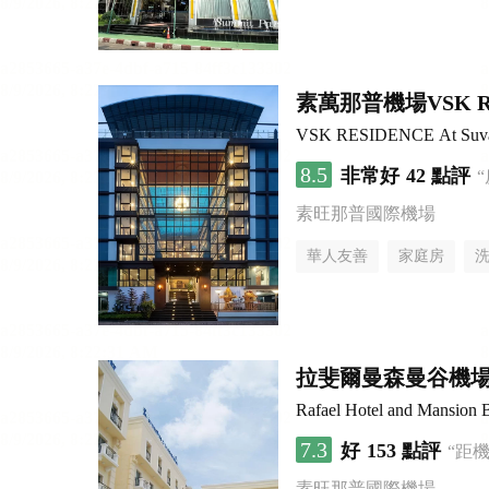
素萬那普機場VSK RE
VSK RESIDENCE At Suvar
8.5
非常好
42 點評
素旺那普國際機場
華人友善
家庭房
拉斐爾曼森曼谷機
Rafael Hotel and Mansion
7.3
好
153 點評
“距
素旺那普國際機場