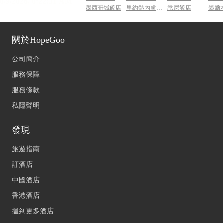
墨西哥城飯店
里約熱內盧飯店
悉尼飯店
墨爾
關於HopeGoo
公司簡介
服務保障
服務條款
私隱聲明
發現
旅遊指南
訂酒店
中國酒店
香港酒店
搵到更多酒店