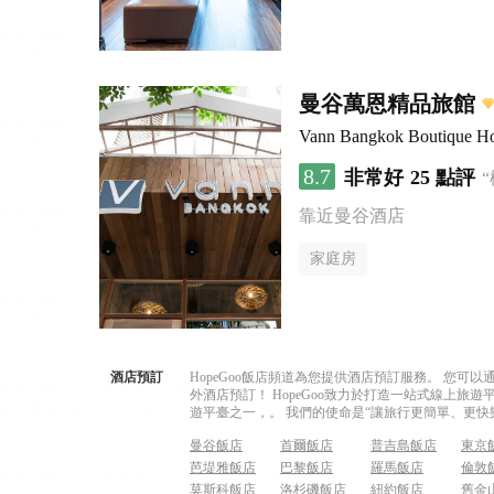
曼谷萬恩精品旅館
Vann Bangkok Boutique H
8.7
非常好
25 點評
靠近曼谷酒店
家庭房
酒店預訂
HopeGoo飯店頻道為您提供酒店預訂服務。 您
外酒店預訂！ HopeGoo致力於打造一站式線上
遊平臺之一，。 我們的使命是“讓旅行更簡單、更快
曼谷飯店
首爾飯店
普吉島飯店
東京
芭堤雅飯店
巴黎飯店
羅馬飯店
倫敦
莫斯科飯店
洛杉磯飯店
紐約飯店
舊金