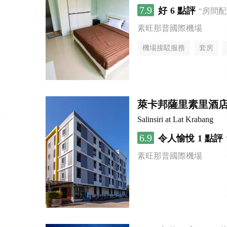
7.9
好
6 點評
“房間
素旺那普國際機場
機場接駁服務
套房
萊卡邦薩里素里酒
Salinsiri at Lat Krabang
6.9
令人愉悅
1 點評
素旺那普國際機場