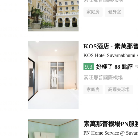
家庭房
健身室
KOS酒店 - 素萬那
KOS Hotel Suvarnabhumi A
9.3
好極了
88 點評
素旺那普國際機場
家庭房
高爾夫球場
素萬那普機場PN服
PN Home Service @ Suvarn