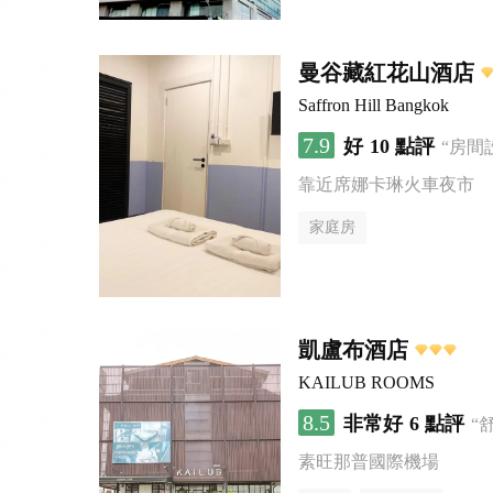
曼谷藏紅花山酒店
Saffron Hill Bangkok
7.9
好
10 點評
“房間
靠近席娜卡琳火車夜市
家庭房
凱盧布酒店
KAILUB ROOMS
8.5
非常好
6 點評
“
素旺那普國際機場