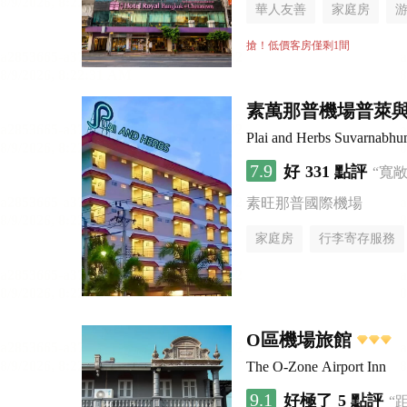
華人友善
家庭房
搶！低價客房僅剩1間
素萬那普機場普萊
Plai and Herbs Suvarnabhu
7.9
好
331 點評
“寬
素旺那普國際機場
家庭房
行李寄存服務
O區機場旅館
The O-Zone Airport Inn
9.1
好極了
5 點評
“