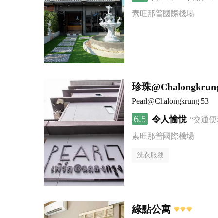
素旺那普國際機場
珍珠@Chalongkrun
Pearl@Chalongkrung 53
6.5
令人愉悅
“交通
素旺那普國際機場
洗衣服務
綠點公寓