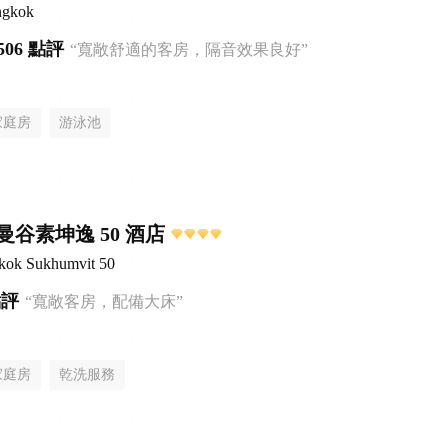
ngkok
506 點評
“寬敞舒適的客房，隔音效果良好”
家庭房
游泳池
谷素坤逸 50 酒店
gkok Sukhumvit 50
點評
“寬敞客房，配備大床”
家庭房
乾洗服務