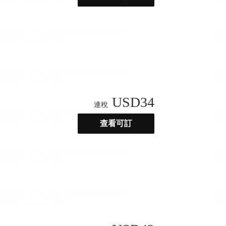
USD
34
連稅
查看可訂