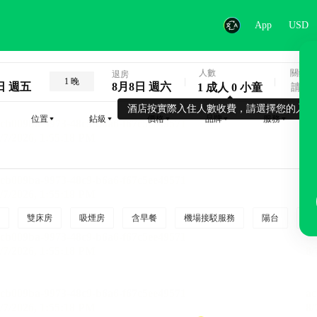
App
USD
人數
關鍵字
退房
1 晚
日 週五
8月8日 週六
1 成人 0 小童
酒店按實際入住人數收費，請選擇您的入住
位置
鉆級
價格
品牌
服務
雙床房
吸煙房
含早餐
機場接駁服務
陽台
行