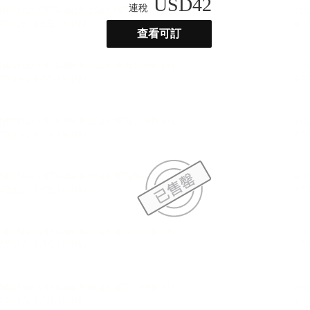
USD
42
連稅
查看可訂