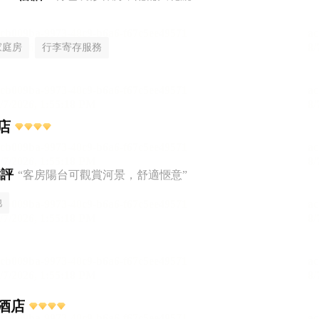
家庭房
行李寄存服務
店
點評
“客房陽台可觀賞河景，舒適愜意”
池
酒店