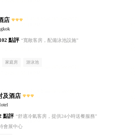
里酒店
ngkok
102 點評
“寬敞客房，配備泳池設施”
家庭房
游泳池
村及酒店
otel
2 點評
“舒適冷氣客房，提供24小時送餐服務”
特會展中心