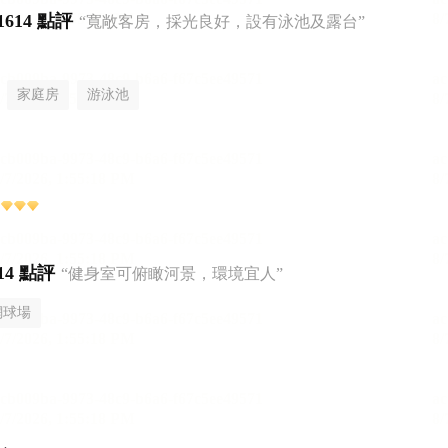
1614 點評
“寬敞客房，採光良好，設有泳池及露台”
家庭房
游泳池
14 點評
“健身室可俯瞰河景，環境宜人”
網球場