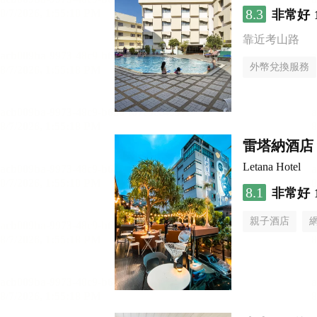
8.3
非常好
靠近考山路
外幣兌換服務
雷塔納酒店
Letana Hotel
8.1
非常好
親子酒店