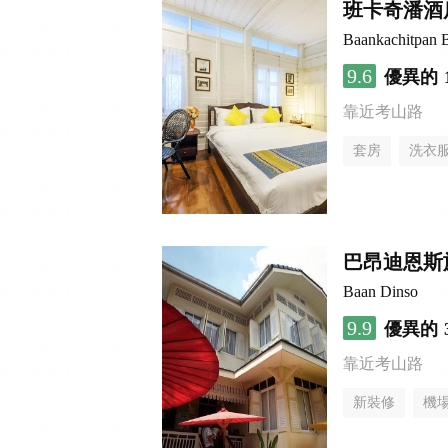
班卡奇潘酒
Baankachitpan 
9.6
優異的
靠近考山路
套房
洗衣
巴昂迪恩斯
Baan Dinso
9.9
優異的
靠近考山路
新裝修
機