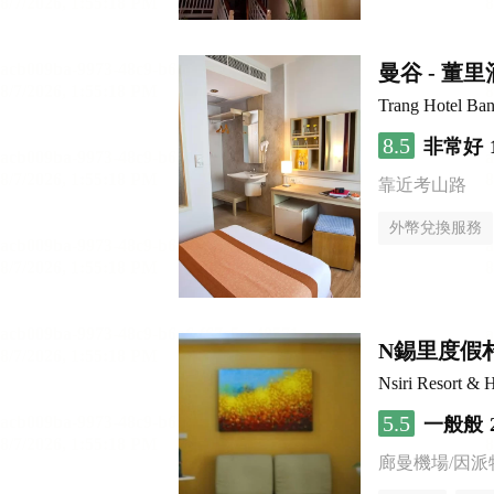
曼谷 - 董
Trang Hotel Ba
8.5
非常好
靠近考山路
外幣兌換服務
N錫里度假
Nsiri Resort & H
5.5
一般般
廊曼機場/因派