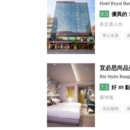
Hotel Royal Ba
9.5
優異的
靠近唐人街
華人友善
宜必思尚品曼
Ibis Styles Ban
7.5
好
89 
素坤逸
送站服務