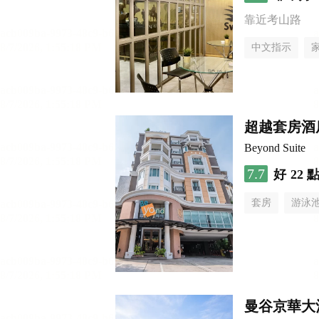
靠近考山路
中文指示
超越套房酒
Beyond Suite
7.7
好
22 
套房
游泳
曼谷京華大