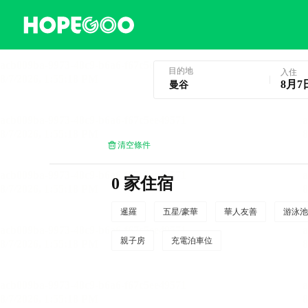
曼谷酒店預訂
目的地
入住
8月7
清空條件
0 家住宿
暹羅
五星/豪華
華人友善
游泳池
親子房
充電泊車位