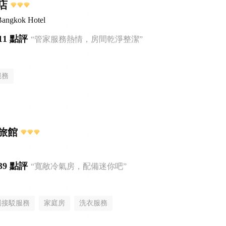
店
Bangkok Hotel
11 點評
“管家服務熱情，房間乾淨整潔”
服務
旅館
39 點評
“寬敞冷氣房，配備迷你吧”
場接駁服務
家庭房
洗衣服務