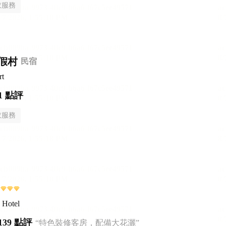
衣服務
假村
民宿
rt
1 點評
衣服務
 Hotel
139 點評
“特色裝修客房，配備大花灑”