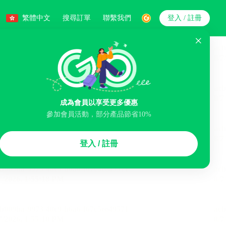
繁體中文
搜尋訂單
聯繫我們
登入 / 註冊
搜索
人數
成為會員以享受更多優惠
參加會員活動，部分產品節省10%
智能排序
登入 / 註冊
李寄存服務
免費取消
民宿
泊車場