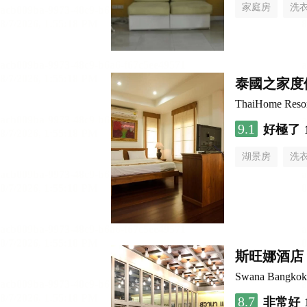
家庭房
洗
泰國之家度
ThaiHome Reso
9.1
好極了
湖景房
洗
斯旺娜酒店
Swana Bangkok
8.7
非常好