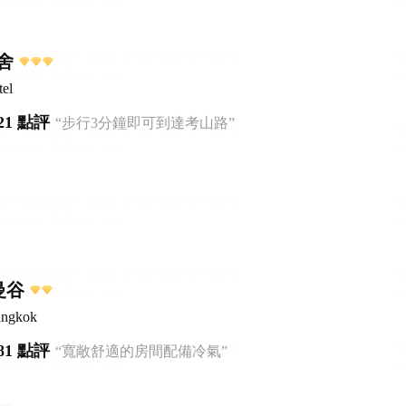
舍
el
21 點評
“步行3分鐘即可到達考山路”
曼谷
angkok
81 點評
“寬敞舒適的房間配備冷氣”