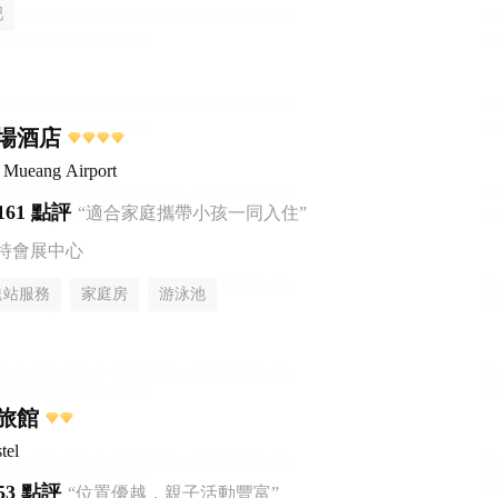
吧
場酒店
 Mueang Airport
161 點評
“適合家庭攜帶小孩一同入住”
特會展中心
送站服務
家庭房
游泳池
旅館
tel
53 點評
“位置優越，親子活動豐富”