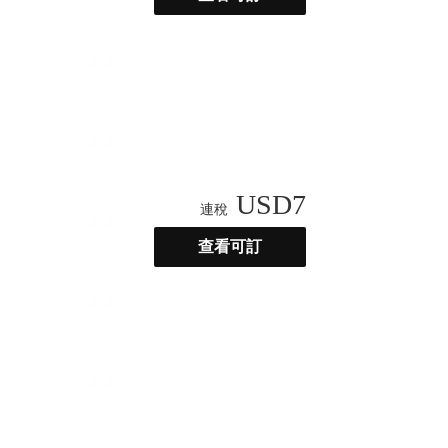
USD
7
連稅
查看可訂