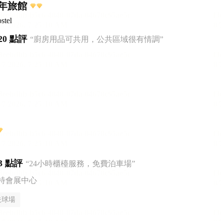
年旅館
stel
20 點評
“廚房用品可共用，公共區域很有情調”
3 點評
“24小時櫃檯服務，免費泊車場”
特會展中心
夫球場