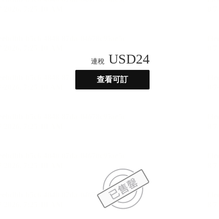
USD
24
連稅
查看可訂