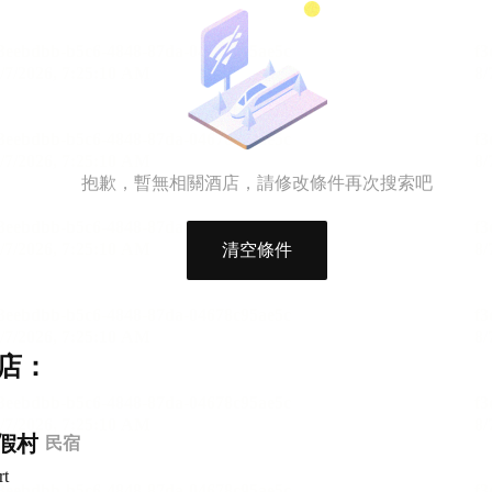
抱歉，暫無相關酒店，請修改條件再次搜索吧
清空條件
店：
假村
民宿
rt