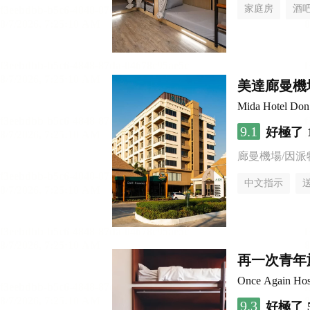
家庭房
酒
美達廊曼機
Mida Hotel Don
9.1
好極了
廊曼機場/因派
中文指示
再一次青年
Once Again Hos
9.3
好極了