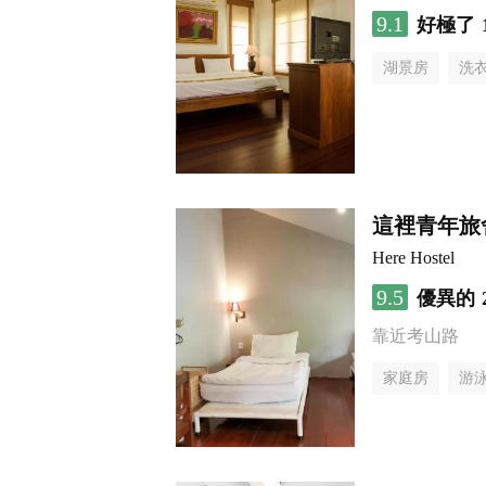
9.1
好極了
湖景房
洗
這裡青年旅
Here Hostel
9.5
優異的
靠近考山路
家庭房
游