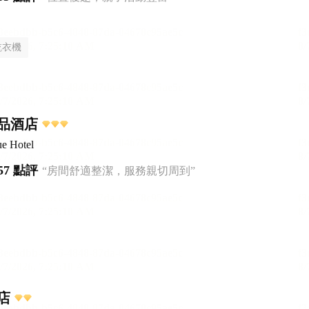
乾衣機
品酒店
ue Hotel
57 點評
“房間舒適整潔，服務親切周到”
店