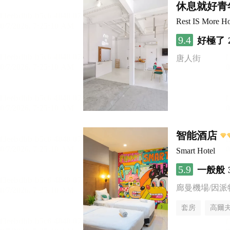
休息就好青
Rest IS More Ho
9.4
好極了
唐人街
智能酒店
Smart Hotel
5.9
一般般
廊曼機場/因派
套房
高爾