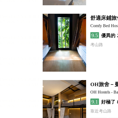
舒適床鋪旅
Comfy Bed Host
9.5
優異的
考山路
OH旅舍－
OH Hostels - B
9.1
好極了
靠近考山路