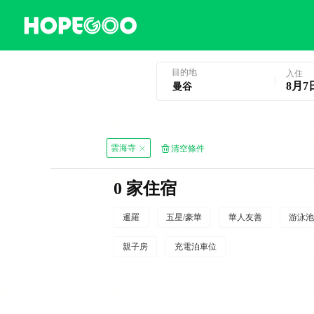
曼谷酒店預訂
目的地
入住
8月7
雲海寺
清空條件
0 家住宿
暹羅
五星/豪華
華人友善
游泳池
親子房
充電泊車位