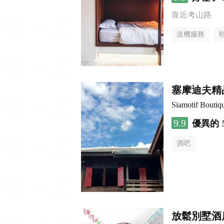
靠近考山路
送機服務
塞摩迪夫精
Siamotif Boutiq
9.9
優異的
酒吧
放鬆別墅酒