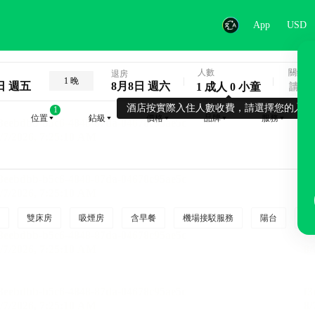
App
USD
人數
關鍵字
退房
1 晚
日 週五
8月8日 週六
1 成人 0 小童
酒店按實際入住人數收費，請選擇您的入住
1
位置
鉆級
價格
品牌
服務
雙床房
吸煙房
含早餐
機場接駁服務
陽台
行