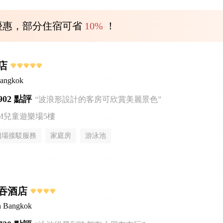
優惠，部分住宿可省
10%
！
店
Bangkok
902 點評
“波浪形設計的客房可欣賞美麗景色”
AM兒童遊樂場5樓
機場接駁服務
家庭房
游泳池
吞酒店
n Bangkok