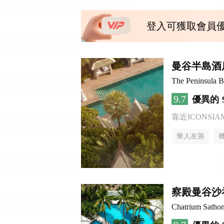
登入可獲取會員
曼谷半島酒
The Peninsula 
9.7
優異的
靠近ICONSI
華人友善
察殿曼谷沙
Chatrium Satho