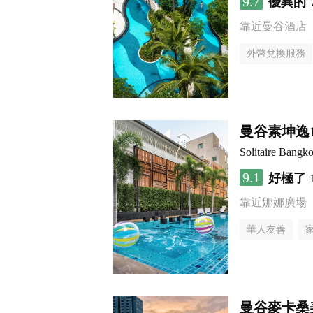
9.7
優異的
靠近曼谷酒店
外幣兌換服務
曼谷素坤逸
Solitaire Bangk
9.1
好極了
靠近娜娜廣場
華人友善
曼谷麥卡桑