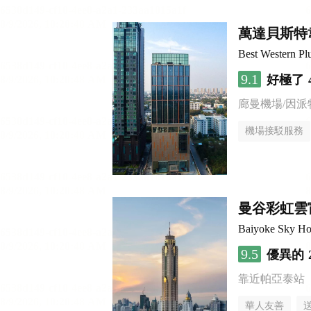
萬達貝斯特
Best Western Pl
9.1
好極了
廊曼機場/因派
機場接駁服務
曼谷彩虹雲
Baiyoke Sky Ho
9.5
優異的
靠近帕亞泰站
華人友善