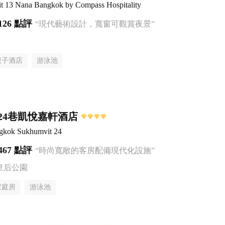
it 13 Nana Bangkok by Compass Hospitality
126 點評
“現代藝術設計，寬窗可觀賞夜景”
親子酒店
游泳池
24巷凱悅嘉軒酒店
ngkok Sukhumvit 24
467 點評
“時尚寬敞的客房配備現代化設施”
皇后公園
家庭房
游泳池