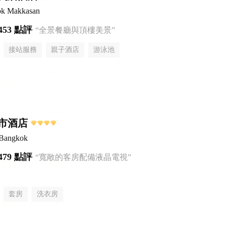
ok Makkasan
453 點評
“全景餐廳與頂樓美景”
接站服務
親子酒店
游泳池
市酒店
 Bangkok
479 點評
“寬敞的客房配備液晶電視”
套房
洗衣房