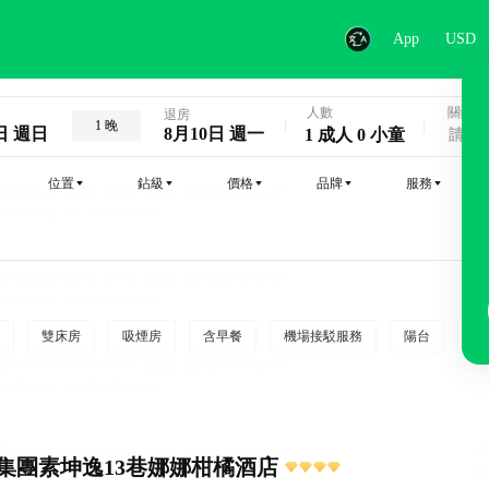
App
USD
人數
關鍵字
退房
1 晚
日 週日
8月10日 週一
1 成人 0 小童
位置
鉆級
價格
品牌
服務
雙床房
吸煙房
含早餐
機場接駁服務
陽台
行
集團素坤逸13巷娜娜柑橘酒店