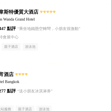
韋斯特優質大酒店
us Wanda Grand Hotel
447 點評
“乘坐地鐵懸空轉彎，小朋友很激動”
特會展中心
親子酒店
游泳池
宵酒店
tel Bangkok
277 點評
“送小朋友冰淇淋券”
送站服務
親子酒店
游泳池