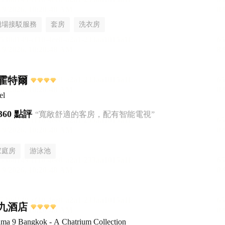
機場接駁服務
套房
洗衣房
霍特爾
el
360 點評
“寬敞舒適的客房，配有智能電視”
家庭房
游泳池
九酒店
ama 9 Bangkok - A Chatrium Collection