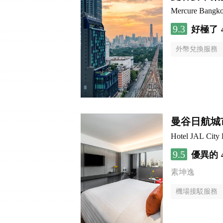
Mercure Bangk
9.3
好極了
外幣兌換服務
曼谷日航城
Hotel JAL City
9.5
優異的
素坤逸
機場接駁服務