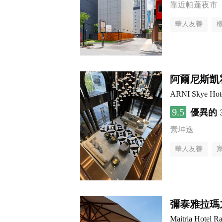
靠近帕蓬夜市
華人友善
阿爾尼斯凱
ARNI Skye Hot
9.5
優異的
素坤逸
華人友善
彌泰雅拉瑪
Maitria Hotel R