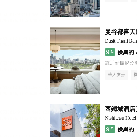
曼谷都喜天
Dusit Thani Ba
9.9
優異的
靠近倫披尼公
華人友善
西鐵城酒店
Nishitetsu Hot
9.5
優異的