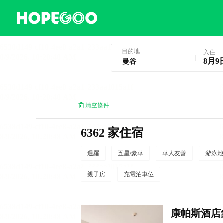
曼谷酒店預訂
目的地
入住
8月9
清空條件
6362 家住宿
暹羅
五星/豪華
華人友善
游泳池
親子房
充電泊車位
康帕斯酒店