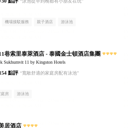
730 點評
“泳池從早到晚都有小朋友在玩”
機場接駁服務
親子酒店
游泳池
11巷索里泰萊酒店 - 泰國金士頓酒店集團
ok Sukhumvit 11 by Kingston Hotels
154 點評
“寬敞舒適的家庭房配有泳池”
家庭房
游泳池
美居酒店