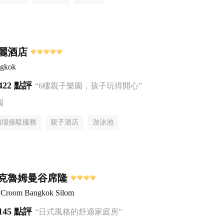
麗酒店
ngkok
422 點評
“6樓親子樂園，孩子玩得開心”
園
機場接駁服務
親子酒店
游泳池
克魯姆曼谷席隆
el Croom Bangkok Silom
145 點評
“日式風格的舒適家庭房”