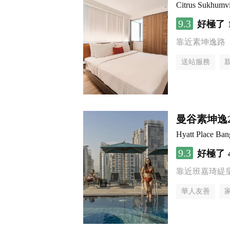
Citrus Sukhumv
9.3
好極了
靠近素坤逸路
送站服務
曼谷素坤逸
Hyatt Place Ba
9.3
好極了
靠近班嘉琦緹
華人友善