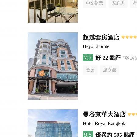
中文指示
家庭房
超越套房酒店
Beyond Suite
7.7
好
22 點評
“客房
套房
游泳池
曼谷京華大酒店
Hotel Royal Bangkok
9.5
優異的
505 點評