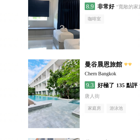
8.9
非常好
“寬敞的家
咖啡室
曼谷晨恩旅館
Chern Bangkok
9.3
好極了
135 點評
唐人街
家庭房
游泳池