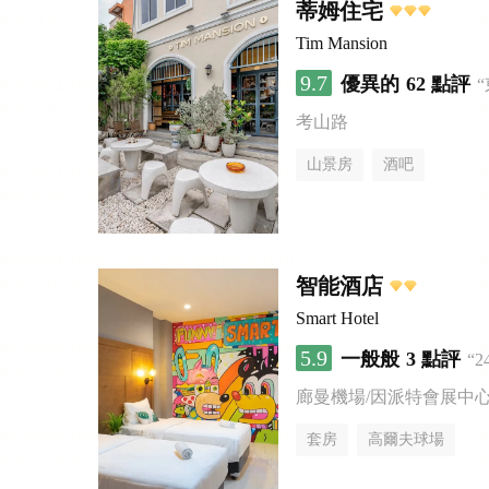
蒂姆住宅
Tim Mansion
9.7
優異的
62 點評
考山路
山景房
酒吧
智能酒店
Smart Hotel
5.9
一般般
3 點評
“
廊曼機場/因派特會展中
套房
高爾夫球場