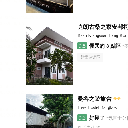
克朗古桑之家安邦
Baan Klangsuan Bang Kor
9.5
優異的
8 點評
“
兒童遊樂區
曼谷之遊旅舍
Here Hostel Bangkok
9.3
好極了
“氛圍十分
靠近考山路