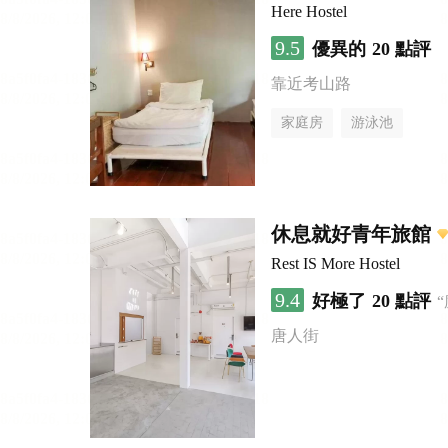
Here Hostel
9.5
優異的
20 點評
靠近考山路
家庭房
游泳池
休息就好青年旅館
Rest IS More Hostel
9.4
好極了
20 點評
唐人街