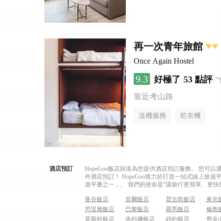
再一次青年旅館
Once Again Hostel
9.3
好極了
53 點評
靠近考山路
送機服務
乾衣機
酒店預訂
HopeGoo飯店頻道為您提供酒店預訂服務。 您
外酒店預訂！ HopeGoo致力於打造一站式線上
遊平臺之一，。 我們的使命是“讓旅行更簡單、更快
曼谷飯店
首爾飯店
普吉島飯店
東京
芭堤雅飯店
巴黎飯店
羅馬飯店
倫敦
莫斯科飯店
洛杉磯飯店
紐約飯店
舊金