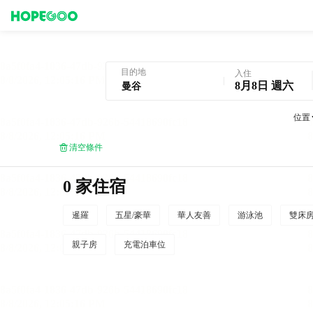
曼谷酒店預訂
目的地
入住
8月8日 週六
位置
清空條件
0 家住宿
暹羅
五星/豪華
華人友善
游泳池
雙床
親子房
充電泊車位