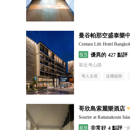
曼谷帕那空盛泰樂
Centara Life Hotel Bangko
9.5
優異的
427 點評
靠近考山路
華人友善
送機服務
哥欣島索麗樂酒店
Sourire at Rattanakosin Isla
8.9
非常好
4 點評
“