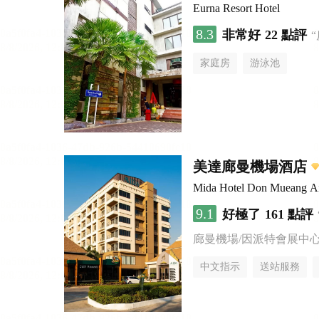
Eurna Resort Hotel
8.3
非常好
22 點評
家庭房
游泳池
美達廊曼機場酒店
Mida Hotel Don Mueang Ai
9.1
好極了
161 點評
廊曼機場/因派特會展中
中文指示
送站服務