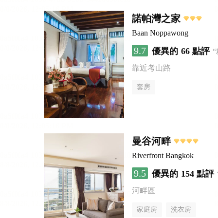
諾帕灣之家
Baan Noppawong
9.7
優異的
66 點評
靠近考山路
套房
曼谷河畔
Riverfront Bangkok
9.5
優異的
154 點評
河畔區
家庭房
洗衣房