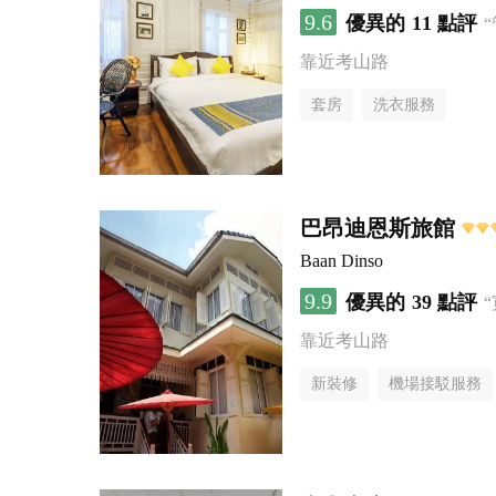
9.6
優異的
11 點評
靠近考山路
套房
洗衣服務
巴昂迪恩斯旅館
Baan Dinso
9.9
優異的
39 點評
靠近考山路
新裝修
機場接駁服務