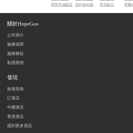
墨西哥城飯店
里約熱內盧飯店
悉尼飯店
墨爾
關於HopeGoo
公司簡介
服務保障
服務條款
私隱聲明
發現
旅遊指南
訂酒店
中國酒店
香港酒店
搵到更多酒店