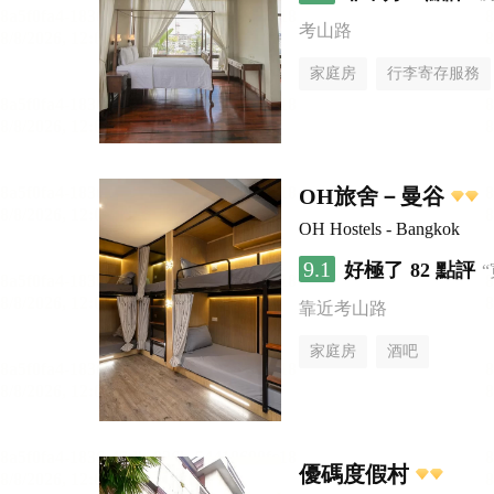
考山路
家庭房
行李寄存服務
OH旅舍－曼谷
OH Hostels - Bangkok
9.1
好極了
82 點評
靠近考山路
家庭房
酒吧
優碼度假村