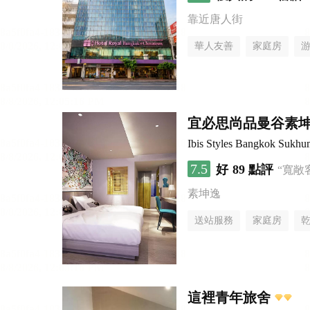
靠近唐人街
華人友善
家庭房
宜必思尚品曼谷素坤逸
Ibis Styles Bangkok Sukhu
7.5
好
89 點評
“寬敞
素坤逸
送站服務
家庭房
這裡青年旅舍