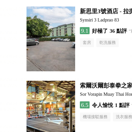
新思里3號酒店 - 拉
Synsiri 3 Ladprao 83
9.1
好極了
36 點評
套房
乾洗服務
索爾沃爾彭泰拳之
Sor Vorapin Muay Thai H
6.5
令人愉悅
1 點評
機場接駁服務
洗衣服