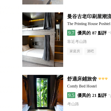
曼谷古老印刷屋潮
The Printing House Poshtel
9.7
優異的
87 點評
靠近考山路
家庭房
酒吧
舒適床鋪旅舍
Comfy Bed Hostel
9.5
優異的
21 點評
考山路