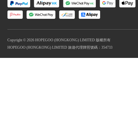
Copyright © 2026 HOPEGOO (HONGKONG) LIMITED 版權所有
HOPEGOO (HONGKONG) LIMITED 旅遊代理牌照號碼：354733