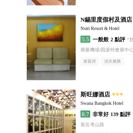
N錫里度假村及酒店
Nsiri Resort & Hotel
5.5
一般般
2 點評
“
廊曼機場/因派特會展中
家庭房
洗衣服務
斯旺娜酒店
Swana Bangkok Hotel
8.7
非常好
139 點評
靠近考山路