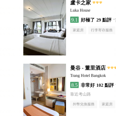
盧卡之家
Luka House
9.1
好極了
29 點評
家庭房
行李寄存服務
曼谷 - 董里酒店
Trang Hotel Bangkok
8.5
非常好
102 點評
靠近考山路
外幣兌換服務
家庭房