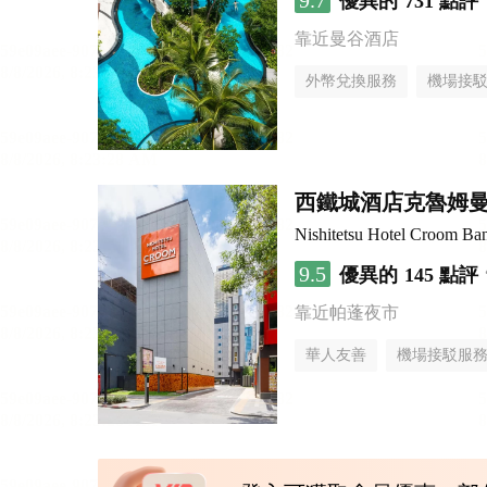
9.7
優異的
731 點評
靠近曼谷酒店
外幣兌換服務
機場接
西鐵城酒店克魯姆
Nishitetsu Hotel Croom Ba
9.5
優異的
145 點評
靠近帕蓬夜市
華人友善
機場接駁服