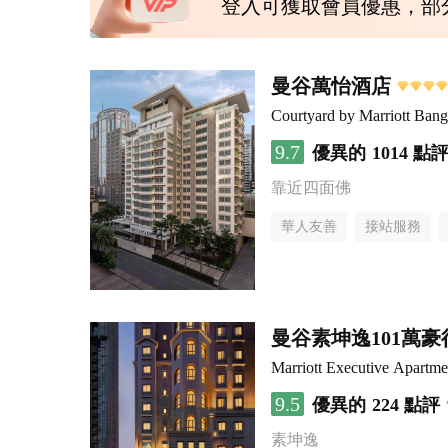
登入可獲取會員優惠，部
曼谷萬怡酒店
Courtyard by Marriott Ban
9.7
優異的
1014 點
靠近四面佛
華人友善
接站服務
曼谷素坤逸101萬
Marriott Executive Apartm
9.5
優異的
224 點評
素坤逸