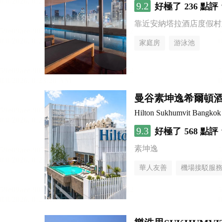
9.2
好極了
236 點評
靠近安納塔拉酒店度假村
家庭房
游泳池
曼谷素坤逸希爾頓
Hilton Sukhumvit Bangkok
9.3
好極了
568 點評
素坤逸
華人友善
機場接駁服