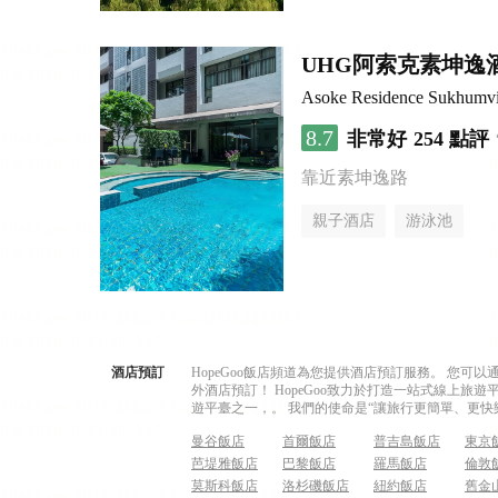
UHG阿索克素坤逸
Asoke Residence Sukhumv
8.7
非常好
254 點評
靠近素坤逸路
親子酒店
游泳池
酒店預訂
HopeGoo飯店頻道為您提供酒店預訂服務。 您
外酒店預訂！ HopeGoo致力於打造一站式線上
遊平臺之一，。 我們的使命是“讓旅行更簡單、更快
曼谷飯店
首爾飯店
普吉島飯店
東京
芭堤雅飯店
巴黎飯店
羅馬飯店
倫敦
莫斯科飯店
洛杉磯飯店
紐約飯店
舊金