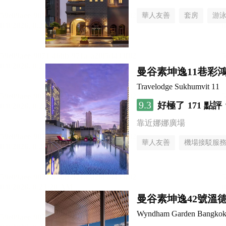
華人友善
套房
游
曼谷素坤逸11巷彩
Travelodge Sukhumvit 11
9.3
好極了
171 點評
靠近娜娜廣場
華人友善
機場接駁服
曼谷素坤逸42號溫
Wyndham Garden Bangkok