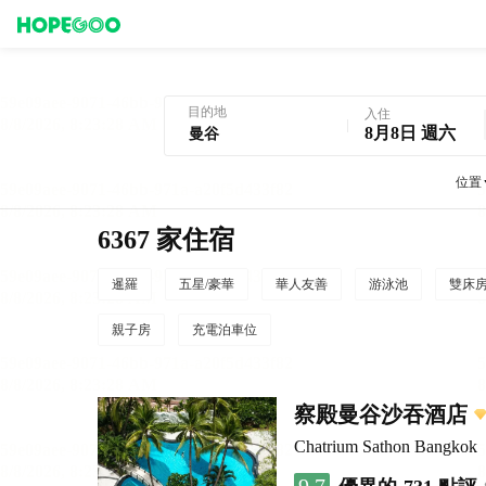
曼谷酒店預訂
目的地
入住
8月8日 週六
位置
6367 家住宿
暹羅
五星/豪華
華人友善
游泳池
雙床
親子房
充電泊車位
察殿曼谷沙吞酒店
Chatrium Sathon Bangkok