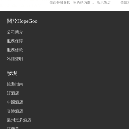
墨西哥城飯店
里約熱內盧飯店
悉尼飯店
墨爾
關於HopeGoo
公司簡介
服務保障
服務條款
私隱聲明
發現
旅遊指南
訂酒店
中國酒店
香港酒店
搵到更多酒店
訂機票