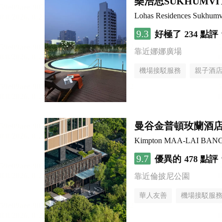
樂浩思SUKHUMV
Lohas Residences Sukhumv
9.3
好極了
234 點評
靠近娜娜廣場
機場接駁服務
親子酒
曼谷金普頓玫蘭酒
Kimpton MAA-LAI BAN
9.7
優異的
478 點評
靠近倫披尼公園
華人友善
機場接駁服