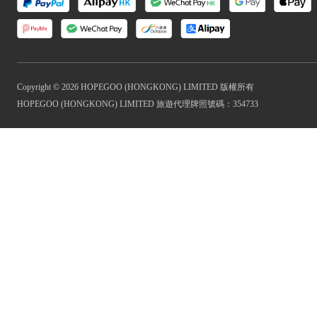
Copyright © 2026 HOPEGOO (HONGKONG) LIMITED 版權所有
HOPEGOO (HONGKONG) LIMITED 旅遊代理牌照號碼：354733