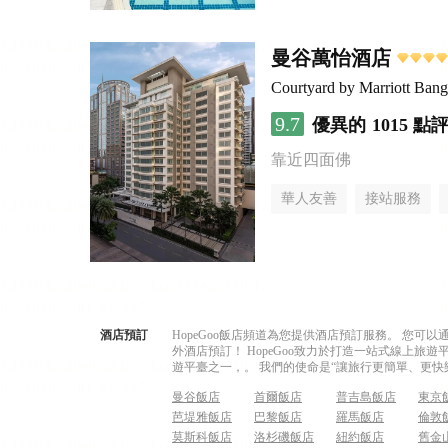
曼谷萬怡酒店
Courtyard by Marriott Ban
9.7
優異的
1015 點
靠近四面佛
華人友善
接站服務
酒店預訂
HopeGoo飯店頻道為您提供酒店預訂服務。 您
外酒店預訂！ HopeGoo致力於打造一站式線上
遊平臺之一，。 我們的使命是“讓旅行更簡單、更快
曼谷飯店
首爾飯店
普吉島飯店
東京
芭堤雅飯店
巴黎飯店
羅馬飯店
倫敦
莫斯科飯店
洛杉磯飯店
紐約飯店
舊金