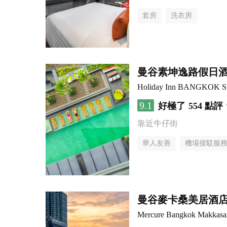
套房
洗衣房
曼谷素坤逸路假日
Holiday Inn BANGKOK 
9.1
好極了
554 點評
靠近牛仔街
華人友善
機場接駁服
曼谷麥卡桑美居酒
Mercure Bangkok Makkasa