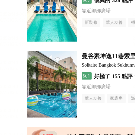
9.7
優異的
328 點評
靠近娜娜廣場
新裝修
華人友善
曼谷素坤逸11巷索里
Solitaire Bangkok Sukhumv
9.1
好極了
155 點評
靠近娜娜廣場
華人友善
家庭房