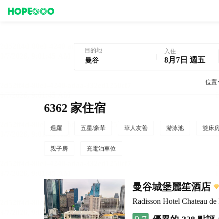
曼谷酒店預訂
目的地
入住
8月7日 週五
位置
6362 家住宿
暹羅
五星/豪華
華人友善
游泳池
雙床
親子房
充電泊車位
曼谷城堡麗笙酒店
Radisson Hotel Chateau d