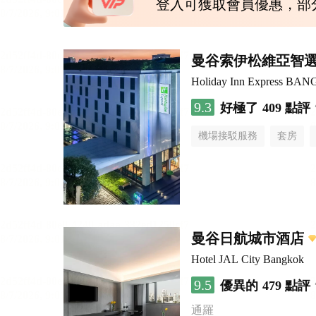
登入可獲取會員優惠，部
曼谷索伊松維亞智
Holiday Inn Express B
9.3
好極了
409 點評
機場接駁服務
套房
曼谷日航城市酒店
Hotel JAL City Bangkok
9.5
優異的
479 點評
通羅