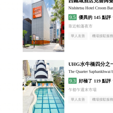
西鐵城酒店克魯姆
Nishitetsu Hotel Croom Ba
9.5
優異的
145 點評
靠近帕蓬夜市
華人友善
機場接駁服
UHG水牛橋四分之
The Quarter Saphankhwai
9.3
好極了
119 點評
乍都乍週末市場
華人友善
機場接駁服