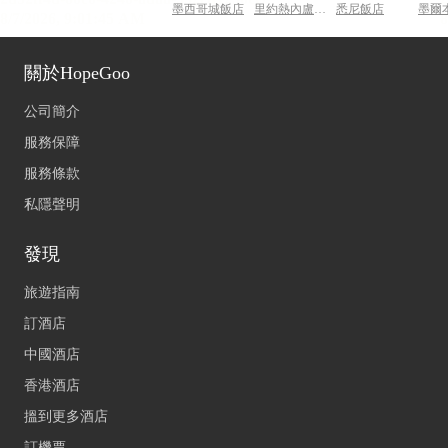
墨西哥城飯店
里約熱內盧飯店
悉尼飯店
墨爾
關於HopeGoo
公司簡介
服務保障
服務條款
私隱聲明
發現
旅遊指南
訂酒店
中國酒店
香港酒店
搵到更多酒店
訂機票