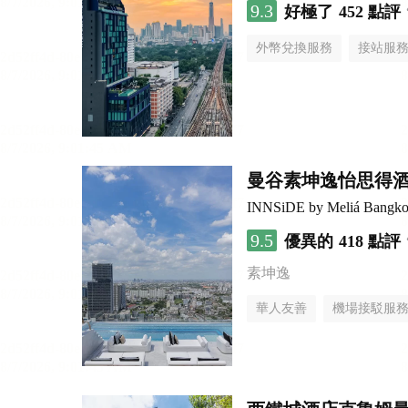
9.3
好極了
452 點評
外幣兌換服務
接站服
曼谷素坤逸怡思得
INNSiDE by Meliá Bangko
9.5
優異的
418 點評
素坤逸
華人友善
機場接駁服