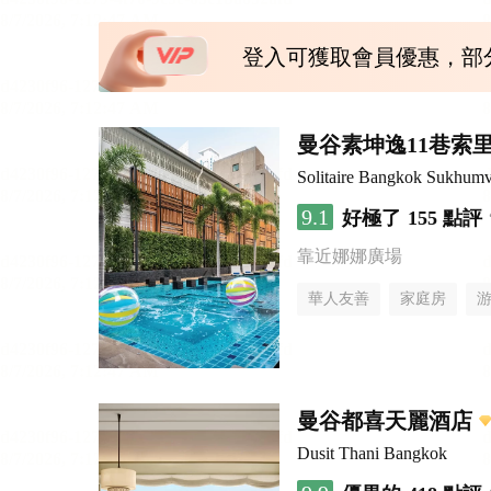
登入可獲取會員優惠，部
曼谷素坤逸11巷索里
Solitaire Bangkok Sukhumv
9.1
好極了
155 點評
靠近娜娜廣場
華人友善
家庭房
曼谷都喜天麗酒店
Dusit Thani Bangkok