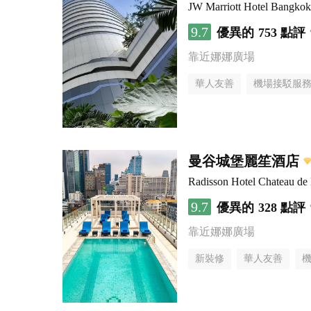
JW Marriott Hotel Bangkok
9.7
優異的
753 點評
靠近娜娜廣場
華人友善
機場接駁服
曼谷城堡麗笙酒店
Radisson Hotel Chateau d
9.7
優異的
328 點評
靠近娜娜廣場
新裝修
華人友善