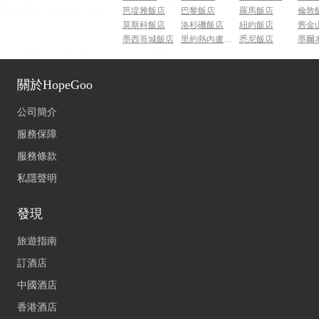
芭堤雅飯店
巴黎飯店
羅馬飯店
倫敦
莫斯科飯店
洛杉磯飯店
紐約飯店
舊金
墨西哥城飯店
里約熱內盧飯店
悉尼飯店
墨爾
關於HopeGoo
公司簡介
服務保障
服務條款
私隱聲明
發現
旅遊指南
訂酒店
中國酒店
香港酒店