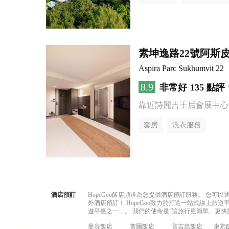
素坤逸路22號阿斯
Aspira Parc Sukhumvit 22
8.9
非常好
135 點評
靠近詩麗吉王后會展中心
套房
洗衣服務
酒店預訂
HopeGoo飯店頻道為您提供酒店預訂服務。 您
外酒店預訂！ HopeGoo致力於打造一站式線上
遊平臺之一，。 我們的使命是“讓旅行更簡單、更快
曼谷飯店
首爾飯店
普吉島飯店
東京