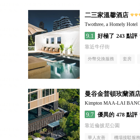
二三家溫馨酒店
Twothree, a Homely Hotel
9.1
好極了
243 點評
靠近牛仔街
外幣兌換服務
套房
曼谷金普頓玫蘭酒
Kimpton MAA-LAI BAN
9.7
優異的
478 點評
靠近倫披尼公園
華人友善
機場接駁服