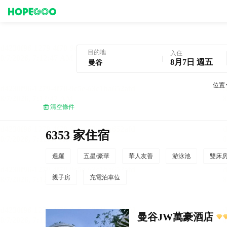
曼谷酒店預訂
目的地
入住
8月7日 週五
位置
清空條件
6353 家住宿
暹羅
五星/豪華
華人友善
游泳池
雙床
親子房
充電泊車位
曼谷JW萬豪酒店