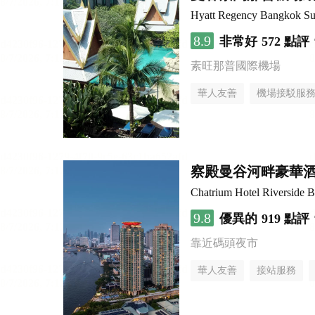
Hyatt Regency Bangkok Su
8.9
非常好
572 點評
素旺那普國際機場
華人友善
機場接駁服
察殿曼谷河畔豪華
Chatrium Hotel Riverside 
9.8
優異的
919 點評
靠近碼頭夜市
華人友善
接站服務