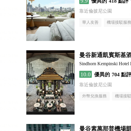
9.9
優異的
418 點評
靠近倫披尼公園
華人友善
機場接駁服
曼谷新通凱賓斯基
Sindhorn Kempinski Hotel
10.0
優異的
704 點
靠近倫披尼公園
外幣兌換服務
機場接
曼谷素萬那普機場