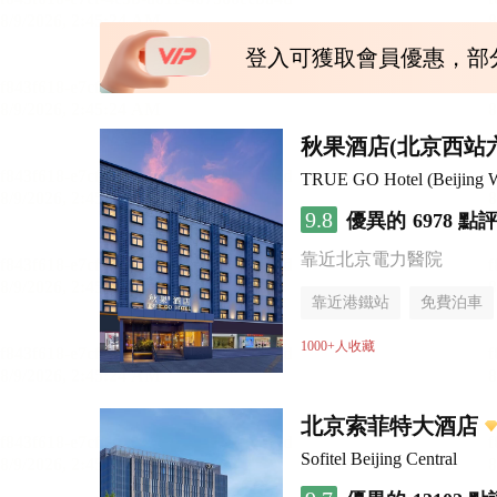
登入可獲取會員優惠，部
秋果酒店(北京西站
TRUE GO Hotel (Beijing We
9.8
優異的
6978 點
靠近北京電力醫院
靠近港鐵站
免費泊車
行李寄存服務
無煙樓
1000+人收藏
北京索菲特大酒店
Sofitel Beijing Central