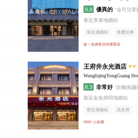
9.8
優異的
“金可兒零
靠近景泰地鐵站
靠近港鐵站
免費泊車
行李寄存服務
無煙樓
搶！低價客房供應緊張
王府井永光酒店
WangfujingYongGuang Hot
8.3
非常好
“距離南鑼
靠近金魚胡同地鐵站
靠近港鐵站
洗衣房
6000+人收藏