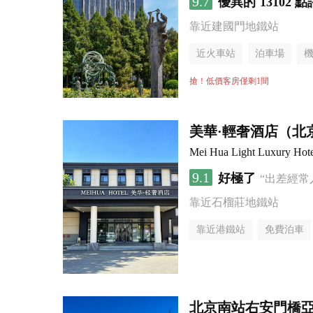
9.7
優異的
13102 點
靠近建國門地鐵站
近火車站
泊車場
無煙樓層
搶！低價客房僅剩1間
美華·輕奢酒店（北
Mei Hua Light Luxury Hotel
9.1
好極了
“出差經常
靠近石榴莊地鐵站
靠近港鐵站
免費泊車
無煙樓層
北京南站右安門橋