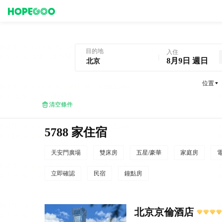
北京酒店預訂
目的地
入住
8月9日 週日
位置
清空條件
5788 家住宿
天安門廣場
雙床房
五星/豪華
家庭房
立即確認
民宿
鐘點房
北京京倫酒店