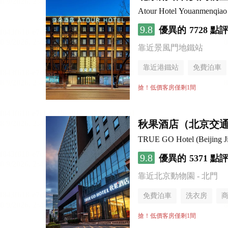
Atour Hotel Youanmenqiao 
9.8
優異的
7728 點
靠近景風門地鐵站
靠近港鐵站
免費泊車
行李寄存服務
無煙樓
搶！低價客房僅剩1間
秋果酒店（北京交
TRUE GO Hotel (Beijing Ji
9.8
優異的
5371 點
靠近北京動物園 - 北門
免費泊車
洗衣房
搶！低價客房僅剩1間