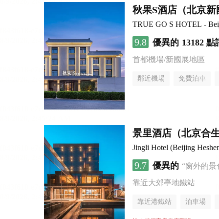
秋果S酒店（北京新
TRUE GO S HOTEL - Beijin
9.8
優異的
13182 點
首都機場/新國展地區
鄰近機場
免費泊車
行李寄存服務
無煙樓
景里酒店（北京合
Jingli Hotel (Beijing Hesh
9.7
優異的
“窗外的景
靠近大郊亭地鐵站
靠近港鐵站
泊車場