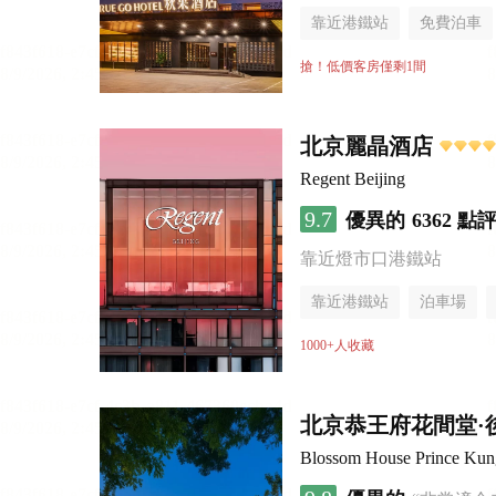
靠近港鐵站
免費泊車
行李寄存服務
無煙樓
搶！低價客房僅剩1間
北京麗晶酒店
Regent Beijing
9.7
優異的
6362 點
靠近燈市口港鐵站
靠近港鐵站
泊車場
無煙樓層
1000+人收藏
北京恭王府花間堂·
Blossom House Prince Kung