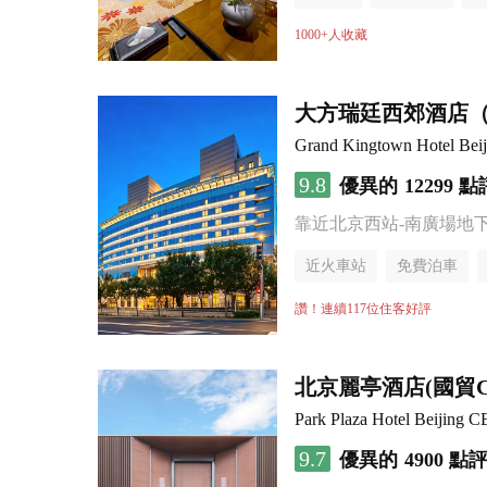
1000+人收藏
大方瑞廷西郊酒店
Grand Kingtown Hotel Beiji
9.8
優異的
12299 點
靠近北京西站-南廣場地
近火車站
免費泊車
讚！連續117位住客好評
北京麗亭酒店(國貿
Park Plaza Hotel Beijing 
9.7
優異的
4900 點