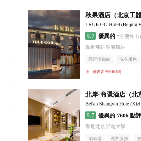
秋果酒店（北京工
TRUE GO Hotel (Beijing Wo
9.7
優異的
“方便外出
靠近團結湖港鐵站
靠近港鐵站
洗衣服務
無煙樓層
搶！低價客房僅剩1間
北岸·商隱酒店（北
Bei'an Shangyin Hote (Xizh
9.7
優異的
7606 點
靠近北京郵電大學
泊車場
洗衣服務