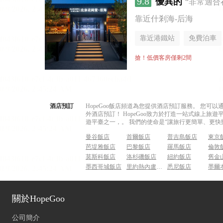
9.8
優異的
“非常適合
靠近什剎海-后海
靠近港鐵站
免費泊車
無煙樓層
搶！低價客房僅剩2間
酒店預訂
HopeGoo飯店頻道為您提供酒店預訂服務。 您
外酒店預訂！ HopeGoo致力於打造一站式線上
遊平臺之一，。 我們的使命是“讓旅行更簡單、更快
曼谷飯店
首爾飯店
普吉島飯店
東京
芭堤雅飯店
巴黎飯店
羅馬飯店
倫敦
莫斯科飯店
洛杉磯飯店
紐約飯店
舊金
墨西哥城飯店
里約熱內盧飯店
悉尼飯店
墨爾
關於HopeGoo
公司簡介