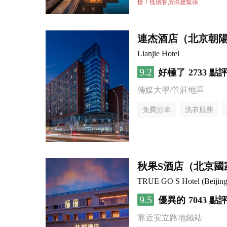
無煙樓層
搶！低價客房供應緊張
連杰酒店（北京朝
Lianjie Hotel
9.2
好極了
2733 點
傳媒大學/管莊地區
免費泊車
洗衣服務
秋果S酒店（北京國
TRUE GO S Hotel (Beijing 
9.5
優異的
7043 點
靠近安立路地鐵站