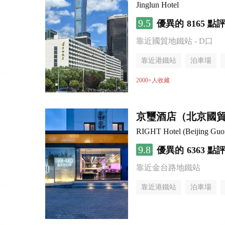
Jinglun Hotel
9.5
優異的
8165 點
靠近國貿地鐵站 - D口
靠近港鐵站
泊車場
無煙樓層
2000+人收藏
京璽酒店（北京國貿
RIGHT Hotel (Beijing Gu
9.8
優異的
6363 點
靠近金台路地鐵站
靠近港鐵站
泊車場
無煙樓層