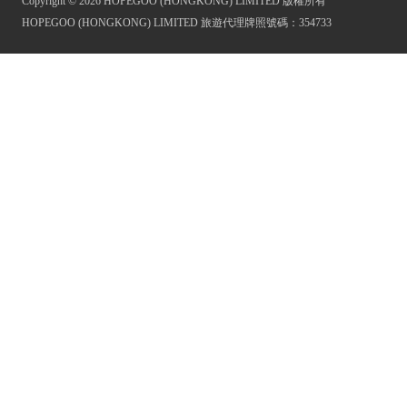
Copyright © 2026 HOPEGOO (HONGKONG) LIMITED 版權所有
HOPEGOO (HONGKONG) LIMITED 旅遊代理牌照號碼：354733