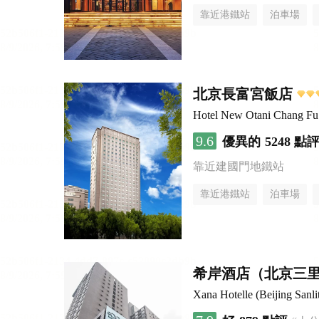
靠近港鐵站
泊車場
北京長富宮飯店
Hotel New Otani Chang F
9.6
優異的
5248 點
靠近建國門地鐵站
靠近港鐵站
泊車場
無煙樓層
希岸酒店（北京三
Xana Hotelle (Beijing Sanli