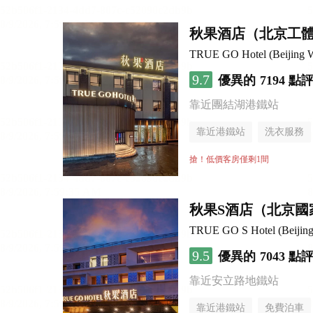
秋果酒店（北京工
TRUE GO Hotel (Beijing Wo
9.7
優異的
7194 點
靠近團結湖港鐵站
靠近港鐵站
洗衣服務
無煙樓層
搶！低價客房僅剩1間
秋果S酒店（北京國
TRUE GO S Hotel (Beijing 
9.5
優異的
7043 點
靠近安立路地鐵站
靠近港鐵站
免費泊車