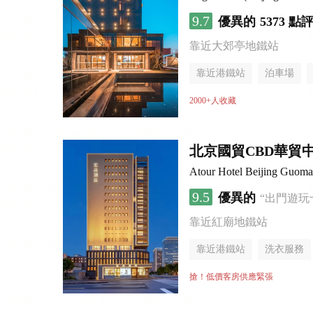
9.7
優異的
5373 點
靠近大郊亭地鐵站
靠近港鐵站
泊車場
無煙樓層
2000+人收藏
北京國貿CBD華貿
Atour Hotel Beijing Guo
9.5
優異的
“出門遊玩
靠近紅廟地鐵站
靠近港鐵站
洗衣服務
搶！低價客房供應緊張