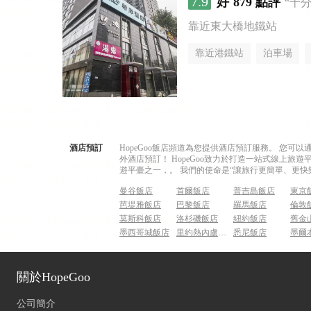
7.9
好
879 點評
“十
靠近東大橋地鐵站
靠近港鐵站
泊車場
酒店預訂
HopeGoo飯店頻道為您提供酒店預訂服務。 您
外酒店預訂！ HopeGoo致力於打造一站式線上
遊平臺之一，。 我們的使命是“讓旅行更簡單、更快
曼谷飯店
首爾飯店
普吉島飯店
東京
芭堤雅飯店
巴黎飯店
羅馬飯店
倫敦
莫斯科飯店
洛杉磯飯店
紐約飯店
舊金
墨西哥城飯店
里約熱內盧飯店
悉尼飯店
墨爾
關於HopeGoo
公司簡介