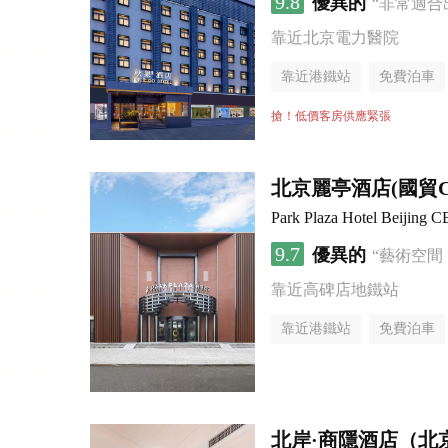
9.8
優異的
“非常適合
靠近北京電力醫院
靠近港鐵站
免費泊車
行李寄存服務
無煙樓
搶！低價客房供應緊張
北京麗亭酒店(國貿
Park Plaza Hotel Beijing 
9.7
優異的
“藝術空間
靠近高碑店地鐵站
靠近港鐵站
免費泊車
北岸·商隱酒店（北