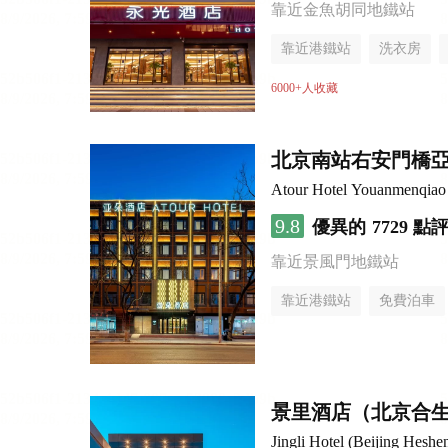
靠近金魚胡同地鐵站
靠近港鐵站
洗衣房
6000+人收藏
北京南站右安門橋
Atour Hotel Youanmenqiao 
9.8
優異的
7729 點
靠近景風門地鐵站
靠近港鐵站
免費泊車
行李寄存服務
無煙樓
景里酒店（北京合
Jingli Hotel (Beijing Hesh