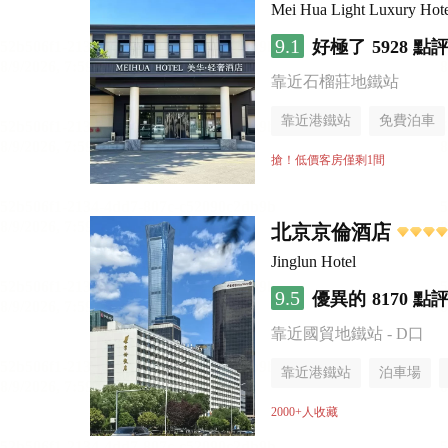
Mei Hua Light Luxury Hotel
9.1
好極了
5928 點
靠近石榴莊地鐵站
靠近港鐵站
免費泊車
無煙樓層
搶！低價客房僅剩1間
北京京倫酒店
Jinglun Hotel
9.5
優異的
8170 點
靠近國貿地鐵站 - D口
靠近港鐵站
泊車場
無煙樓層
2000+人收藏