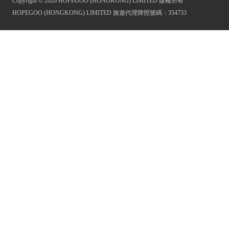
Copyright © 2026 HOPEGOO (HONGKONG) LIMITED 版權所有
HOPEGOO (HONGKONG) LIMITED 旅遊代理牌照號碼：354733