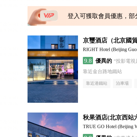
登入可獲取會員優惠，部
京璽酒店（北京國貿
RIGHT Hotel (Beijing Gu
9.8
優異的
“投影電視
靠近金台路地鐵站
靠近港鐵站
泊車場
無煙樓層
秋果酒店(北京西站
TRUE GO Hotel (Beijing We