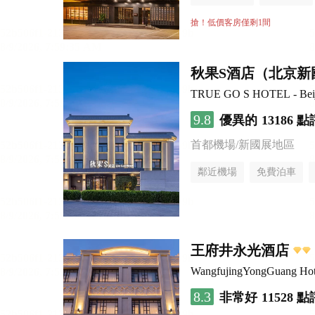
行李寄存服務
無煙樓
搶！低價客房僅剩1間
秋果S酒店（北京新
TRUE GO S HOTEL - Beijin
9.8
優異的
13186 點
首都機場/新國展地區
鄰近機場
免費泊車
行李寄存服務
無煙樓
王府井永光酒店
WangfujingYongGuang Hot
8.3
非常好
11528 點