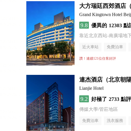
大方瑞廷西郊酒店
Grand Kingtown Hotel Beiji
9.8
優異的
12303 點
靠近北京西站-南廣場地
近火車站
免費泊車
讚！連續121位住客好評
連杰酒店（北京朝
Lianjie Hotel
9.2
好極了
2733 點
傳媒大學/管莊地區
免費泊車
洗衣服務