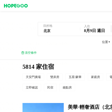
北京酒店預訂
目的地
入住
8月9日 週日
位置
清空條件
5814 家住宿
天安門廣場
雙床房
五星/豪華
家庭房
立即確認
民宿
鐘點房
美華·輕奢酒店（北