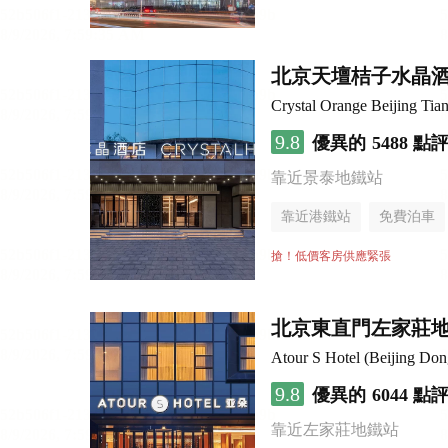
北京天壇桔子水晶
Crystal Orange Beijing Tia
9.8
優異的
5488 點
靠近景泰地鐵站
靠近港鐵站
免費泊車
行李寄存服務
無煙樓
搶！低價客房供應緊張
北京東直門左家莊地
Atour S Hotel (Beijing Do
9.8
優異的
6044 點
靠近左家莊地鐵站