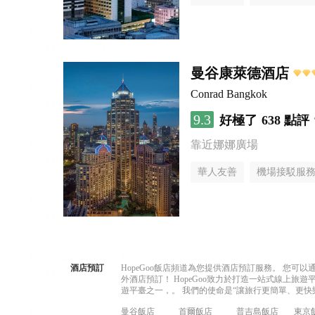
曼谷康萊德酒店
Conrad Bangkok
9.3
好極了
638 點評
靠近娜娜廣場
華人友善
機場接駁服
酒店預訂
HopeGoo飯店頻道為您提供酒店預訂服務。 您
外酒店預訂！ HopeGoo致力於打造一站式線上
遊平臺之一，。 我們的使命是“讓旅行更簡單、更快
曼谷飯店
首爾飯店
普吉島飯店
東京