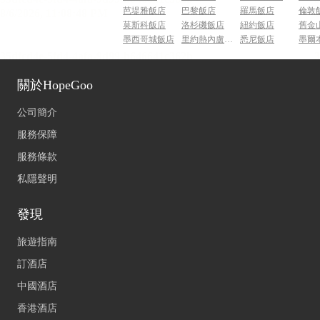
芭堤雅飯店
巴黎飯店
羅馬飯店
倫敦
莫斯科飯店
洛杉磯飯店
紐約飯店
舊金
墨西哥城飯店
里約熱內盧飯店
悉尼飯店
墨爾
關於HopeGoo
公司簡介
服務保障
服務條款
私隱聲明
發現
旅遊指南
訂酒店
中國酒店
香港酒店