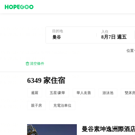
曼谷酒店預訂
目的地
入住
8月7日 週五
位置
清空條件
6349 家住宿
暹羅
五星/豪華
華人友善
游泳池
雙床
親子房
充電泊車位
曼谷素坤逸洲際酒店