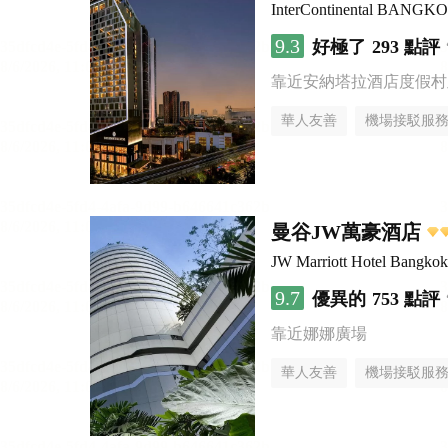
InterContinental BANG
9.3
好極了
293 點評
靠近安納塔拉酒店度假村
華人友善
機場接駁服
曼谷JW萬豪酒店
JW Marriott Hotel Bangkok
9.7
優異的
753 點評
靠近娜娜廣場
華人友善
機場接駁服