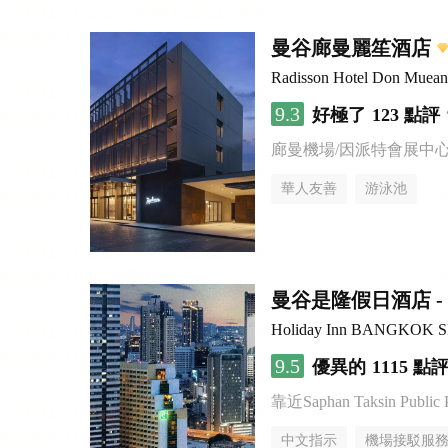
曼谷廊曼麗笙酒店
Radisson Hotel Don Muea
9.3
好極了
123 點評
廊曼機場/因派特會展中
華人友善
游泳池
曼谷是隆假日酒店 - 
Holiday Inn BANGKOK 
9.5
優異的
1115 點
靠近Saphan Taksin Public 
中文指示
機場接駁服