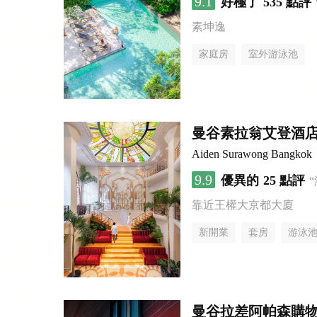
9.1
好極了
535 點評
素坤逸
家庭房
室外游泳池
曼谷素拉翁艾登酒
Aiden Surawong Bangkok
9.9
優異的
25 點評
靠近王權大京都大廈
新開業
套房
游泳
曼谷拉差阿帕森購物區