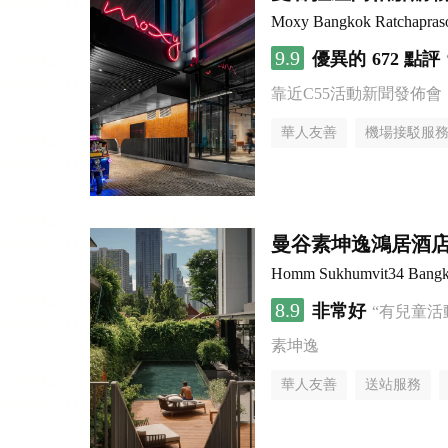
Moxy Bangkok Ratchapras
9.9
優異的
672 點評
靠近C55活動新聞發佈會
華人友善
機場接駁服
曼谷素坤逸鴻居酒
Homm Sukhumvit34 Bang
8.9
非常好
“有兒童活
素坤逸
華人友善
送站服務