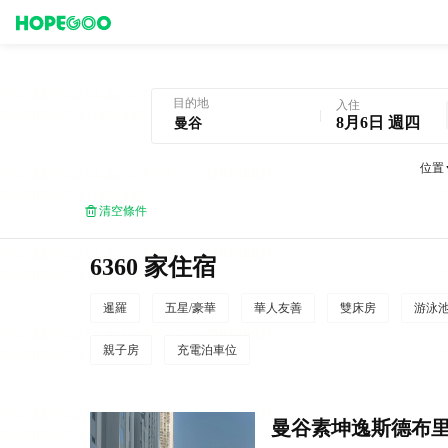
曼谷酒店預訂
目的地
入住
8月6日 週四
位置
清空條件
6360 家住宿
暹羅
五星/豪華
華人友善
雙床房
游泳
親子房
充電泊車位
曼谷素坤逸斯德布