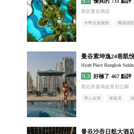
9.7
優異的
731 點評
靠近曼谷酒店
外幣兌換服務
機場接
曼谷素坤逸24巷凱
Hyatt Place Bangkok Sukh
9.3
好極了
467 點評
靠近班嘉琦緹皇后公園
華人友善
家庭房
曼谷沙吞日航大酒