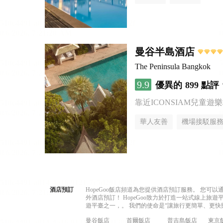
曼谷半島酒店
The Peninsula Bangkok
9.9
優異的
899 點評
靠近ICONSIAM兒童遊
華人友善
機場接駁服
酒店預訂
HopeGoo飯店頻道為您提供酒店預訂服務。 您
外酒店預訂！ HopeGoo致力於打造一站式線上
遊平臺之一，。 我們的使命是“讓旅行更簡單、更快
曼谷飯店
首爾飯店
普吉島飯店
東京