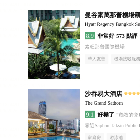
曼谷素萬那普機場
Hyatt Regency Bangkok Su
8.9
非常好
573 點評
素旺那普國際機場
華人友善
機場接駁服
沙吞易大酒店
The Grand Sathorn
9.1
好極了
“寬敞的套
靠近Saphan Taksin Public 
家庭房
游泳池