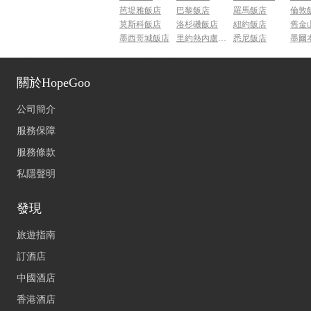
芭堤雅飯店
巴黎飯店
羅馬飯店
倫敦
莫斯科飯店
洛杉磯飯店
紐約飯店
舊金
墨西哥城飯店
里約熱內盧飯店
悉尼飯店
墨爾
關於HopeGoo
公司簡介
服務保障
服務條款
私隱聲明
發現
旅遊指南
訂酒店
中國酒店
香港酒店