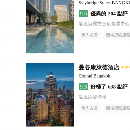
Staybridge Suites BAN
9.5
優異的
204 點評
靠近詩麗吉王后會展中心
華人友善
機場接駁服
曼谷康萊德酒店
Conrad Bangkok
9.3
好極了
638 點評
靠近娜娜廣場
華人友善
機場接駁服