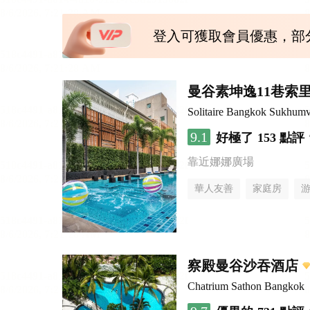
登入可獲取會員優惠，部
曼谷素坤逸11巷索里
Solitaire Bangkok Sukhumv
9.1
好極了
153 點評
靠近娜娜廣場
華人友善
家庭房
察殿曼谷沙吞酒店
Chatrium Sathon Bangkok