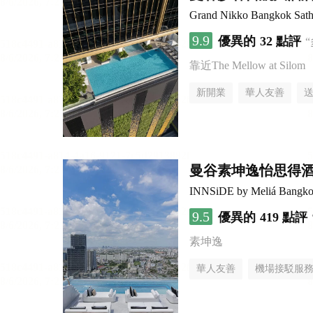
Grand Nikko Bangkok Sath
9.9
優異的
32 點評
靠近The Mellow at Silom
新開業
華人友善
曼谷素坤逸怡思得
INNSiDE by Meliá Bangko
9.5
優異的
419 點評
素坤逸
華人友善
機場接駁服