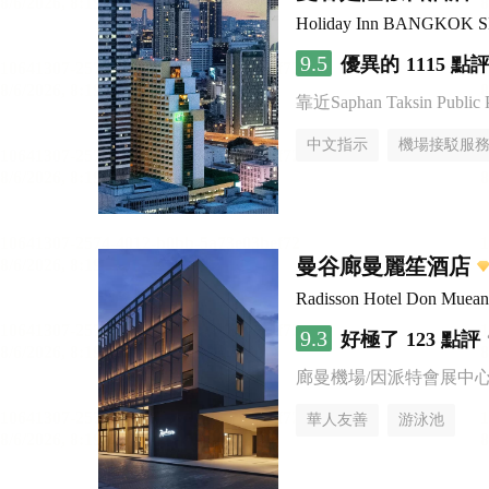
Holiday Inn BANGKOK 
9.5
優異的
1115 點
靠近Saphan Taksin Public 
中文指示
機場接駁服
曼谷廊曼麗笙酒店
Radisson Hotel Don Muea
9.3
好極了
123 點評
廊曼機場/因派特會展中
華人友善
游泳池