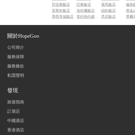
芭堤雅飯店
巴黎飯店
羅馬飯店
倫敦
莫斯科飯店
洛杉磯飯店
紐約飯店
舊金
墨西哥城飯店
里約熱內盧飯店
悉尼飯店
墨爾
關於HopeGoo
公司簡介
服務保障
服務條款
私隱聲明
發現
旅遊指南
訂酒店
中國酒店
香港酒店