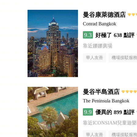
曼谷康萊德酒店
Conrad Bangkok
9.3
好極了
638 點評
靠近娜娜廣場
華人友善
機場接駁服
曼谷半島酒店
The Peninsula Bangkok
9.9
優異的
899 點評
靠近ICONSIAM兒童遊
華人友善
機場接駁服