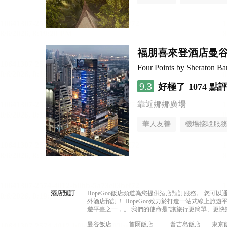
福朋喜來登酒店曼
Four Points by Sheraton B
9.3
好極了
1074 點
靠近娜娜廣場
華人友善
機場接駁服
酒店預訂
HopeGoo飯店頻道為您提供酒店預訂服務。 您
外酒店預訂！ HopeGoo致力於打造一站式線上
遊平臺之一，。 我們的使命是“讓旅行更簡單、更快
曼谷飯店
首爾飯店
普吉島飯店
東京