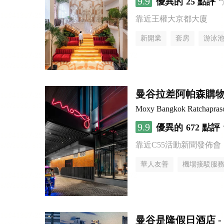
9.9
優異的
25 點評
靠近王權大京都大廈
新開業
套房
游泳
曼谷拉差阿帕森購物區
Moxy Bangkok Ratchapras
9.9
優異的
672 點評
靠近C55活動新聞發佈會
華人友善
機場接駁服
曼谷是隆假日酒店 - 