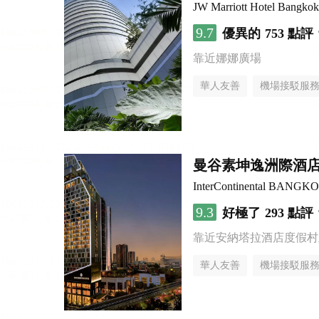
JW Marriott Hotel Bangkok
9.7
優異的
753 點評
靠近娜娜廣場
華人友善
機場接駁服
曼谷素坤逸洲際酒店
InterContinental BANG
9.3
好極了
293 點評
靠近安納塔拉酒店度假村
華人友善
機場接駁服