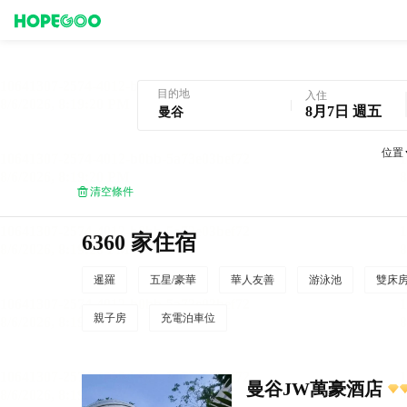
曼谷酒店預訂
目的地
入住
8月7日 週五
位置
清空條件
6360 家住宿
暹羅
五星/豪華
華人友善
游泳池
雙床
親子房
充電泊車位
曼谷JW萬豪酒店