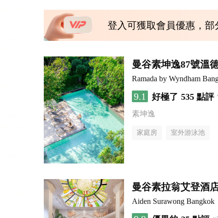
登入可獲取會員優惠，部
曼谷素坤逸87號溫
Ramada by Wyndham Bang
9.1
好極了
535 點評
素坤逸
家庭房
室外游泳池
曼谷素拉翁艾登酒
Aiden Surawong Bangkok