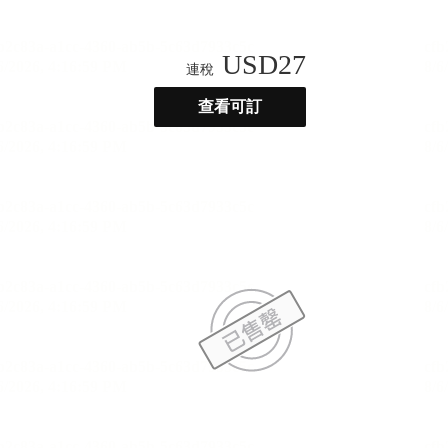
USD
27
連稅
查看可訂