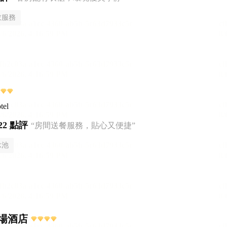
衣服務
tel
22 點評
“房間送餐服務，貼心又便捷”
泳池
場酒店