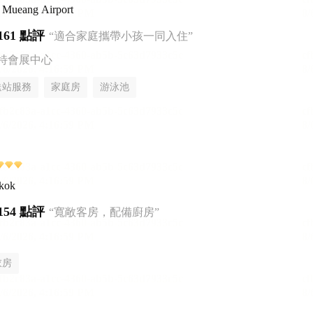
 Mueang Airport
161 點評
“適合家庭攜帶小孩一同入住”
特會展中心
送站服務
家庭房
游泳池
gkok
154 點評
“寬敞客房，配備廚房”
衣房