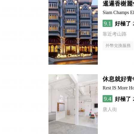
暹邏香榭麗
Siam Champs El
9.1
好極了
靠近考山路
外幣兌換服務
休息就好青
Rest IS More Ho
9.4
好極了
唐人街