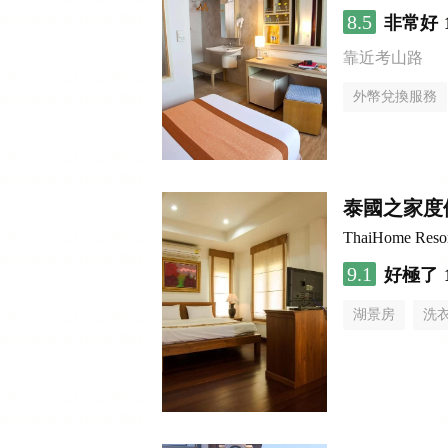
8.5
非常好
靠近考山路
外幣兌換服務
泰國之家度
ThaiHome Reso
9.1
好極了
湖景房
洗