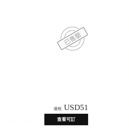
USD
51
連稅
查看可訂