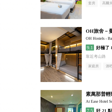
套房
高爾
OH旅舍－
OH Hostels - B
9.1
好極了
靠近考山路
家庭房
酒
素萬那普輕
At Ease Hotel 
7.5
好
21 