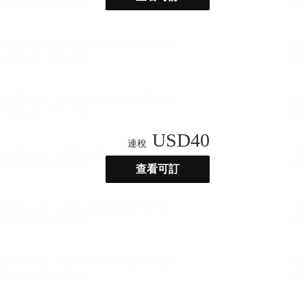
USD
40
連稅
查看可訂