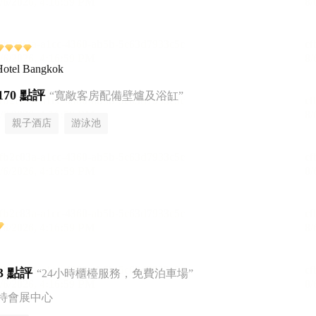
otel Bangkok
170 點評
“寬敞客房配備壁爐及浴缸”
親子酒店
游泳池
3 點評
“24小時櫃檯服務，免費泊車場”
特會展中心