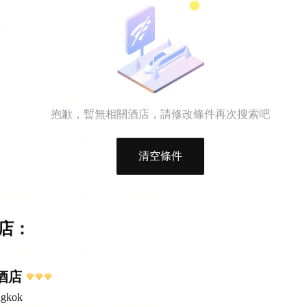
抱歉，暫無相關酒店，請修改條件再次搜索吧
清空條件
店：
里酒店
ngkok