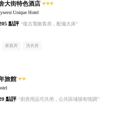
舍大街特色酒店
yseesi Unique Hotel
205 點評
“復古寬敞客房，配備大床”
家庭房
洗衣房
年旅館
stel
20 點評
“廚房用品可共用，公共區域很有情調”