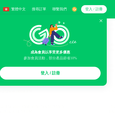
繁體中文
搜尋訂單
聯繫我們
登入 / 註冊
搜索
人數
成為會員以享受更多優惠
參加會員活動，部分產品節省10%
智能排序
登入 / 註冊
煙區
免費取消
民宿
泊車場