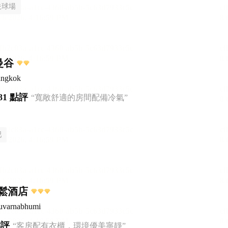
夫球場
曼谷
angkok
81 點評
“寬敞舒適的房間配備冷氣”
吧
鬆酒店
Suvarnabhumi
點評
“客房配有衣櫃，環境優美寧靜”