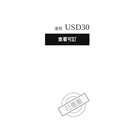
USD
30
連稅
查看可訂