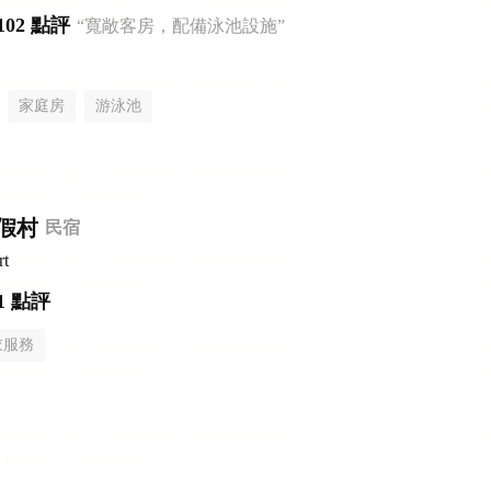
102 點評
“寬敞客房，配備泳池設施”
家庭房
游泳池
假村
民宿
rt
1 點評
衣服務