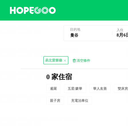
曼谷酒店預訂
目的地
入住
8月6
易北愛樂廳
清空條件
0 家住宿
暹羅
五星/豪華
華人友善
雙床房
親子房
充電泊車位