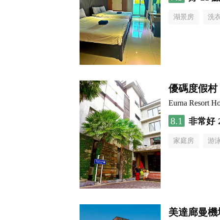
湖景房
洗
優碼度假村
Eurna Resort Ho
8.1
非常好
家庭房
游
美達廊曼機