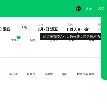
App
USD
人數
關鍵字
退房
1 晚
日 週四
8月7日 週五
1 成人 0 小童
酒店按實際入住人數收費，請選擇您的入住
1
位置
鉆級
價格
品牌
服務
游泳池
吸煙房
含早餐
陽台
機場接駁服務
吸