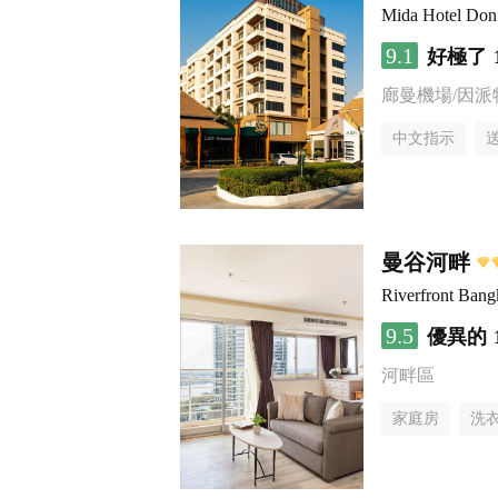
Mida Hotel Don
9.1
好極了
廊曼機場/因派
中文指示
曼谷河畔
Riverfront Ban
9.5
優異的
河畔區
家庭房
洗