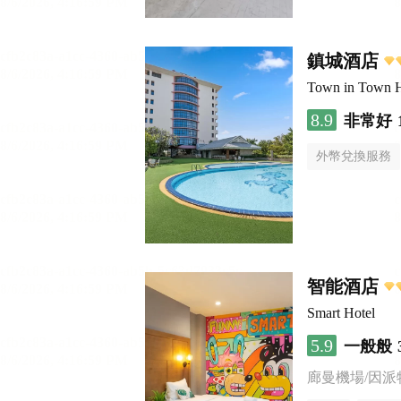
鎮城酒店
Town in Town H
8.9
非常好
外幣兌換服務
智能酒店
Smart Hotel
5.9
一般般
廊曼機場/因派