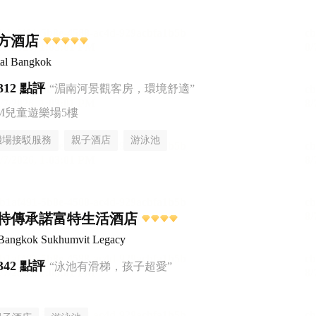
方酒店
tal Bangkok
312 點評
“湄南河景觀客房，環境舒適”
AM兒童遊樂場5樓
機場接駁服務
親子酒店
游泳池
特傳承諾富特生活酒店
 Bangkok Sukhumvit Legacy
342 點評
“泳池有滑梯，孩子超愛”