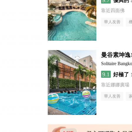
9.7
優異的
靠近四面佛
華人友善
曼谷素坤逸
Solitaire Bangk
9.1
好極了
靠近娜娜廣場
華人友善