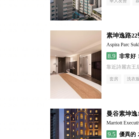
華人友善
素坤逸路2
Aspira Parc Suk
8.9
非常好
靠近詩麗吉王
套房
洗衣
曼谷素坤逸
Marriott Execut
9.5
優異的