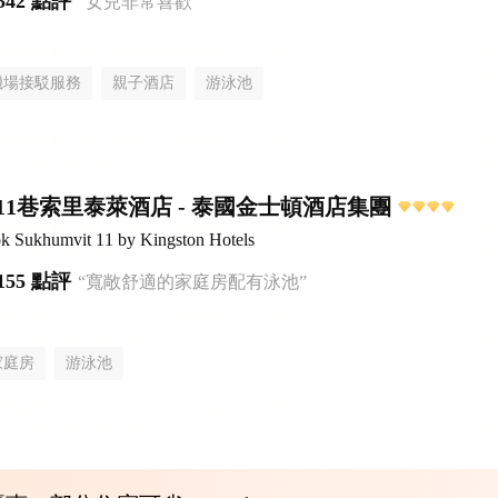
542 點評
“女兒非常喜歡”
機場接駁服務
親子酒店
游泳池
11巷索里泰萊酒店 - 泰國金士頓酒店集團
ok Sukhumvit 11 by Kingston Hotels
155 點評
“寬敞舒適的家庭房配有泳池”
家庭房
游泳池