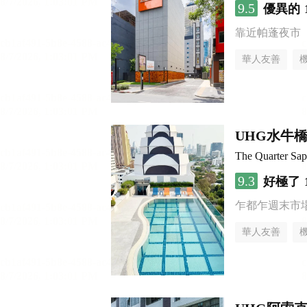
9.5
優異的
靠近帕蓬夜市
華人友善
UHG水牛
The Quarter S
9.3
好極了
乍都乍週末市
華人友善