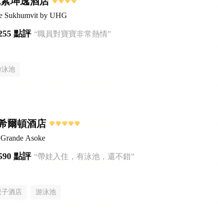
克素坤逸酒店
ce Sukhumvit by UHG
255 點評
“職員對寶寶非常熱情”
游泳池
希爾頓酒店
 Grande Asoke
590 點評
“帶娃入住，有泳池，還不錯”
親子酒店
游泳池