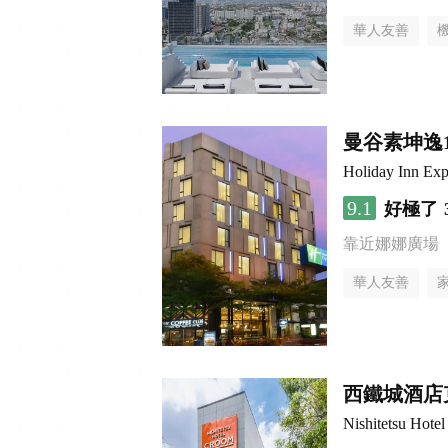
華人友善
曼谷素坤逸
Holiday Inn 
9.1
好極了
靠近娜娜廣場
華人友善
西鐵城酒店
Nishitetsu Hot