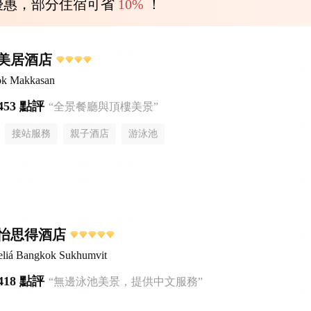
優惠，部分住宿可省
10%
！
美居酒店
ok Makkasan
453 點評
“全景餐廳與頂樓美景”
接站服務
親子酒店
游泳池
怡思得酒店
liá Bangkok Sukhumvit
418 點評
“無邊泳池美景，提供中文服務”