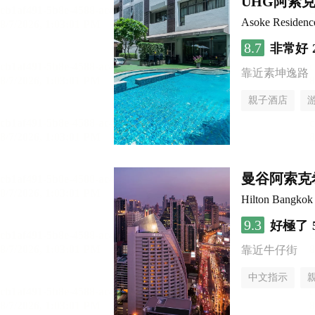
UHG阿索
Asoke Residen
8.7
非常好
靠近素坤逸路
親子酒店
曼谷阿索克
Hilton Bangkok
9.3
好極了
靠近牛仔街
中文指示