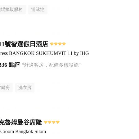
機場接駁服務
游泳池
11號智選假日酒店
Express BANGKOK SUKHUMVIT 11 by IHG
336 點評
“舒適客房，配備多樣設施”
家庭房
洗衣房
克魯姆曼谷席隆
el Croom Bangkok Silom