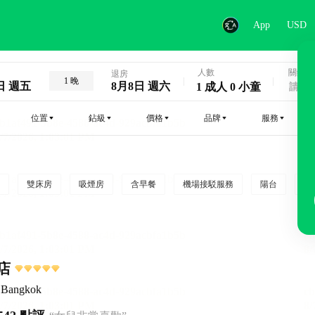
App
USD
人數
關鍵字
退房
1 晚
日 週五
8月8日 週六
1 成人 0 小童
位置
鉆級
價格
品牌
服務
雙床房
吸煙房
含早餐
機場接駁服務
陽台
行
店
l Bangkok