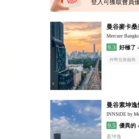
登入可獲取會員
曼谷麥卡桑
Mercure Bangk
9.3
好極了
外幣兌換服務
曼谷素坤逸
INNSiDE by Me
9.5
優異的
素坤逸