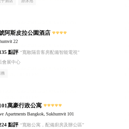
親子酒店
游泳池
2號阿斯皮拉公園酒店
humvit 22
135 點評
“寬敞隔音客房配備智能電視”
后會展中心
服務
101萬豪行政公寓
ive Apartments Bangkok, Sukhumvit 101
224 點評
“寬敞公寓，配備廚房及辦公區”