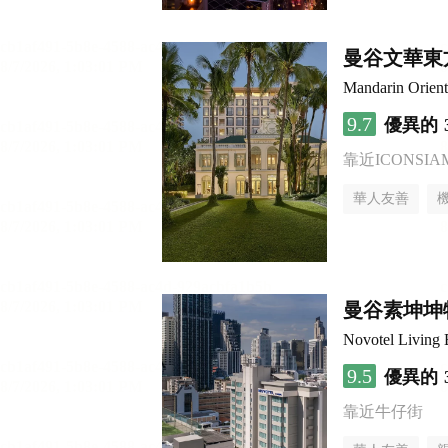
曼谷文華東
Mandarin Orien
9.7
優異的
靠近ICONSI
華人友善
曼谷素坤坤
Novotel Living
9.5
優異的
靠近牛仔街