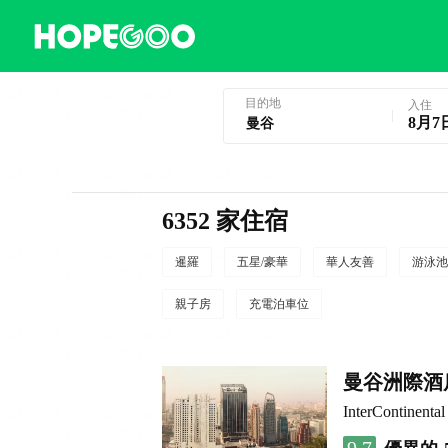
曼谷酒店預訂
目的地
入住
8月7
6352 家住宿
暹羅
五星/豪華
華人友善
游泳池
親子房
充電泊車位
曼谷洲際酒
InterContinenta