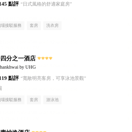
145 點評
“日式風格的舒適家庭房”
機場接駁服務
套房
洗衣房
橋四分之一酒店
aphankhwai by UHG
119 點評
“寬敞明亮客房，可享泳池景觀”
場
機場接駁服務
套房
游泳池