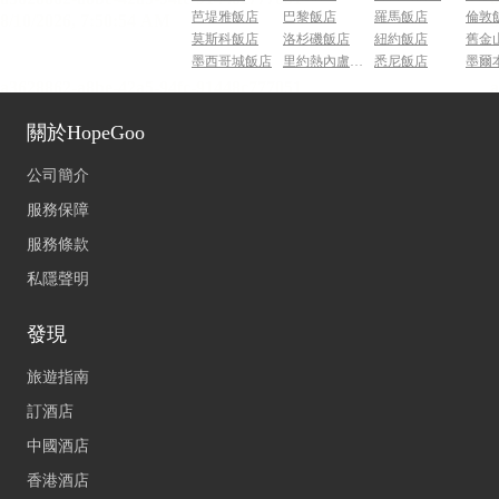
芭堤雅飯店
巴黎飯店
羅馬飯店
倫敦
莫斯科飯店
洛杉磯飯店
紐約飯店
舊金
墨西哥城飯店
里約熱內盧飯店
悉尼飯店
墨爾
關於HopeGoo
公司簡介
服務保障
服務條款
私隱聲明
發現
旅遊指南
訂酒店
中國酒店
香港酒店