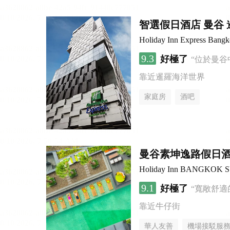
智選假日酒店 曼谷 暹
Holiday Inn Express Bang
9.3
好極了
“位於曼谷
靠近暹羅海洋世界
家庭房
酒吧
曼谷素坤逸路假日
Holiday Inn BANGKOK 
9.1
好極了
“寬敞舒適
靠近牛仔街
華人友善
機場接駁服