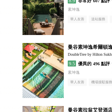
8.9
非常好
607 點評
素坤逸
華人友善
送站服務
曼谷素坤逸希爾頓
DoubleTree by Hilton Suk
9.5
優異的
496 點評
素坤逸
華人友善
機場接駁服
曼谷素拉翁艾登酒