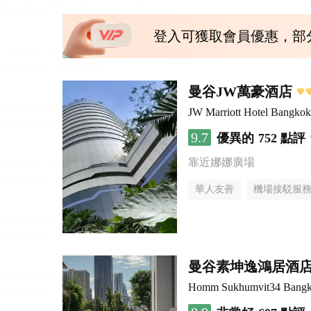
登入可獲取會員優惠，部
曼谷JW萬豪酒店
JW Marriott Hotel Bangkok
9.7
優異的
752 點評
靠近娜娜廣場
華人友善
機場接駁服
曼谷素坤逸鴻居酒
Homm Sukhumvit34 Bang