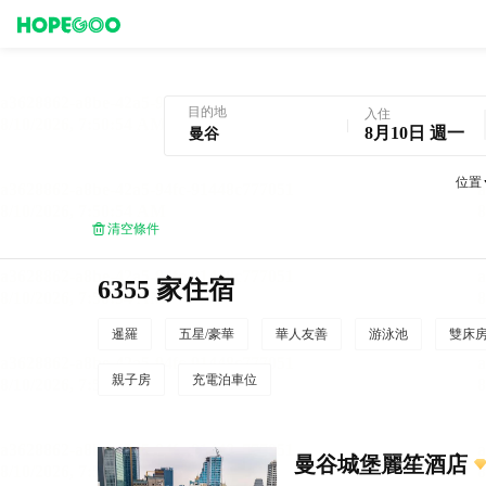
曼谷酒店預訂
目的地
入住
8月10日 週一
位置
清空條件
6355 家住宿
暹羅
五星/豪華
華人友善
游泳池
雙床
親子房
充電泊車位
曼谷城堡麗笙酒店