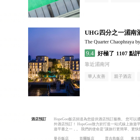
UHG四分之一湄南
The Quarter Chaophraya 
9.4
好極了
1107 點
靠近湄南河
華人友善
親子酒店
酒店預訂
HopeGoo飯店頻道為您提供酒店預訂服務。 您
外酒店預訂！ HopeGoo致力於打造一站式線上
遊平臺之一，。 我們的使命是“讓旅行更簡單、更快
曼谷飯店
首爾飯店
普吉島飯店
東京