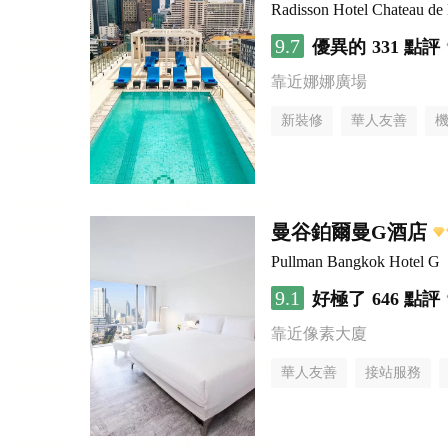
Radisson Hotel Chateau d
9.7
優異的
331 點評
靠近娜娜廣場
新裝修
華人友善
曼谷鉑爾曼G酒店
Pullman Bangkok Hotel G
9.1
好極了
646 點評
靠近像素大廈
華人友善
接站服務