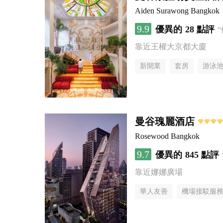
Aiden Surawong Bangkok
9.9
優異的
28 點評
靠近王權大京都大廈
新開業
套房
游泳
曼谷瑰麗酒店
Rosewood Bangkok
9.7
優異的
845 點評
靠近娜娜廣場
華人友善
機場接駁服