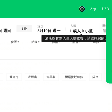
App
USD
人數
關鍵字
退房
1 晚
日 週日
8月10日 週一
1 成人 0 小童
酒店按實際入住人數收費，請選擇您的入住
位置
鉆級
價格
品牌
服務
雙床房
吸煙房
含早餐
機場接駁服務
陽台
行