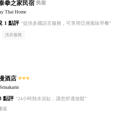
泰拳之家民宿
民宿
ay Thai Home
悅
1 點評
“提供多國語言服務，可享用亞洲風味早餐”
洗衣服務
漫酒店
rinakarin
3 點評
“24小時熱水浴缸，讓您舒適放鬆”
機場