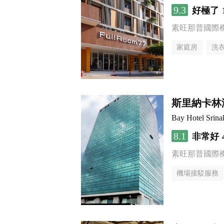
9.3
好極了
素旺那普國際
家庭房
洗
斯里納卡林
Bay Hotel Srina
8.1
非常好
素旺那普國際
機場接駁服務