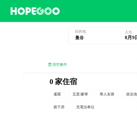
曼谷酒店預訂
目的地
入住
8月9
清空條件
0 家住宿
暹羅
五星/豪華
華人友善
游泳池
親子房
充電泊車位