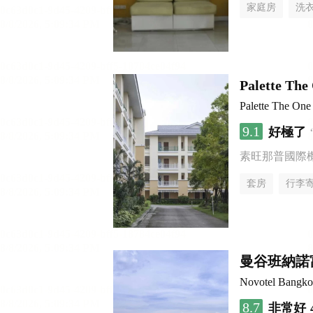
家庭房
洗
Palette Th
Palette The One
9.1
好極了
素旺那普國際
套房
行李
曼谷班納諾
Novotel Bangk
8.7
非常好