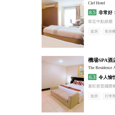
Clef Hotel
8.5
非常好
靠近中點娛樂
套房
乾衣
機場SPA酒
The Residence A
6.3
令人愉
素旺那普國際
套房
行李