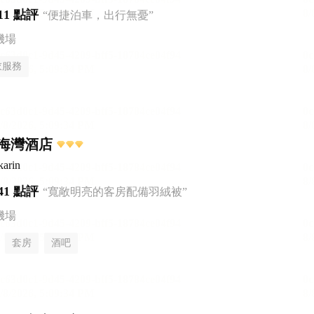
11 點評
“便捷泊車，出行無憂”
機場
衣服務
海灣酒店
karin
41 點評
“寬敞明亮的客房配備羽絨被”
機場
套房
酒吧