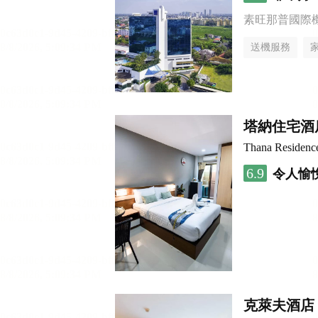
素旺那普國際
送機服務
塔納住宅酒
Thana Residenc
6.9
令人愉
克萊夫酒店