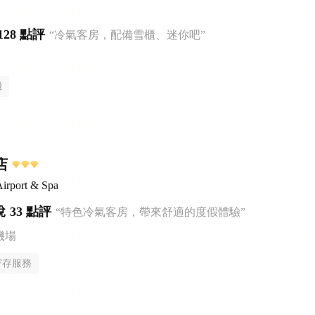
128 點評
“冷氣客房，配備雪櫃、迷你吧”
機
店
irport & Spa
悅
33 點評
“特色冷氣客房，帶來舒適的度假體驗”
機場
寄存服務