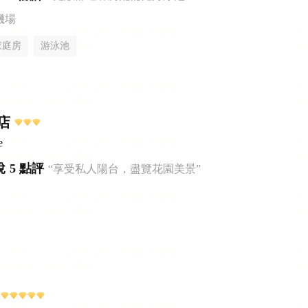
機場
家庭房
游泳池
店
e
悅
5 點評
“享受私人陽台，盡覽花園美景”