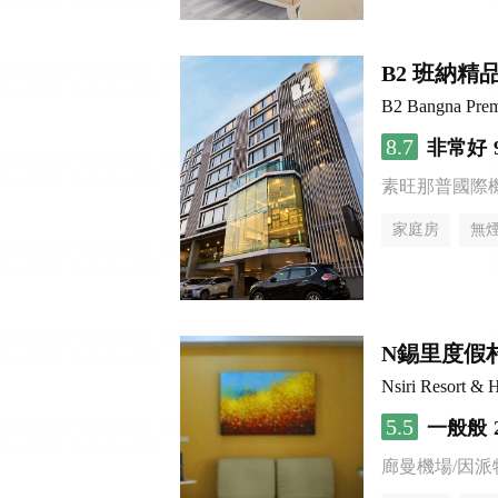
B2 班納
B2 Bangna Prem
8.7
非常好
素旺那普國際
家庭房
無
N錫里度假
Nsiri Resort & H
5.5
一般般
廊曼機場/因派