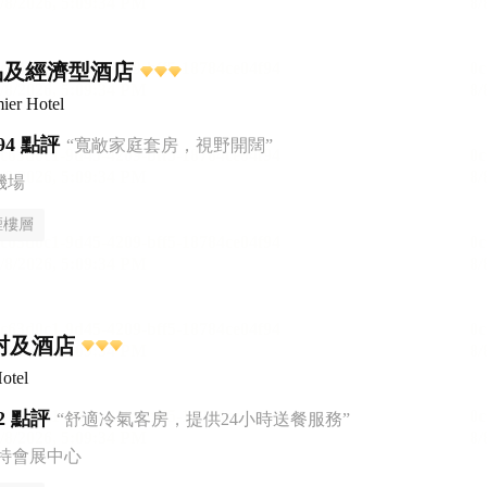
精品及經濟型酒店
ier Hotel
94 點評
“寬敞家庭套房，視野開闊”
機場
煙樓層
村及酒店
otel
2 點評
“舒適冷氣客房，提供24小時送餐服務”
特會展中心