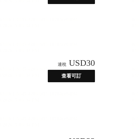
USD
30
連稅
查看可訂