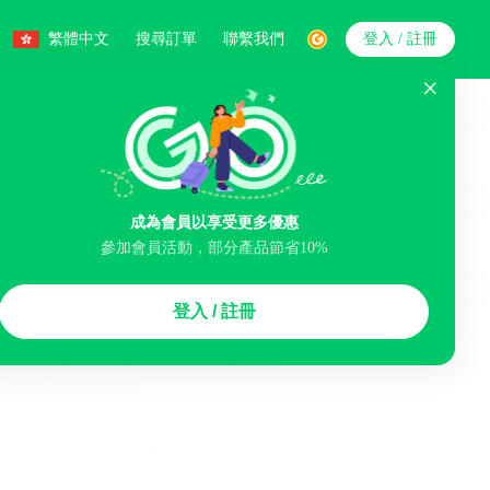
繁體中文
搜尋訂單
聯繫我們
登入 / 註冊
搜索
人數
成為會員以享受更多優惠
參加會員活動，部分產品節省10%
智能排序
登入 / 註冊
李寄存服務
免費取消
民宿
泊車場