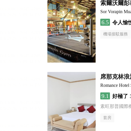
索爾沃爾彭
Sor Vorapin Mu
6.5
令人愉
機場接駁服務
席那克林浪
Romance Hotel S
9.1
好極了
素旺那普國際
套房