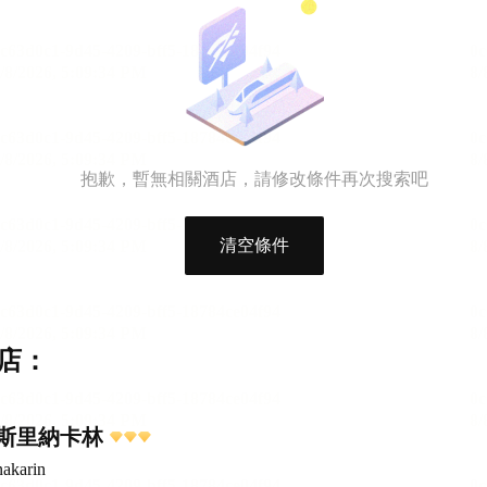
抱歉，暫無相關酒店，請修改條件再次搜索吧
清空條件
店：
7斯里納卡林
nakarin