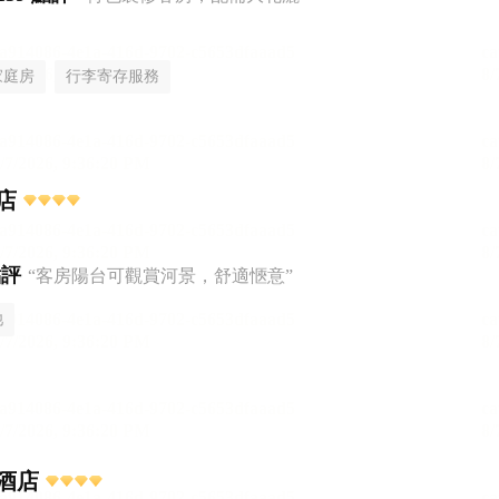
家庭房
行李寄存服務
店
點評
“客房陽台可觀賞河景，舒適愜意”
池
酒店