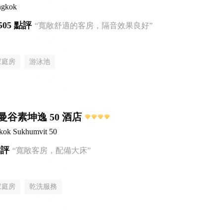
ngkok
505 點評
“寬敞舒適的客房，隔音效果良好”
家庭房
游泳池
谷素坤逸 50 酒店
gkok Sukhumvit 50
點評
“寬敞客房，配備大床”
家庭房
乾洗服務