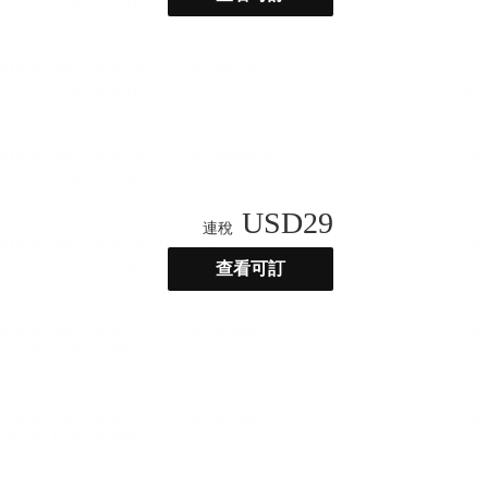
USD
29
連稅
查看可訂