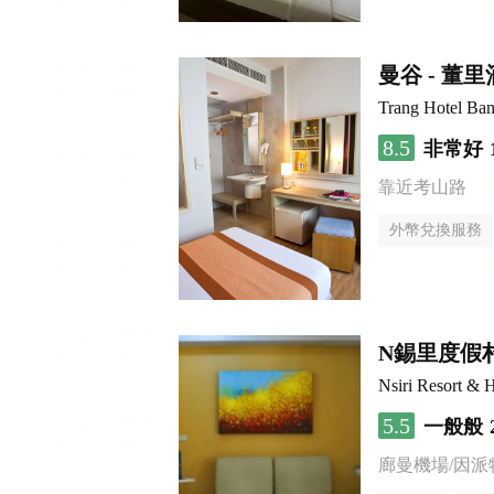
曼谷 - 董
Trang Hotel Ba
8.5
非常好
靠近考山路
外幣兌換服務
N錫里度假
Nsiri Resort & H
5.5
一般般
廊曼機場/因派