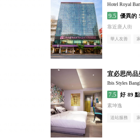
Hotel Royal Ba
9.5
優異的
靠近唐人街
華人友善
宜必思尚品曼
Ibis Styles Ban
7.5
好
89 
素坤逸
送站服務