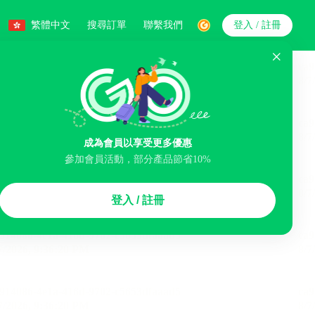
繁體中文
搜尋訂單
聯繫我們
登入 / 註冊
搜索
人數
成為會員以享受更多優惠
參加會員活動，部分產品節省10%
智能排序
登入 / 註冊
李寄存服務
免費取消
民宿
泊車場