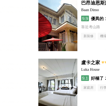
巴昂迪恩斯
Baan Dinso
9.9
優異的
靠近考山路
新裝修
機
盧卡之家
Luka House
9.1
好極了
家庭房
行