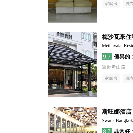
家庭房
洗
梅沙瓦來住
Methavalai Resi
9.7
優異的
靠近考山路
家庭房
洗
斯旺娜酒店
Swana Bangkok
8.7
非常好