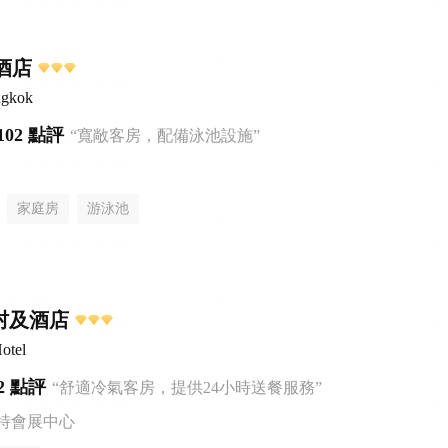
里酒店
ngkok
102 點評
“寬敞客房，配備泳池設施”
家庭房
游泳池
村及酒店
otel
2 點評
“舒適冷氣客房，提供24小時送餐服務”
特會展中心