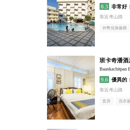
8.3
非常好
靠近考山路
外幣兌換服務
班卡奇潘酒
Baankachitpan 
9.6
優異的
靠近考山路
套房
洗衣