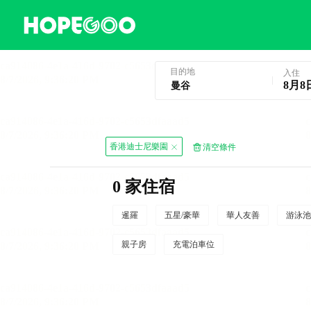
曼谷酒店預訂
目的地
入住
8月8
香港迪士尼樂園
清空條件
0 家住宿
暹羅
五星/豪華
華人友善
游泳池
親子房
充電泊車位