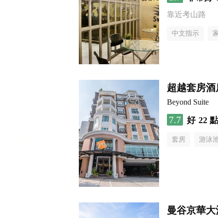
靠近考山路
中文指示
超越套房酒
Beyond Suite
7.7
好
22 
套房
游泳
曼谷京華大