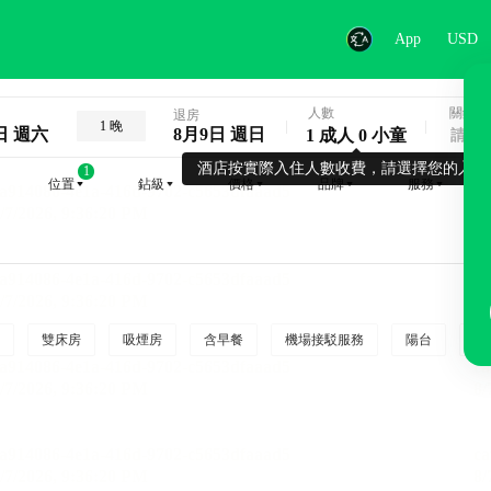
App
USD
人數
關鍵字
退房
1 晚
日 週六
8月9日 週日
1 成人 0 小童
酒店按實際入住人數收費，請選擇您的入住
1
位置
鉆級
價格
品牌
服務
雙床房
吸煙房
含早餐
機場接駁服務
陽台
行