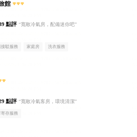
旅館
39 點評
“寬敞冷氣房，配備迷你吧”
場接駁服務
家庭房
洗衣服務
29 點評
“寬敞冷氣客房，環境清潔”
李寄存服務