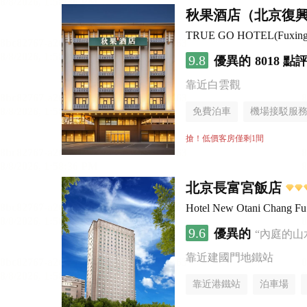
秋果酒店（北京復
9.8
優異的
8018 點
靠近白雲觀
免費泊車
機場接駁服
無煙樓層
搶！低價客房僅剩1間
北京長富宮飯店
Hotel New Otani Chang F
9.6
優異的
“內庭的山
靠近建國門地鐵站
靠近港鐵站
泊車場