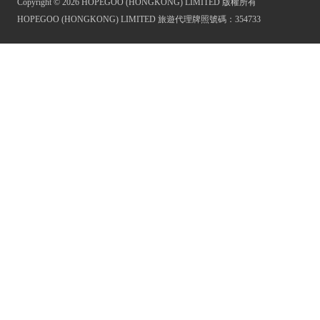
Copyright © 2026 HOPEGOO (HONGKONG) LIMITED 版權所有
HOPEGOO (HONGKONG) LIMITED 旅遊代理牌照號碼：354733