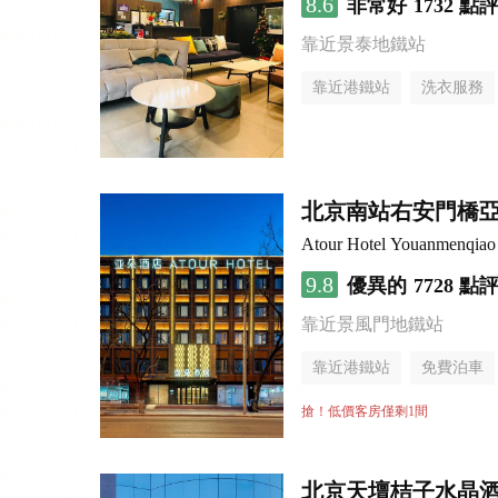
8.6
非常好
1732 點
靠近景泰地鐵站
靠近港鐵站
洗衣服務
北京南站右安門橋
Atour Hotel Youanmenqiao 
9.8
優異的
7728 點
靠近景風門地鐵站
靠近港鐵站
免費泊車
行李寄存服務
無煙樓
搶！低價客房僅剩1間
北京天壇桔子水晶