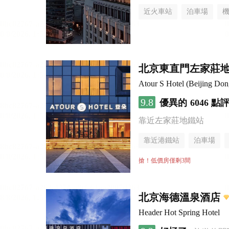
近火車站
泊車場
無煙樓層
北京東直門左家莊地
Atour S Hotel (Beijing Do
9.8
優異的
6046 點
靠近左家莊地鐵站
靠近港鐵站
泊車場
搶！低價房僅剩3間
北京海德溫泉酒店
Header Hot Spring Hotel