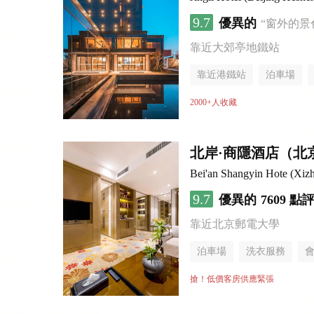
9.7
優異的
“窗外的景
靠近大郊亭地鐵站
靠近港鐵站
泊車場
無煙樓層
2000+人收藏
北岸·商隱酒店（北
Bei'an Shangyin Hote (Xizh
9.7
優異的
7609 點
靠近北京郵電大學
泊車場
洗衣服務
搶！低價客房供應緊張