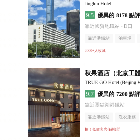
Jinglun Hotel
9.5
優異的
8178 點
靠近國貿地鐵站 - D口
靠近港鐵站
泊車場
無煙樓層
2000+人收藏
秋果酒店（北京工
TRUE GO Hotel (Beijing Wo
9.7
優異的
7200 點
靠近團結湖港鐵站
靠近港鐵站
洗衣服務
無煙樓層
搶！低價客房僅剩1間