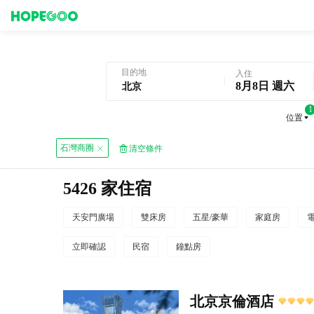
北京酒店預訂
目的地
入住
8月8日 週六
1
位置
石灣商圈
清空條件
5426 家住宿
天安門廣場
雙床房
五星/豪華
家庭房
立即確認
民宿
鐘點房
北京京倫酒店