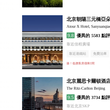
無煙樓層
北京朝陽三元橋亞朵
Atour X Hotel, Sanyuanqiao
9.8
優異的
5583 點
靠近佳程廣場
靠近港鐵站
免費泊車
行李寄存服務
無煙樓
搶！低價客房僅剩1間
北京麗思卡爾頓酒店
The Ritz-Carlton Beijing
9.5
優異的
3734 點
靠近北京SKP