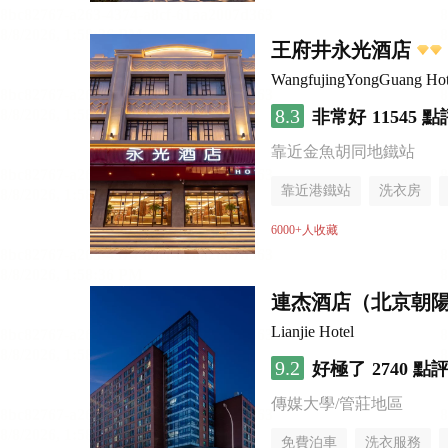
王府井永光酒店
WangfujingYongGuang Hot
8.3
非常好
11545 點
靠近金魚胡同地鐵站
靠近港鐵站
洗衣房
6000+人收藏
連杰酒店（北京朝
Lianjie Hotel
9.2
好極了
2740 點
傳媒大學/管莊地區
免費泊車
洗衣服務