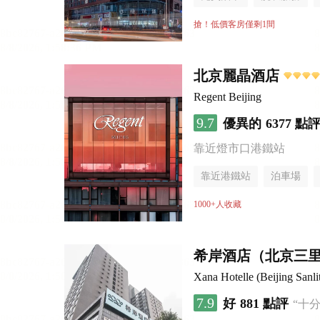
搶！低價客房僅剩1間
北京麗晶酒店
Regent Beijing
9.7
優異的
6377 點
靠近燈市口港鐵站
靠近港鐵站
泊車場
無煙樓層
1000+人收藏
希岸酒店（北京三
Xana Hotelle (Beijing Sanli
7.9
好
881 點評
“十