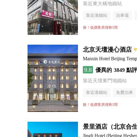
靠近東大橋地鐵站
靠近港鐵站
泊車場
搶！低價客房僅剩1間
北京天壇漫心酒店
Manxin Hotel Beijing Temp
9.8
優異的
3849 點
靠近天壇東門地鐵站
靠近港鐵站
免費泊車
無煙樓層
搶！低價客房僅剩1間
景里酒店（北京合
Jingli Hotel (Beijing Hesh