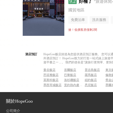
9.2
好極了
“旅遊休閒
國貿地區
免費泊車
洗衣服務
搶！低價客房僅剩2間
酒店預訂
HopeGoo飯店頻道為您提供酒店預訂服務。 您
外酒店預訂！ HopeGoo致力於打造一站式線上
遊平臺之一，。 我們的使命是“讓旅行更簡單、更快
曼谷飯店
首爾飯店
普吉島飯店
東京
芭堤雅飯店
巴黎飯店
羅馬飯店
倫敦
莫斯科飯店
洛杉磯飯店
紐約飯店
舊金
墨西哥城飯店
里約熱內盧飯店
悉尼飯店
墨爾
關於HopeGoo
公司簡介