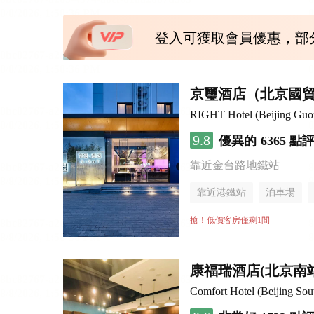
登入可獲取會員優惠，部
京璽酒店（北京國貿
RIGHT Hotel (Beijing Gu
9.8
優異的
6365 點
靠近金台路地鐵站
靠近港鐵站
泊車場
無煙樓層
搶！低價客房僅剩1間
康福瑞酒店(北京南
Comfort Hotel (Beijing Sou