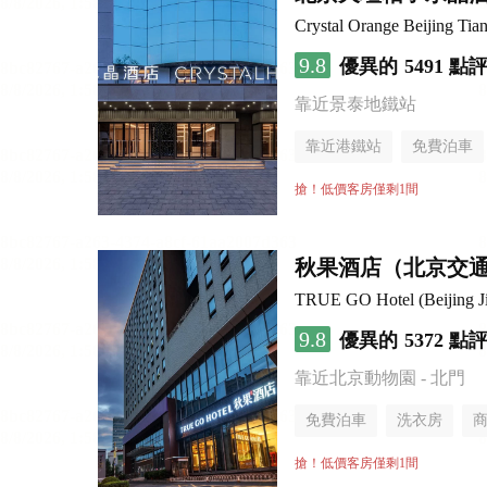
Crystal Orange Beijing Tia
9.8
優異的
5491 點
靠近景泰地鐵站
靠近港鐵站
免費泊車
行李寄存服務
無煙樓
搶！低價客房僅剩1間
秋果酒店（北京交
TRUE GO Hotel (Beijing Ji
9.8
優異的
5372 點
靠近北京動物園 - 北門
免費泊車
洗衣房
搶！低價客房僅剩1間