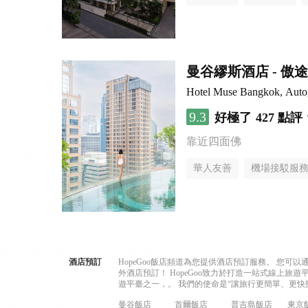
曼谷繆斯酒店 - 傲
Hotel Muse Bangkok, Autog
9.3
好極了
427 點評
靠近四面佛
華人友善
機場接駁服
酒店預訂
HopeGoo飯店頻道為您提供酒店預訂服務。 您
外酒店預訂！ HopeGoo致力於打造一站式線上
遊平臺之一，。 我們的使命是“讓旅行更簡單、更快
曼谷飯店
首爾飯店
普吉島飯店
東京