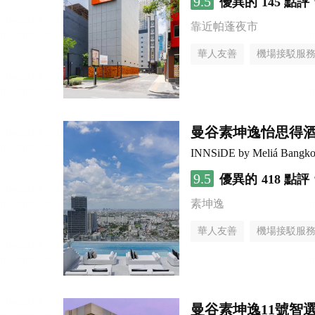
9.5
優異的
145 點評
靠近帕蓬夜市
華人友善
機場接駁服
曼谷素坤逸怡思得
INNSiDE by Meliá Bangko
9.5
優異的
418 點評
素坤逸
華人友善
機場接駁服
曼谷素坤逸11號智