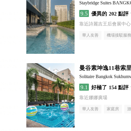
Staybridge Suites BAN
9.5
優異的
202 點評
靠近詩麗吉王后會展中心
華人友善
機場接駁服
曼谷素坤逸11巷索里
Solitaire Bangkok Sukhumv
9.1
好極了
154 點評
靠近娜娜廣場
華人友善
家庭房