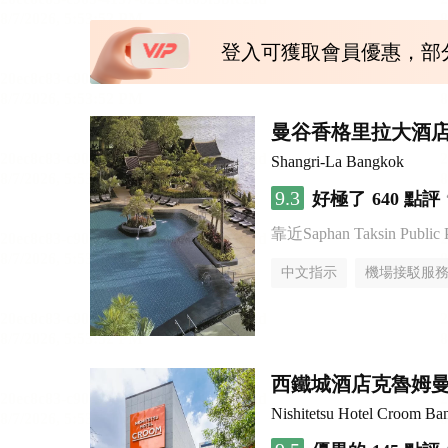
登入可獲取會員優惠，部
曼谷香格里拉大酒
Shangri-La Bangkok
9.3
好極了
640 點評
靠近Saphan Taksin Public 
中文指示
機場接駁服
西鐵城酒店克魯姆
Nishitetsu Hotel Croom Ba