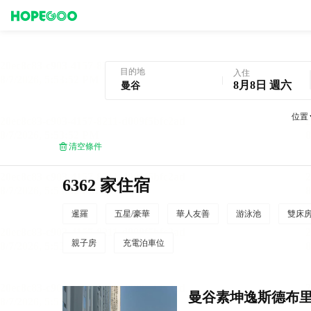
曼谷酒店預訂
目的地
入住
8月8日 週六
位置
清空條件
6362 家住宿
暹羅
五星/豪華
華人友善
游泳池
雙床
親子房
充電泊車位
曼谷素坤逸斯德布