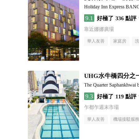
Holiday Inn Express B
9.1
好極了
336 點評
靠近娜娜廣場
華人友善
家庭房
UHG水牛橋四分之
The Quarter Saphankhwai
9.3
好極了
119 點評
乍都乍週末市場
華人友善
機場接駁服