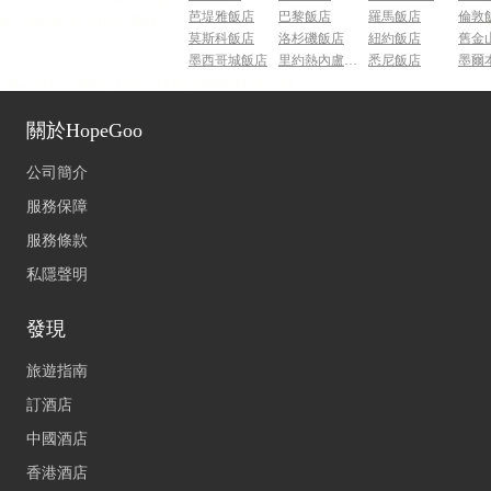
芭堤雅飯店
巴黎飯店
羅馬飯店
倫敦
莫斯科飯店
洛杉磯飯店
紐約飯店
舊金
墨西哥城飯店
里約熱內盧飯店
悉尼飯店
墨爾
關於HopeGoo
公司簡介
服務保障
服務條款
私隱聲明
發現
旅遊指南
訂酒店
中國酒店
香港酒店