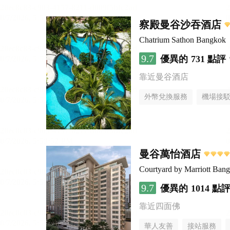
察殿曼谷沙吞酒店
Chatrium Sathon Bangkok
9.7
優異的
731 點評
靠近曼谷酒店
外幣兌換服務
機場接
曼谷萬怡酒店
Courtyard by Marriott Ban
9.7
優異的
1014 點
靠近四面佛
華人友善
接站服務