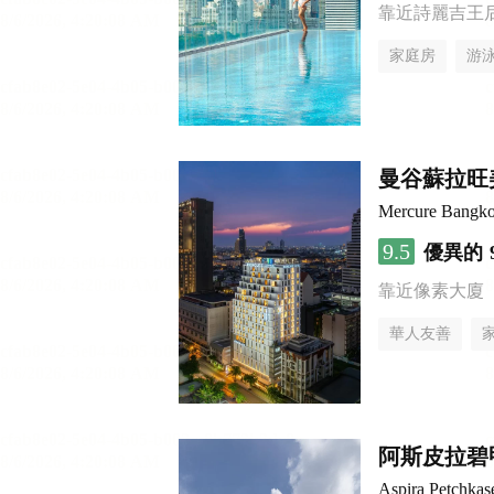
靠近詩麗吉王
家庭房
游
曼谷蘇拉旺
Mercure Bangk
9.5
優異的
靠近像素大廈
華人友善
阿斯皮拉碧
Aspira Petchka