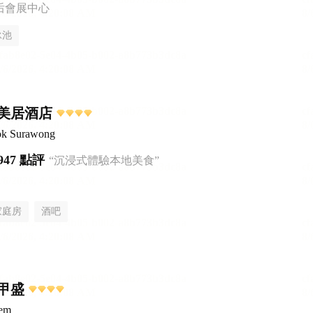
后會展中心
泳池
美居酒店
ok Surawong
947 點評
“沉浸式體驗本地美食”
家庭房
酒吧
甲盛
sem