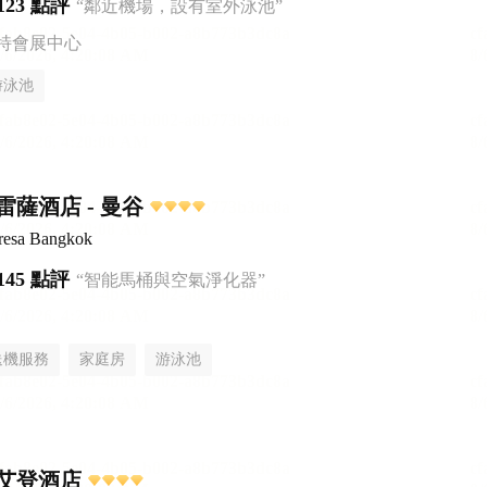
123 點評
“鄰近機場，設有室外泳池”
特會展中心
游泳池
薩酒店 - 曼谷
Fresa Bangkok
145 點評
“智能馬桶與空氣淨化器”
送機服務
家庭房
游泳池
艾登酒店