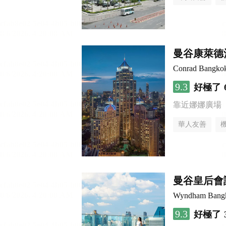
曼谷康萊德
Conrad Bangko
9.3
好極了
靠近娜娜廣場
華人友善
曼谷皇后會
Wyndham Bangk
9.3
好極了