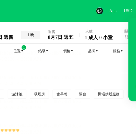
App
USD
人數
關鍵字
退房
1 晚
日 週四
8月7日 週五
1 成人 0 小童
1
位置
鉆級
價格
品牌
服務
游泳池
吸煙房
含早餐
陽台
機場接駁服務
吸