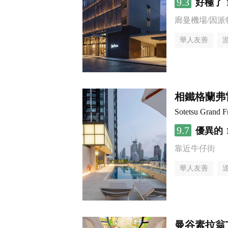
9.3
好極了
廊曼機場/因派
華人友善
相鐵格蘭弗雷
Sotetsu Grand 
9.7
優異的
靠近牛仔街
華人友善
曼谷素拉翁