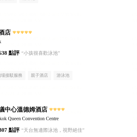
酒店
k
638 點評
“小孩很喜歡泳池”
機場接駁服務
親子酒店
游泳池
議中心溫德姆酒店
ok Queen Convention Centre
307 點評
“天台無邊際泳池，視野絕佳”