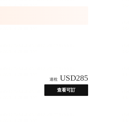
USD
285
連稅
查看可訂