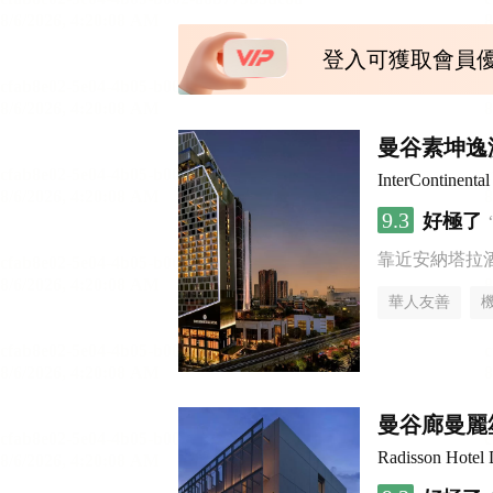
登入可獲取會員
曼谷素坤逸
InterContine
9.3
好極了
靠近安納塔拉
華人友善
曼谷廊曼麗
Radisson Hotel