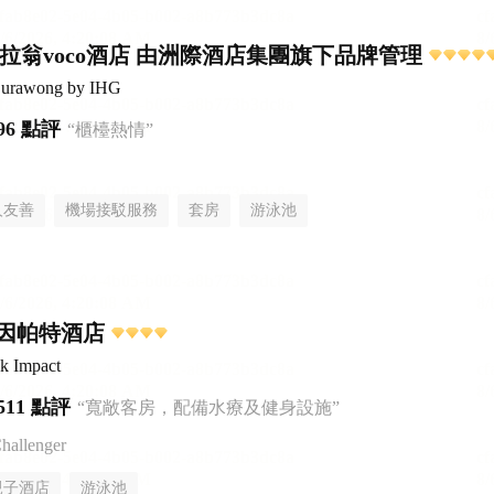
谷素拉翁voco酒店 由洲際酒店集團旗下品牌管理
Surawong by IHG
96 點評
“櫃檯熱情”
人友善
機場接駁服務
套房
游泳池
因帕特酒店
k Impact
511 點評
“寬敞客房，配備水療及健身設施”
llenger
親子酒店
游泳池