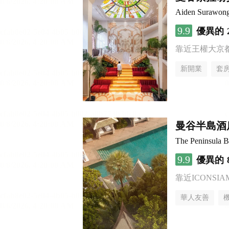
Aiden Surawon
9.9
優異的
靠近王權大京
新開業
套
曼谷半島酒
The Peninsula 
9.9
優異的
靠近ICONSI
華人友善