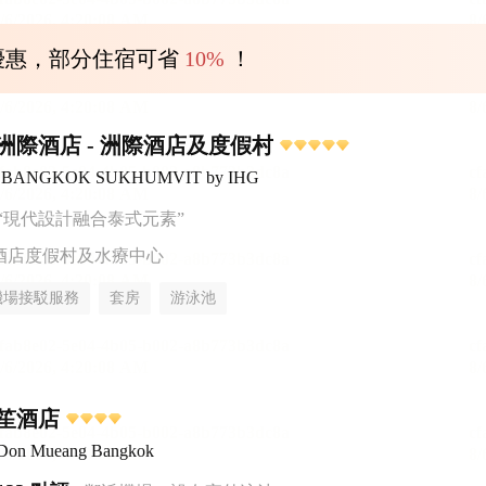
優惠，部分住宿可省
10%
！
洲際酒店 - 洲際酒店及度假村
ntal BANGKOK SUKHUMVIT by IHG
“現代設計融合泰式元素”
酒店度假村及水療中心
機場接駁服務
套房
游泳池
笙酒店
 Don Mueang Bangkok