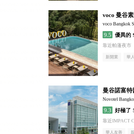
voco 曼
voco Bangkok 
9.5
優異的
靠近帕蓬夜市
新開業
華
曼谷諾富特
Novotel Bangko
9.3
好極了
靠近IMPACT Cha
華人友善