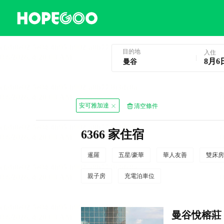
曼谷酒店預訂
目的地
入住
8月6
安可雅加達
清空條件
6366 家住宿
暹羅
五星/豪華
華人友善
雙床房
親子房
充電泊車位
曼谷悅榕莊