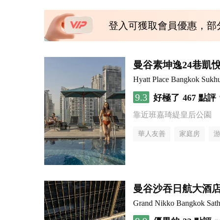
登入可獲取會員優惠，部
曼谷素坤逸24巷凱
Hyatt Place Bangkok Sukh
9.3
好極了
467 點評
靠近班嘉琦緹皇后公園
華人友善
家庭房
曼谷沙吞日航大酒
Grand Nikko Bangkok Sath