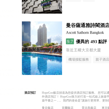
曼谷薩通雅詩閣酒
Ascott Sathorn Bangkok
9.7
優異的
493 點評
靠近王權大京都大廈
機場接駁服務
親子酒
酒店預訂
HopeGoo飯店頻道為您提供酒店預訂服務。 您
外酒店預訂！ HopeGoo致力於打造一站式線上
遊平臺之一，。 我們的使命是“讓旅行更簡單、更快
曼谷飯店
首爾飯店
普吉島飯店
東京