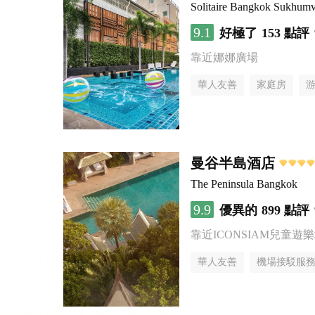
Solitaire Bangkok Sukhumv
9.1
好極了
153 點評
靠近娜娜廣場
華人友善
家庭房
曼谷半島酒店
The Peninsula Bangkok
9.9
優異的
899 點評
靠近ICONSIAM兒童遊
華人友善
機場接駁服