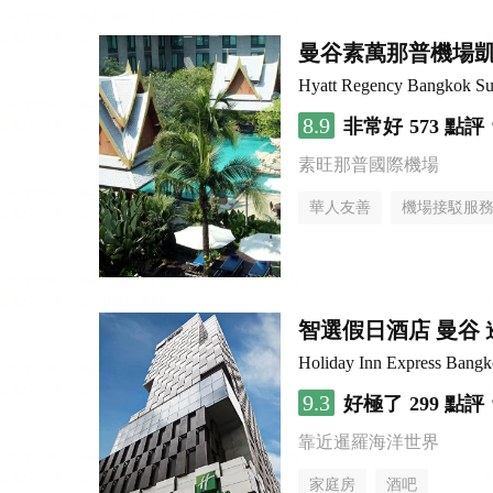
曼谷素萬那普機場
Hyatt Regency Bangkok Su
8.9
非常好
573 點評
素旺那普國際機場
華人友善
機場接駁服
智選假日酒店 曼谷 暹
Holiday Inn Express Bang
9.3
好極了
299 點評
靠近暹羅海洋世界
家庭房
酒吧