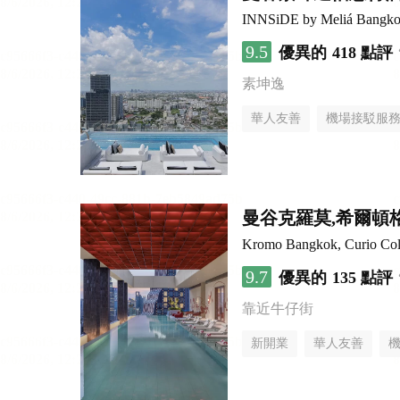
INNSiDE by Meliá Bangko
9.5
優異的
418 點評
素坤逸
華人友善
機場接駁服
曼谷克羅莫,希爾頓
Kromo Bangkok, Curio Coll
9.7
優異的
135 點評
靠近牛仔街
新開業
華人友善