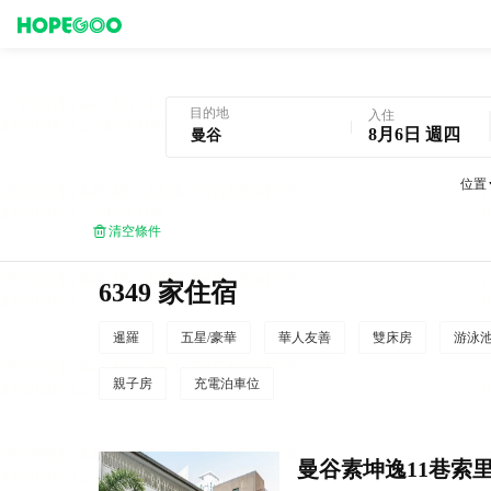
曼谷酒店預訂
目的地
入住
8月6日 週四
位置
清空條件
6349 家住宿
暹羅
五星/豪華
華人友善
雙床房
游泳
親子房
充電泊車位
曼谷素坤逸11巷索里