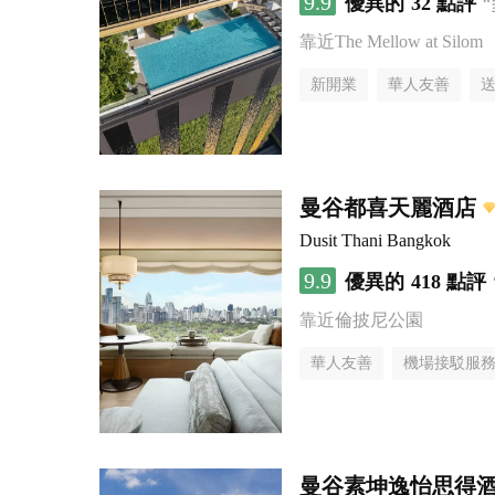
9.9
優異的
32 點評
靠近The Mellow at Silom
新開業
華人友善
曼谷都喜天麗酒店
Dusit Thani Bangkok
9.9
優異的
418 點評
靠近倫披尼公園
華人友善
機場接駁服
曼谷素坤逸怡思得