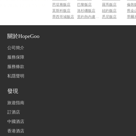
芭堤雅飯店
巴黎飯店
羅馬飯店
倫敦
莫斯科飯店
洛杉磯飯店
紐約飯店
舊金
墨西哥城飯店
里約熱內盧飯店
悉尼飯店
墨爾
關於HopeGoo
公司簡介
服務保障
服務條款
私隱聲明
發現
旅遊指南
訂酒店
中國酒店
香港酒店