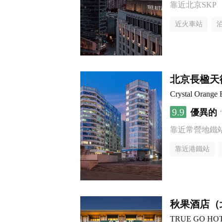
靠近北京SKP
近火車站
無煙樓層
北京長楹天
Crystal Orange 
9.9
優異的
靠近常營地鐵
靠近港鐵站
行李寄存服務
秋果酒店（