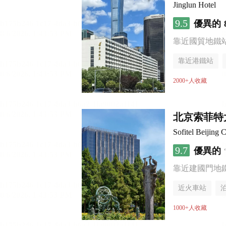
Jinglun Hotel
9.5
優異的
靠近國貿地鐵站 
靠近港鐵站
無煙樓層
2000+人收藏
北京索菲特
Sofitel Beijing C
9.7
優異的
靠近建國門地
近火車站
無煙樓層
1000+人收藏