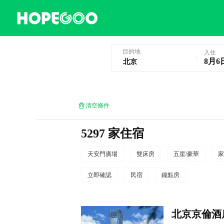
北京酒店預訂
目的地
入住
8月6
清空條件
5297 家住宿
天安門廣場
雙床房
五星/豪華
家
立即確認
民宿
鐘點房
北京京倫酒