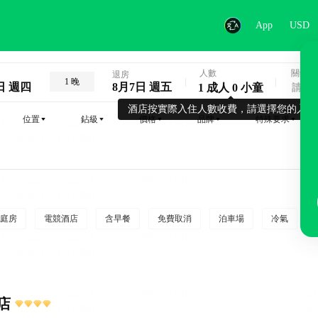
App
USD
人數
關鍵字
退房
1 晚
日 週四
8月7日 週五
1 成人 0 小童
酒店按實際入住人數收費，請選擇您的入住
位置
鉆級
價格
品牌
特殊要求
庭房
電競酒店
含早餐
免費取消
泊車場
冷氣
店