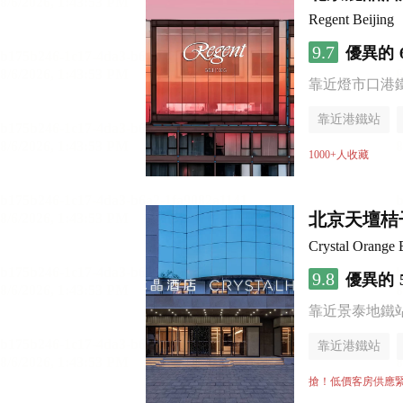
Regent Beijing
9.7
優異的
靠近燈市口港
靠近港鐵站
無煙樓層
1000+人收藏
北京天壇桔
Crystal Orange 
9.8
優異的
靠近景泰地鐵
靠近港鐵站
行李寄存服務
搶！低價客房供應