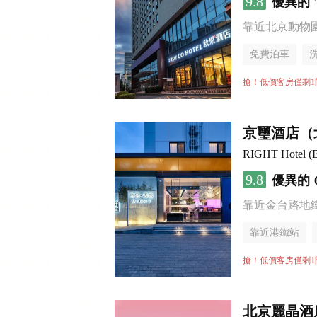
9.8
優異的
靠近北京動物園 
免費泊車
搶！低價客房僅剩1
京璽酒店（
RIGHT Hotel (B
9.8
優異的
靠近金台路地
靠近港鐵站
無煙樓層
搶！低價客房僅剩1
北京麗晶酒