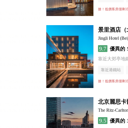
無煙樓層
搶！低價客房僅剩1
景里酒店（
Jingli Hotel (B
9.7
優異的
靠近大郊亭地
靠近港鐵站
無煙樓層
搶！低價客房僅剩1
北京麗思卡
The Ritz-Carlton
9.5
優異的