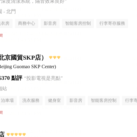
“深度清潔系統，隔音效果良好”
- 北門
洗衣房
商務中心
影音房
智能客房控制
行李寄存服務
間
北京國貿SKP店）
eijing Guomao SKP Center)
6370 點評
“投影電視是亮點”
鐵站
泊車場
洗衣服務
健身室
影音房
智能客房控制
行李
間
店