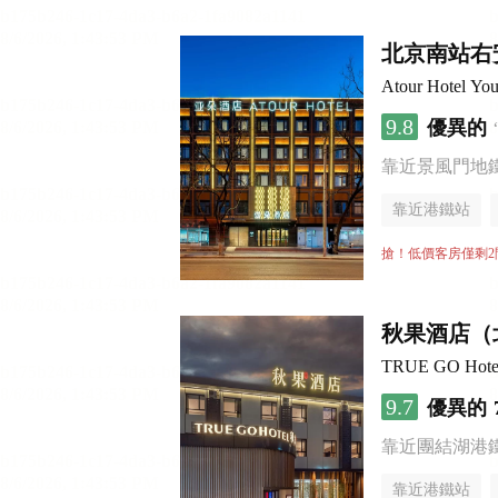
北京南站右
Atour Hotel You
9.8
優異的
靠近景風門地
靠近港鐵站
行李寄存服務
搶！低價客房僅剩2
秋果酒店（
TRUE GO Hotel (
9.7
優異的
靠近團結湖港
靠近港鐵站