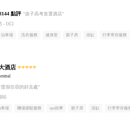
8144 點評
“孩子高考首選酒店”
- D口
泊車場
洗衣服務
健身室
親子房
浴缸
行李寄存服務
大酒店
entral
“度假住宿的好去處”
鐵站
泊車場
機場接駁服務
spa按摩
親子房
浴缸
行李寄存服