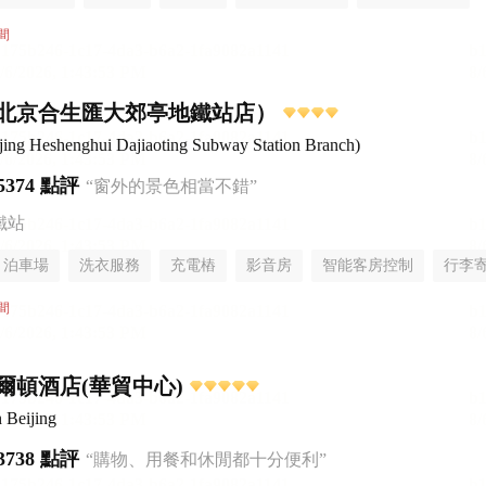
間
北京合生匯大郊亭地鐵站店）
eijing Heshenghui Dajiaoting Subway Station Branch)
5374 點評
“窗外的景色相當不錯”
鐵站
泊車場
洗衣服務
充電樁
影音房
智能客房控制
行李
間
爾頓酒店(華貿中心)
 Beijing
3738 點評
“購物、用餐和休閒都十分便利”