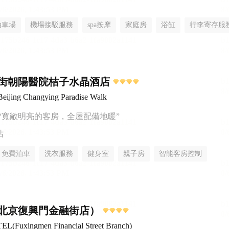
泊車場
機場接駁服務
spa按摩
家庭房
浴缸
行李寄存服
街朝陽醫院桔子水晶酒店
Beijing Changying Paradise Walk
“寬敞明亮的客房，全屋配備地暖”
站
免費泊車
洗衣服務
健身室
親子房
智能客房控制
無煙樓層
北京復興門金融街店）
TRUE GO HOTEL(Fuxingmen Financial Street Branch)