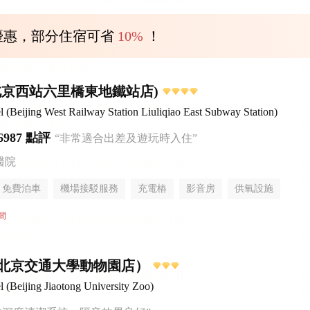
優惠，部分住宿可省
10%
！
北京西站六里橋東地鐵站店)
Beijing West Railway Station Liuliqiao East Subway Station)
6987 點評
“非常適合出差及遊玩時入住”
醫院
免費泊車
機場接駁服務
充電樁
影音房
供氧設施
無煙樓層
間
北京交通大學動物園店）
Beijing Jiaotong University Zoo)