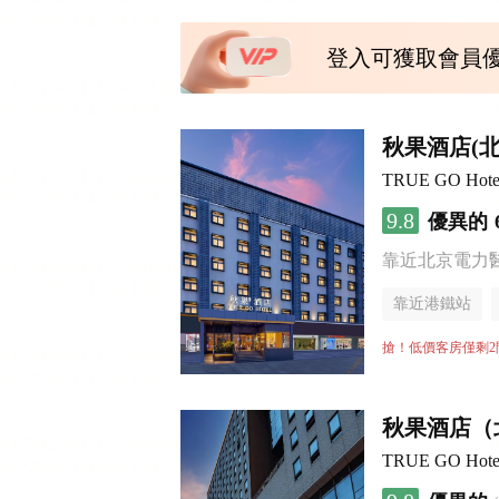
登入可獲取會員
秋果酒店(
TRUE GO Hotel (
9.8
優異的
靠近北京電力
靠近港鐵站
行李寄存服務
搶！低價客房僅剩2
秋果酒店（
TRUE GO Hotel (