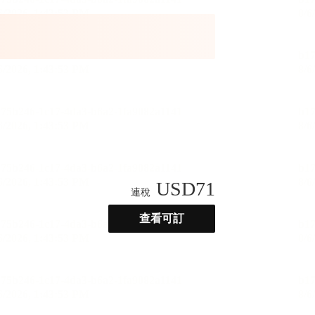
USD
71
連稅
查看可訂