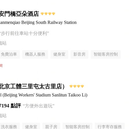
安門橋亞朵酒店
anmenqiao Beijing South Railway Station
“步行前往車站十分便利”
鐵站
免費泊車
機器人服務
健身室
影音房
智能客房控制
無煙樓層
間
北京工體三里屯太古里店）
Beijing Workers' Stadium Sanlitun Taikoo Li)
7194 點評
“方便外出遊玩”
鐵站
洗衣服務
健身室
親子房
智能客房控制
行李寄存服務