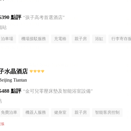
6390 點評
“孩子高考首選酒店”
鐵站
泊車場
機場接駁服務
充電樁
親子房
浴缸
行李寄存
子水晶酒店
Beijing Tiantan
5488 點評
“金可兒零壓床墊及智能浴室設備”
站
免費泊車
機器人服務
健身室
親子房
智能客房控制
無煙樓層
緊張