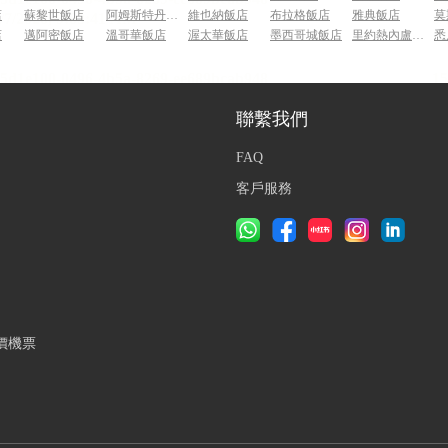
店
蘇黎世飯店
阿姆斯特丹飯店
維也納飯店
布拉格飯店
雅典飯店
莫
店
邁阿密飯店
溫哥華飯店
渥太華飯店
墨西哥城飯店
里約熱內盧飯店
悉
聯繫我們
FAQ
客戶服務
價機票