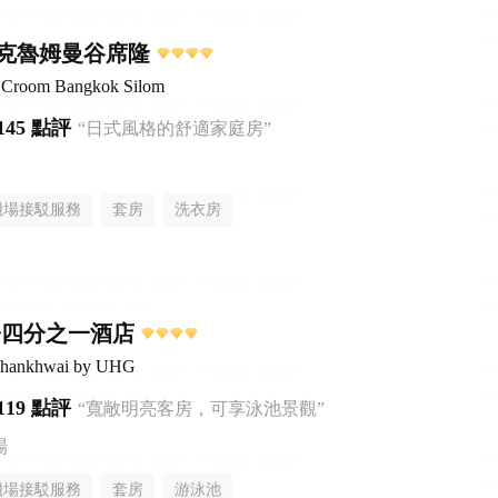
克魯姆曼谷席隆
el Croom Bangkok Silom
145 點評
“日式風格的舒適家庭房”
機場接駁服務
套房
洗衣房
橋四分之一酒店
aphankhwai by UHG
119 點評
“寬敞明亮客房，可享泳池景觀”
場
機場接駁服務
套房
游泳池