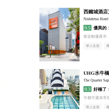
西鐵城酒店
Nishitetsu Hot
9.5
優異的
靠近帕蓬夜市
華人友善
UHG水牛
The Quarter S
9.3
好極了
乍都乍週末市
華人友善