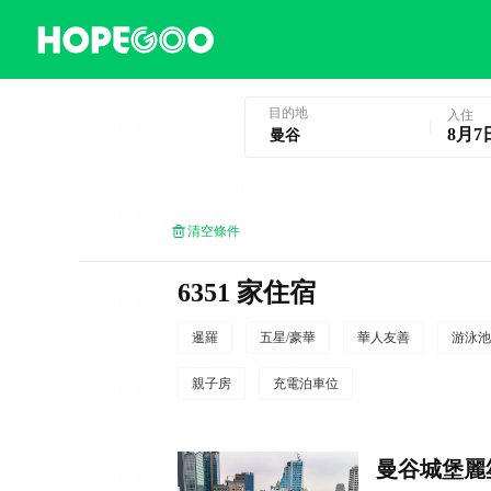
曼谷酒店預訂
目的地
入住
8月7
清空條件
6351 家住宿
暹羅
五星/豪華
華人友善
游泳池
親子房
充電泊車位
曼谷城堡麗