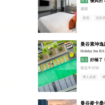
9.5
優異的
通羅
套房
洗衣
曼谷素坤逸
Holiday Inn
9.1
好極了
靠近牛仔街
華人友善
曼谷麥卡桑