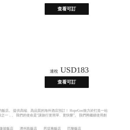
查看可訂
USD
183
連稅
查看可訂
店。 提供高端、高品質的海外酒店預訂！ HopeGoo致力於打造一站
之一，。 我們的使命是“讓旅行更簡單、更快樂”。 我們將繼續使用創
隆玻飯店
濟州島飯店
芭堤雅飯店
巴黎飯店