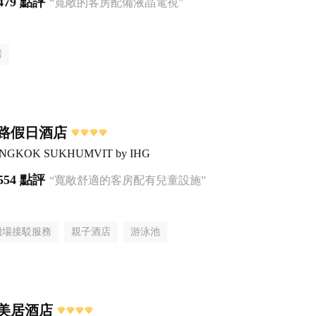
479 點評
“寬敞的客房配備液晶電視”
房
路假日酒店
 BANGKOK SUKHUMVIT by IHG
554 點評
“寬敞舒適的客房配有兒童設施”
機場接駁服務
親子酒店
游泳池
美居酒店