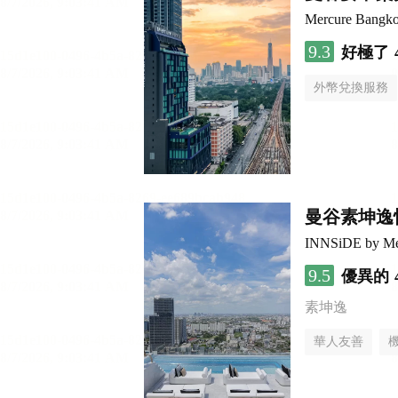
Mercure Bangk
9.3
好極了
外幣兌換服務
曼谷素坤逸
INNSiDE by Me
9.5
優異的
素坤逸
華人友善