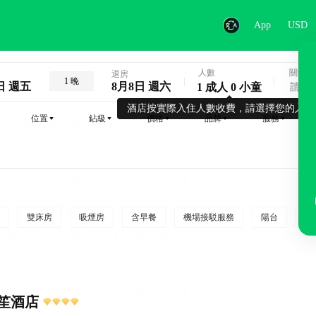
App
USD
人數
關鍵字
退房
1 晚
日 週五
8月8日 週六
1 成人 0 小童
酒店按實際入住人數收費，請選擇您的入住
位置
鉆級
價格
品牌
服務
雙床房
吸煙房
含早餐
機場接駁服務
陽台
行
笙酒店