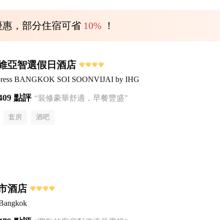
優惠，部分住宿可省
10%
！
維亞智選假日酒店
Express BANGKOK SOI SOONVIJAI by IHG
409 點評
“裝修豪華舒適，早餐豐盛”
套房
酒吧
市酒店
 Bangkok