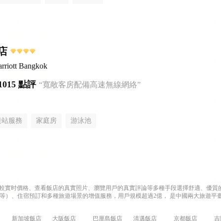
店
rriott Bangkok
1015 點評
“寬敞客房配備高速無線網絡”
接站服務
家庭房
游泳池
過比較實时價格、查看飯店的真實照片、瀏覽用戶的真實評論等多種手段選擇舒適、優質的飯
等）、住宿預訂和多種旅遊場景的增值服務，用戶規模超過2億， 是中國兩大旅遊平臺
新加坡飯店
大阪飯店
巴厘島飯店
清邁飯店
京都飯店
吉