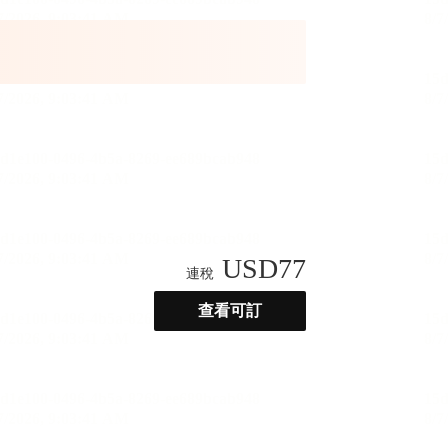
USD
77
連稅
查看可訂