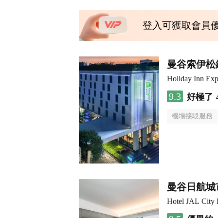
登入可獲取會員
曼谷索伊松
Holiday Inn 
9.3
好極了
機場接駁服務
曼谷日航城
Hotel JAL City