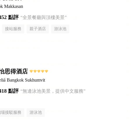
ok Makkasan
452 點評
“全景餐廳與頂樓美景”
接站服務
親子酒店
游泳池
怡思得酒店
liá Bangkok Sukhumvit
418 點評
“無邊泳池美景，提供中文服務”
機場接駁服務
游泳池