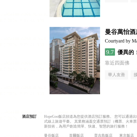
曼谷萬怡酒
Courtyard by Ma
9.7
優異的
靠近四面佛
華人友善
酒店預訂
HopeGoo飯店頻道為您提供酒店預訂服務。 您可以通
式線上旅遊平臺。 其業務涵蓋交通票預訂（機票、火車票
新技術，為用戶創造簡單、快速、智慧的旅行服務！
曼谷飯店
首爾飯店
普吉島飯店
東京飯店