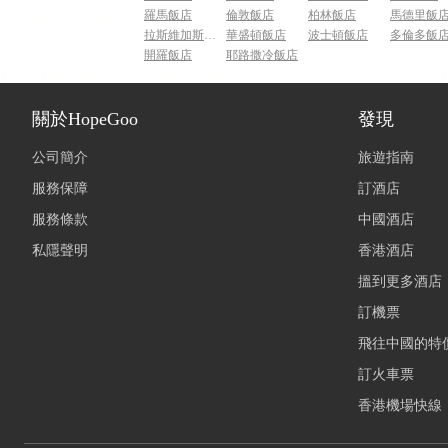
羅馬飯店
倫敦飯店
柏林飯店
馬德里飯
拉斯維加斯飯店
華盛頓飯店
波士頓飯店
多倫多飯
開羅飯店
耶路撒冷飯店
關於HopeGoo
發現
公司簡介
旅遊指南
服務保障
訂酒店
服務條款
中國酒店
私隱聲明
香港酒店
搵到更多酒店
訂機票
飛往中國的特
訂火車票
香港機場快線