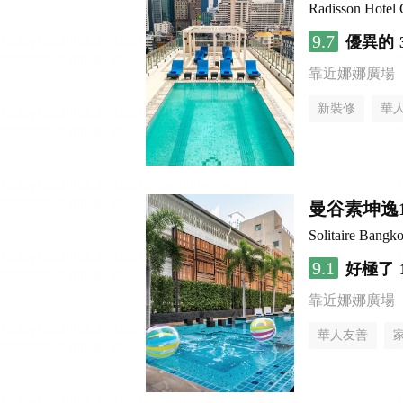
Radisson Hotel
9.7
優異的
靠近娜娜廣場
新裝修
華
曼谷素坤逸
Solitaire Bangk
9.1
好極了
靠近娜娜廣場
華人友善