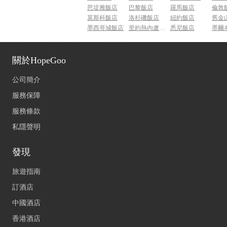
芭堤雅飯店
巴黎飯店
羅馬飯店
倫敦
莫斯科飯店
洛杉磯飯店
紐約飯店
舊金
墨西哥城飯店
里約熱內盧飯店
悉尼飯店
墨爾
關於HopeGoo
公司簡介
服務保障
服務條款
私隱聲明
發現
旅遊指南
訂酒店
中國酒店
香港酒店