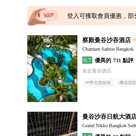
登入可獲取會員優惠，部
察殿曼谷沙吞酒店
Chatrium Sathon Bangkok
9.7
優異的
731 點評
靠近曼谷酒店
外幣兌換服務
機場接
曼谷沙吞日航大酒
Grand Nikko Bangkok Sath