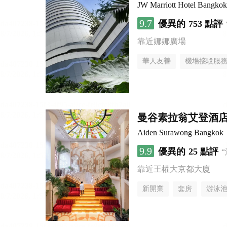
JW Marriott Hotel Bangkok
9.7
優異的
753 點評
靠近娜娜廣場
華人友善
機場接駁服
曼谷素拉翁艾登酒
Aiden Surawong Bangkok
9.9
優異的
25 點評
靠近王權大京都大廈
新開業
套房
游泳