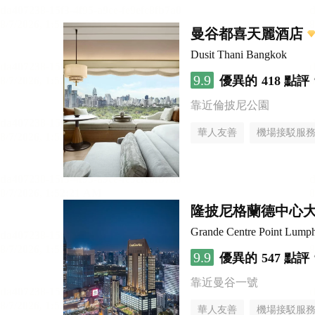
曼谷都喜天麗酒店
Dusit Thani Bangkok
9.9
優異的
418 點評
靠近倫披尼公園
華人友善
機場接駁服
隆披尼格蘭德中心
Grande Centre Point Lump
9.9
優異的
547 點評
靠近曼谷一號
華人友善
機場接駁服