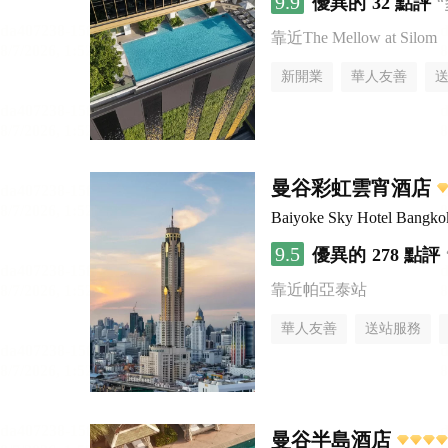
9.9
優異的
32 點評
靠近The Mellow at Silom
新開業
華人友善
曼谷彩虹雲宵酒店
Baiyoke Sky Hotel Bangko
9.5
優異的
278 點評
靠近帕亞泰站
華人友善
送站服務
曼谷半島酒店