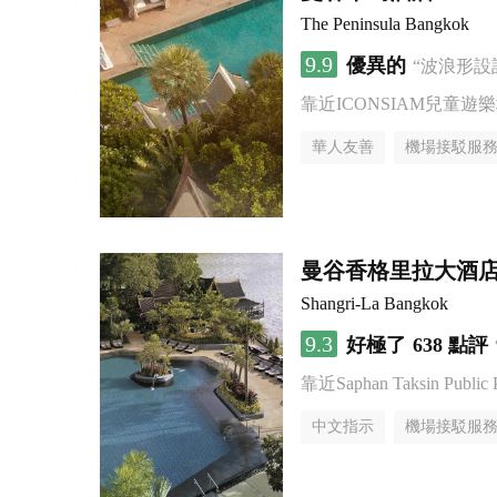
The Peninsula Bangkok
9.9
優異的
“波浪形設
靠近ICONSIAM兒童遊
華人友善
機場接駁服
曼谷香格里拉大酒
Shangri-La Bangkok
9.3
好極了
638 點評
靠近Saphan Taksin Public 
中文指示
機場接駁服