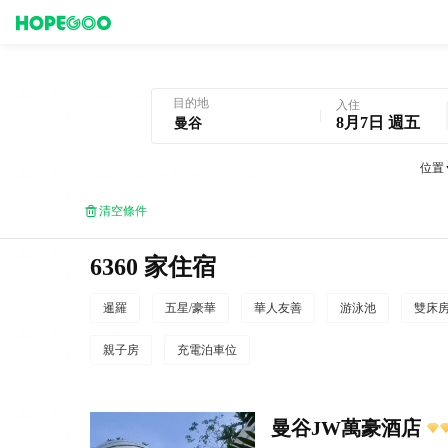
曼谷酒店預訂
目的地
入住
8月7日 週五
位置
清空條件
6360 家住宿
暹羅
五星/豪華
華人友善
游泳池
雙床
親子房
充電泊車位
曼谷JW萬豪酒店