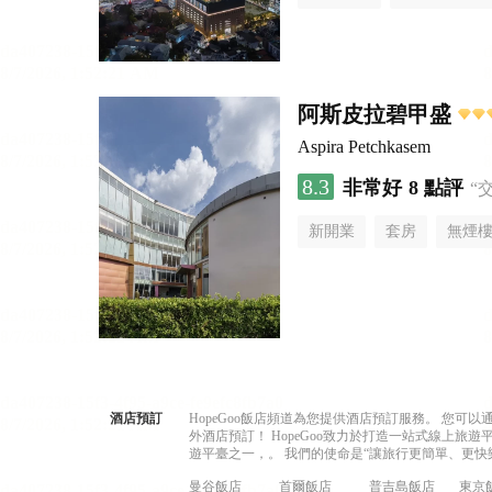
阿斯皮拉碧甲盛
Aspira Petchkasem
8.3
非常好
8 點評
“
新開業
套房
無煙
酒店預訂
HopeGoo飯店頻道為您提供酒店預訂服務。 您
外酒店預訂！ HopeGoo致力於打造一站式線上
遊平臺之一，。 我們的使命是“讓旅行更簡單、更快
曼谷飯店
首爾飯店
普吉島飯店
東京